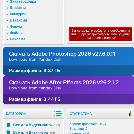
Заказ графики
Шрифты
Конкурсы
Вакансии
Форум
Вы не можете добавлять сообщения в
Файлы
чат.
Зарегистрируйтесь
или
Войдите
под своим логином!
Реклама
Скачать Adobe Photoshop 2026 v27.6.0.11
Download from Yandex.Disk
Размер файла: 4,37 ГБ
Скачать Adobe After Effects 2026 v26.2.1.2
Download from Yandex.Disk
Размер файла: 3,44 ГБ
КАТЕГОРИИ
СТАТИСТИКА
Зарегистрировано:
1104
Все для Видеомонтажа
[3]
За месяц:
0
Все для Дизайнера
[503]
За неделю:
0