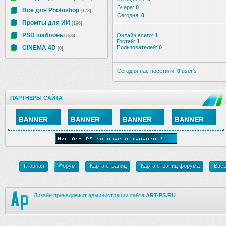
Вчера:
0
Все для Photoshop
[178]
Сегодня:
0
Промты для ИИ
[196]
PSD шаблоны
Онлайн всего:
1
[684]
Гостей:
1
CINEMA 4D
Пользователей:
0
[0]
Сегодня нас посетили:
0
user's
ПАРТНЕРЫ САЙТА
Главная
Форум
Карта страниц
Карта страниц форума
Вве
Дизайн принадлежит администрации сайта
ART-PS.RU