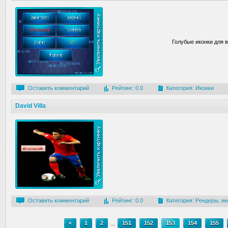
Голубые иконки для в
Оставить комментарий
Рейтинг: 0.0
Категория:
Иконки
David Villa
Оставить комментарий
Рейтинг: 0.0
Категория:
Рендеры, ик
«
1
2
...
151
152
153
154
155