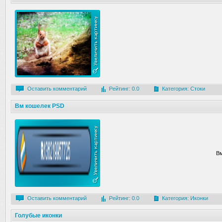
Оставить комментарий
Рейтинг: 0.0
Категория:
Стоки
Вм кошелек PSD
В
Оставить комментарий
Рейтинг: 0.0
Категория:
Иконки
Голубые иконки