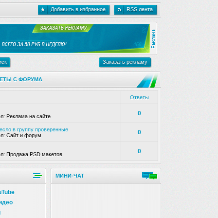
Добавить в избранное
RSS лента
иск
Заказать рекламу
ЕТЫ С ФОРУМА
Ответы
0
ел:
Реклама на сайте
несло в группу проверенные
0
ел:
Сайт и форум
0
ел:
Продажа PSD макетов
МИНИ-ЧАТ
uTube
идео
и