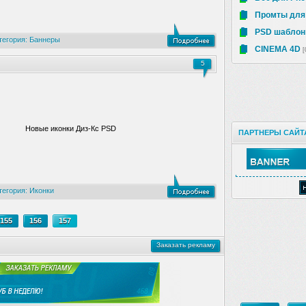
Промты для
PSD шабло
тегория:
Баннеры
CINEMA 4D
[
5
Новые иконки Диз-Кс PSD
ПАРТНЕРЫ САЙТ
тегория:
Иконки
155
156
157
Заказать рекламу