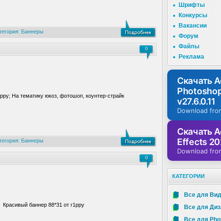
Шрифты
Конкурсы
Вакансии
тегория:
Баннеры
Форум
Файлы
0
Реклама
Скачать 
Photosho
1ppy; На тематику юкоз, фотошоп, коунтер-страйк
v27.6.0.11
Download fro
Скачать A
Effects 20
тегория:
Баннеры
Download fro
0
КАТЕГОРИИ
Все для Ви
Красивый баннер 88*31 от r1ppy
Все для Ди
Все для Pho