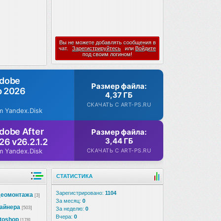
Вы не можете добавлять сообщения в
чат.
Зарегистрируйтесь
или
Войдите
под своим логином!
Adobe
Размер файла:
p 2026
4,37 ГБ
СКАЧАТЬ С ART-PS.RU
m Yandex.Disk
dobe After
Размер файла:
3,44 ГБ
26 v26.2.1.2
СКАЧАТЬ С ART-PS.RU
m Yandex.Disk
СТАТИСТИКА
Зарегистрировано:
1104
деомонтажа
[3]
За месяц:
0
зайнера
[503]
За неделю:
0
Вчера:
0
toshop
[178]