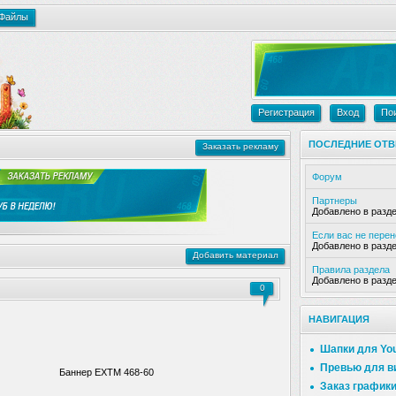
Файлы
Регистрация
Вход
По
ПОСЛЕДНИЕ ОТВ
Заказать рекламу
Форум
Партнеры
Добавлено в разд
Если вас не пере
Добавлено в разд
Добавить материал
Правила раздела
Добавлено в разд
0
НАВИГАЦИЯ
Шапки для Yo
Превью для в
Баннер ЕХТМ 468-60
Заказ график