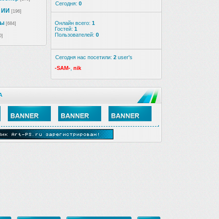
Сегодня:
0
 ИИ
[196]
ны
Онлайн всего:
1
[684]
Гостей:
1
Пользователей:
0
0]
Сегодня нас посетили:
2
user's
-SAM-
,
nik
А