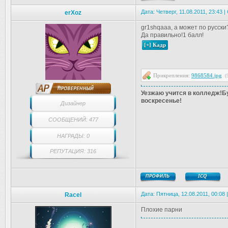
Дата: Четверг, 11.08.2011, 23:43
erXoz
gr1shqaaa, а может по русски
Да правильно!1 балл!
Прикрепления:
9868584.jpg
(
Уезжаю учится в колледж!Бу
воскресенье!
Дизайнер
СООБЩЕНИЙ: 477
НАГРАДЫ: 0
РЕПУТАЦИЯ: 316
Дата: Пятница, 12.08.2011, 00:08
Racel
Плохие парни