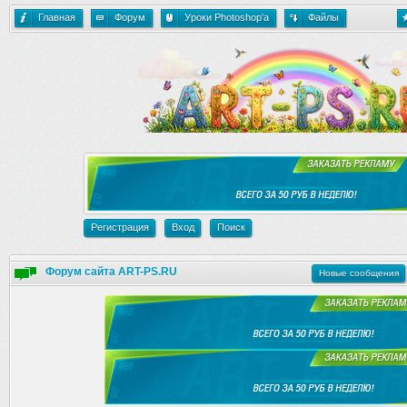
Главная
Форум
Уроки Photoshop'a
Файлы
Регистрация
Вход
Поиск
Форум сайта ART-PS.RU
Новые сообщения