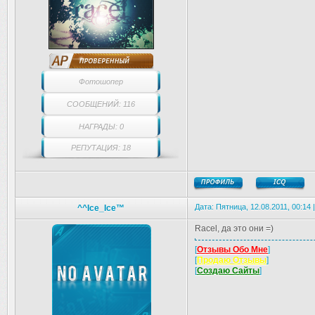
Фотошопер
СООБЩЕНИЙ: 116
НАГРАДЫ: 0
РЕПУТАЦИЯ: 18
Дата: Пятница, 12.08.2011, 00:14
^^Ice_Ice™
Racel, да это они =)
[
Отзывы Обо Мне
]
[
Продаю Отзывы
]
[
Создаю Сайты
]