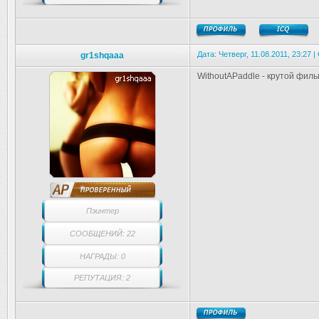
Дата: Четверг, 11.08.2011, 23:27
gr1shqaaa
WithoutAPaddle - крутой фильм
Пэинтер
СООБЩЕНИЙ: 22
НАГРАДЫ: 0
РЕПУТАЦИЯ: 2