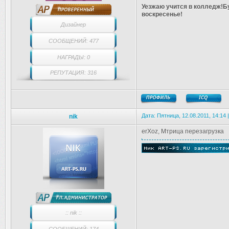
Уезжаю учится в колледж!Бу
воскресенье!
Дизайнер
СООБЩЕНИЙ: 477
НАГРАДЫ: 0
РЕПУТАЦИЯ: 316
Дата: Пятница, 12.08.2011, 14:14
nik
erXoz, Мтрица перезагрузка
:: nik ::