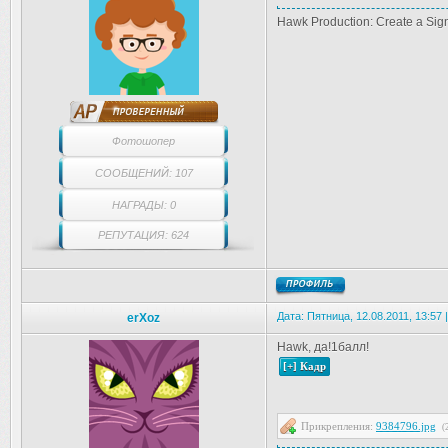
Hawk Production: Create a Sig
Фотошопер
СООБЩЕНИЙ: 107
НАГРАДЫ: 0
РЕПУТАЦИЯ: 624
Дата: Пятница, 12.08.2011, 13:57
erXoz
Hawk, да!1балл!
Прикрепления:
9384796.jpg
(