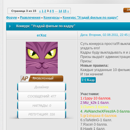
Страница
3
из
15
«
1
2
3
4
5
…
14
15
»
Форум
Развлечения
Конкурсы
Конкурс "Угадай фильм по кадру"
»
»
»
Конкурс "Угадай фильм по кадру"
Дата: Вторник, 02.08.2011, 22:45
erXoz
Суть конкурса проста!Я выкл
угадать его!
Кадры буду выкладывать я и
Призы выдаёт администраци
Призы:
Новые правила:
Каждые угаданные 10 фильмо
И так начнем!
Дизайнер
Участники:
СООБЩЕНИЙ: 477
1.r1ppy-10 баллов.
2.Miz_k2k-1 балл.
НАГРАДЫ: 0
3.iTunes-3 балла.
4. AVAlancheXFirezilA-3 балла
РЕПУТАЦИЯ: 316
5.gr1shqaaa-8 баллов.
6.sTaNdInG-1 балл.
7.Racel-3 балла.
8.Hawk-1 балл.