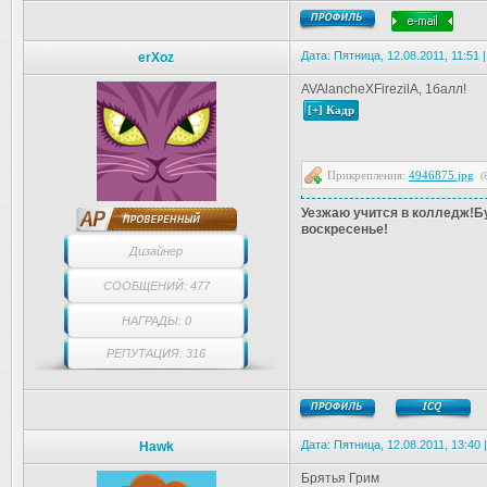
Дата: Пятница, 12.08.2011, 11:51
erXoz
AVAlancheXFirezilA, 1балл!
Прикрепления:
4946875.jpg
(
Уезжаю учится в колледж!Бу
воскресенье!
Дизайнер
СООБЩЕНИЙ: 477
НАГРАДЫ: 0
РЕПУТАЦИЯ: 316
Дата: Пятница, 12.08.2011, 13:40
Hawk
Брятья Грим