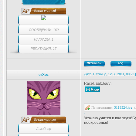
СООБЩЕНИЙ: 160
НАГРАДЫ: 1
РЕПУТАЦИЯ: 17
Дата: Пятница, 12.08.2011, 00:22
erXoz
Racel, да!1балл!
Прикрепления:
3119524.jpg
(
Уезжаю учится в колледж!Бу
воскресенье!
Дизайнер