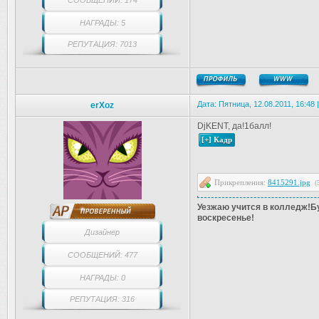
СООБЩЕНИЙ: 174
НАГРАДЫ: 5
РЕПУТАЦИЯ: 7013
Дата: Пятница, 12.08.2011, 16:48
erXoz
DjKENT, да!1балл!
Прикрепления:
8415291.jpg
(
Уезжаю учится в колледж!Бу
воскресенье!
Дизайнер
СООБЩЕНИЙ: 477
НАГРАДЫ: 0
РЕПУТАЦИЯ: 316