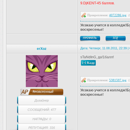
9.DjKENT-45 баллов.
Прикрепления:
4072286.jpg
(
Уезжаю учится в колледж!Бу
воскресенье!
Дата: Четверг, 11.08.2011, 22:39
erXoz
sTaNdInG, да!1балл!
Прикрепления:
5381597.jpg
(
Уезжаю учится в колледж!Бу
воскресенье!
Дизайнер
СООБЩЕНИЙ: 477
НАГРАДЫ: 0
РЕПУТАЦИЯ: 316