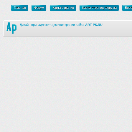
Главная
Форум
Карта страниц
Карта страниц форума
Вве
Дизайн принадлежит администрации сайта
ART-PS.RU