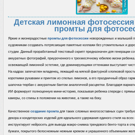
Детская лимонная фотосессия 
промты для фотосе
Яркие и жизнерадостные
промты для фотосессии
новорожденных и малышей п
художникам создавать потрясающие памятные коллажи без утомительных и доро
студии. Данный проработанный текстовый скрипт предназначен для генерации со
аккуратных фотографий, приуроченного к трехмесячному юбилею жизни ребенка.
освежающей лимонной эстетике, где доминирующими оттенками выступают чист
На кадрах запечатлен младенец, лежащий на мягкой фактурной хлопковой прост
короткими рукавами и принтом из спелых лимонов, а его праздничный образ гар
шапочка-тюрбан с аккуратным бантом аналогичной расцветки. Благодаря вариати
ИИ формирует полноценную мини-историю, показывая ребенка спереди с прямы
камеры, со спины в положении на животике, а также на боку.
Качественное
создание промта
для таких сложных многосоставных сцен требуе
декора и кондитерских изделий для идеального удержания единого стиля на все
инструктирует нейросеть для вывода макро-снимка трендового бенто-торта в отк
бумаги, покрытого белоснежным нежным кремом и украшенного объемными жел