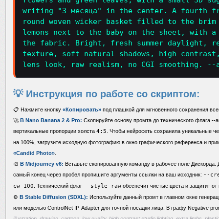
flowers and green leaves, with a small 3D su
writing "3 месяца" in the center. A fourth f
round woven wicker basket filled to the brim
lemons next to the baby on the sheet, with a
the fabric. Bright, fresh summer daylight, r
texture, soft natural shadows, high contrast
lens look, raw realism, no CGI smoothing. --
💡 Инструкция по работе со скриптом:
📋 Нажмите кнопку
«Копировать»
под плашкой для мгновенного сохранения все
🚀
В Nano Banana 2 & Pro:
Скопируйте основу промта до технического флага --ar
вертикальные пропорции холста
4:5
. Чтобы нейросеть сохранила уникальные ч
на 100%, загрузите исходную фотографию в окно графического референса и пр
«Candid Photo»
.
🎨
В Midjourney v6:
Вставьте скопированную команду в рабочее поле Дискорда. Д
самый конец через пробел пропишите аргументы ссылки на ваш исходник:
--cr
cw 100
. Технический флаг
--style raw
обеспечит чистые цвета и защитит от 
⚙️
В Stable Diffusion (SDXL):
Используйте данный промт в главном окне генера
или моделью ControlNet IP-Adapter для точной посадки лица. В графу Negative pr
illustration, drawing, cartoon, low quality, high contrast studio lighting, extra limbs, plas