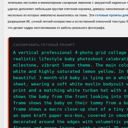
зелеными листьями и миниатюрным сахарным лимоном с аккуратной надписью «
удачно дополняет небольшая круглая плетеная корзинка, доверху наполненная 
несколько из которых живописно выкатились на ткань. Эти
готовые промты для
разрешения 8К, сочной летней колористики и естественной пленочной текстуры 
что делает кадры неотличимыми от работы реального фотографа.
СКОПИРОВАТЬ ГОТОВЫЙ PROMPT:
A vertical professional 4-photo grid collage
realistic lifestyle baby photoshoot celebrat
milestone, vibrant lemon theme. The main col
white and highly saturated lemon yellow. In 
beautiful 3-month-old baby is lying on a whi
sheet, wearing a soft white muslin bodysuit 
print and a matching white turban hat with a
shows the baby from the front looking into t
frame shows the baby on their tummy from a b
frame shows a macro close-up shot of a tiny 
an open kraft paper eco-box, covered in smoo
decorated around the edges with volumetric y