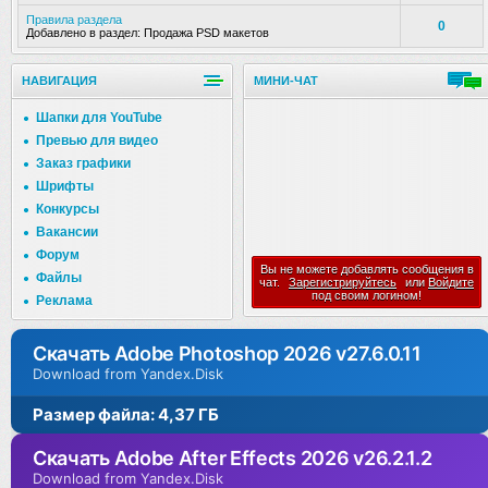
Правила раздела
0
Добавлено в раздел:
Продажа PSD макетов
НАВИГАЦИЯ
МИНИ-ЧАТ
Шапки для YouTube
Превью для видео
Заказ графики
Шрифты
Конкурсы
Вакансии
Форум
Вы не можете добавлять сообщения в
Файлы
чат.
Зарегистрируйтесь
или
Войдите
под своим логином!
Реклама
Скачать Adobe Photoshop 2026 v27.6.0.11
Download from Yandex.Disk
Размер файла: 4,37 ГБ
Скачать Adobe After Effects 2026 v26.2.1.2
Download from Yandex.Disk