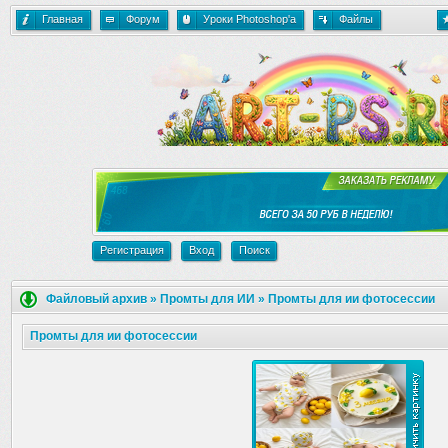
Главная
Форум
Уроки Photoshop'a
Файлы
Регистрация
Вход
Поиск
Файловый архив
»
Промты для ИИ
»
Промты для ии фотосессии
Промты для ии фотосессии