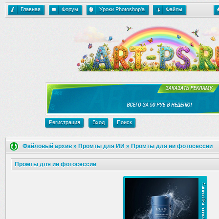
Главная
Форум
Уроки Photoshop'a
Файлы
Регистрация
Вход
Поиск
Файловый архив
»
Промты для ИИ
»
Промты для ии фотосессии
Промты для ии фотосессии