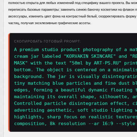
полностью открыта для любых изменений под специфику вашего проекта. Вы може
переписать базовые параметры: заменить синюю баночку косметики на флакон
аксессуары, изменить цвет фона на контрастный белый, скорректировать форм
частиц, получая эксклюзивные графические ассеты.
СКОПИРОВАТЬ ГОТОВЫЙ PROMPT:
A premium studio product photography of a ma
cream jar labeled "KORVAKIN SKINCARE" and "R
MASK" with the text "50ml by ART-PS.RU" prin
bottom. The object is centered on a minimali
background. The jar is visually disintegrati
tiny matching blue particles and fine dust b
edges, forming a beautiful dynamic floating 
maintaining its overall shape, silhouette, a
Controlled particle disintegration effect, c
advertising aesthetic, soft studio lighting 
highlights, sharp focus on realistic texture
composition, 8k resolution --ar 16:9 --style