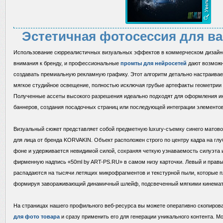
Эстетичная фотосессия для в
Использование сюрреалистичных визуальных эффектов в коммерческом дизайн
внимания к бренду, и профессиональные
промты для нейросетей
дают возможн
создавать премиальную рекламную графику. Этот алгоритм детально настраивае
мягкое студийное освещение, полностью исключая грубые артефакты геометрии 
Полученные ассеты высокого разрешения идеально подходят для оформления ин
баннеров, создания посадочных страниц или последующей интеграции элементов
Визуальный сюжет представляет собой предметную luxury-съемку синего матов
для лица от бренда KORVAKIN. Объект расположен строго по центру кадра на г
фоне и удерживается невидимой силой, сохраняя четкую узнаваемость силуэта 
фирменную надпись «50ml by ART-PS.RU» в самом низу карточки. Левый и прав
распадаются на тысячи летящих микрофрагментов и текстурной пыли, которые п
формируя завораживающий динамичный шлейф, подсвеченный мягкими кинема
На страницах нашего профильного веб-ресурса вы можете оперативно скопиров
для фото товара
и сразу применить его для генерации уникального контента. М