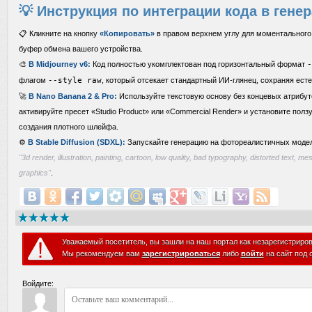
💡 Инструкция по интеграции кода в гене
📋 Кликните на кнопку
«Копировать»
в правом верхнем углу для моментального 
буфер обмена вашего устройства.
🎨
В Midjourney v6:
Код полностью укомплектован под горизонтальный формат
-
флагом
--style raw
, который отсекает стандартный ИИ-глянец, сохраняя есте
🚀
В Nano Banana 2 & Pro:
Используйте текстовую основу без концевых атрибут
активируйте пресет «Studio Product» или «Commercial Render» и установите ползун
создания плотного шлейфа.
⚙️
В Stable Diffusion (SDXL):
Запускайте генерацию на фотореалистичных моделя
"3d render, illustration, painting, cartoon, low quality, bad typography, distorted text, 
graphics"
.
Уважаемый посетитель, вы зашли на наш портал как незарегистриро
Мы рекомендуем вам
зарегистрироваться
либо
войти
на сайт под 
Войдите: