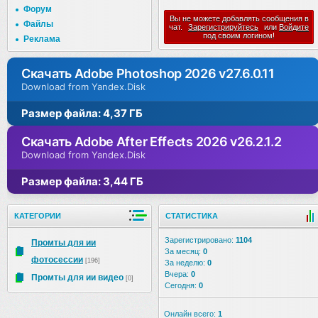
Форум
Вы не можете добавлять сообщения в
Файлы
чат.
Зарегистрируйтесь
или
Войдите
под своим логином!
Реклама
Скачать Adobe Photoshop 2026 v27.6.0.11
Download from Yandex.Disk
Размер файла: 4,37 ГБ
Скачать Adobe After Effects 2026 v26.2.1.2
Download from Yandex.Disk
Размер файла: 3,44 ГБ
КАТЕГОРИИ
СТАТИСТИКА
Зарегистрировано:
1104
Промты для ии
За месяц:
0
фотосессии
[196]
За неделю:
0
Вчера:
0
Промты для ии видео
[0]
Сегодня:
0
Онлайн всего:
1