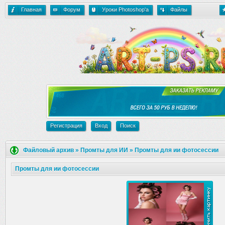
Главная
Форум
Уроки Photoshop'a
Файлы
Регистрация
Вход
Поиск
Файловый архив
»
Промты для ИИ
»
Промты для ии фотосессии
Промты для ии фотосессии