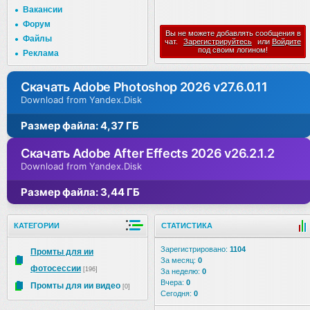
Вакансии
Форум
Вы не можете добавлять сообщения в
Файлы
чат.
Зарегистрируйтесь
или
Войдите
под своим логином!
Реклама
Скачать Adobe Photoshop 2026 v27.6.0.11
Download from Yandex.Disk
Размер файла: 4,37 ГБ
Скачать Adobe After Effects 2026 v26.2.1.2
Download from Yandex.Disk
Размер файла: 3,44 ГБ
КАТЕГОРИИ
СТАТИСТИКА
Зарегистрировано:
1104
Промты для ии
За месяц:
0
фотосессии
[196]
За неделю:
0
Вчера:
0
Промты для ии видео
[0]
Сегодня:
0