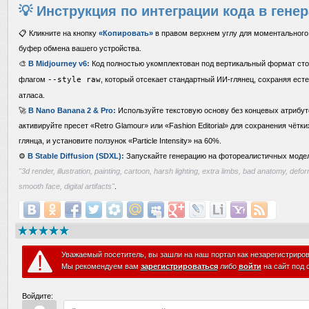
💡 Инструкция по интеграции кода в гене
📋 Кликните на кнопку
«Копировать»
в правом верхнем углу для моментального 
буфер обмена вашего устройства.
🎨
В Midjourney v6:
Код полностью укомплектован под вертикальный формат ст
флагом
--style raw
, который отсекает стандартный ИИ-глянец, сохраняя есте
атласа.
🚀
В Nano Banana 2 & Pro:
Используйте текстовую основу без концевых атрибут
активируйте пресет «Retro Glamour» или «Fashion Editorial» для сохранения чётки
глянца, и установите ползунок «Particle Intensity» на 60%.
⚙️
В Stable Diffusion (SDXL):
Запускайте генерацию на фотореалистичных моделя
"3d render, illustration, painting, cartoon, harsh lighting, extra limbs, bad anatomy, defo
smooth face, digital artifacts"
.
Уважаемый посетитель, вы зашли на наш портал как незарегистриро
Мы рекомендуем вам
зарегистрироваться
либо
войти
на сайт под 
Войдите: