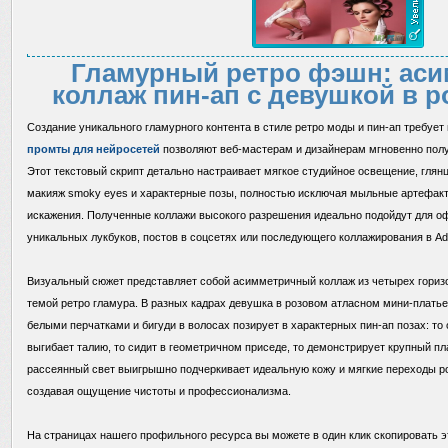
Гламурный ретро фэшн: ас
коллаж пин-ап с девушкой в р
Создание уникального гламурного контента в стиле ретро моды и пин-ап требует
промты для нейросетей
позволяют веб-мастерам и дизайнерам мгновенно полу
Этот текстовый скрипт детально настраивает мягкое студийное освещение, глян
макияж smoky eyes и характерные позы, полностью исключая мыльные артефакт
искажения. Полученные коллажи высокого разрешения идеально подойдут для оф
уникальных лукбуков, постов в соцсетях или последующего коллажирования в Ad
Визуальный сюжет представляет собой асимметричный коллаж из четырех гориз
темой ретро гламура. В разных кадрах девушка в розовом атласном мини-платье
белыми перчатками и бигуди в волосах позирует в характерных пин-ап позах: то 
выгибает талию, то сидит в геометричном приседе, то демонстрирует крупный п
рассеянный свет выигрышно подчеркивает идеальную кожу и мягкие переходы р
создавая ощущение чистоты и профессионализма.
На страницах нашего профильного ресурса вы можете в один клик скопировать