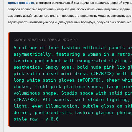
промт для фото
, в котором оригинальный код подчинен правилам дорогой журна
запроса полностью адаптивна и открыта для любых изменений под ваши задачи. 
заменить дизайн атласного платья, переписать внешность модели, изменить цве
адаптировать композицию под индивидуальный брендбук, получая эксклюзивные
СКОПИРОВАТЬ ГОТОВЫЙ PROMPT:
A collage of four fashion editorial panels a
asymmetrically, featuring a woman in a retro
fashion photoshoot with exaggerated styling 
aesthetics. Smoky eyes, bold nude pink lip g
pink satin corset mini dress (#F7B7C8) with 
long white satin gloves (#F8F8F8), sheer whi
choker, light pink platform shoes, large pin
voluminous shape. Studio space with solid pi
(#E7A7B8). All panels: soft studio lighting,
light, even illumination, subtle gloss on sk
detail, photorealistic fashion glamour photo
style raw --v 6.0