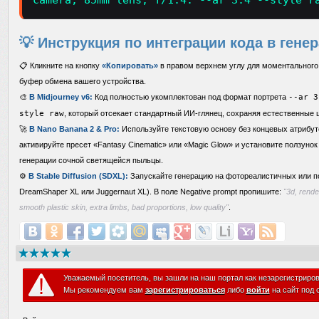
camera, 85mm lens, f/1.4. --ar 3:4 --style r
💡 Инструкция по интеграции кода в гене
📋 Кликните на кнопку
«Копировать»
в правом верхнем углу для моментального 
буфер обмена вашего устройства.
🎨
В Midjourney v6:
Код полностью укомплектован под формат портрета
--ar 3
style raw
, который отсекает стандартный ИИ-глянец, сохраняя естественные ш
🚀
В Nano Banana 2 & Pro:
Используйте текстовую основу без концевых атрибут
активируйте пресет «Fantasy Cinematic» или «Magic Glow» и установите ползунок «
генерации сочной светящейся пыльцы.
⚙️
В Stable Diffusion (SDXL):
Запускайте генерацию на фотореалистичных или п
DreamShaper XL или Juggernaut XL). В поле Negative prompt пропишите:
"3d, render
smooth plastic skin, extra limbs, bad proportions, low quality"
.
Уважаемый посетитель, вы зашли на наш портал как незарегистриро
Мы рекомендуем вам
зарегистрироваться
либо
войти
на сайт под 