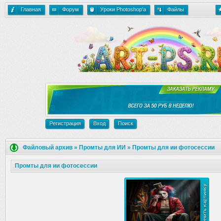
Главная
Форум
Уроки Photoshop'a
Файлы
Регистрация
Вход
Поиск
Файловый архив
»
Промты для ИИ
»
Промты для ии фотосессии
Промты для ии фотосессии