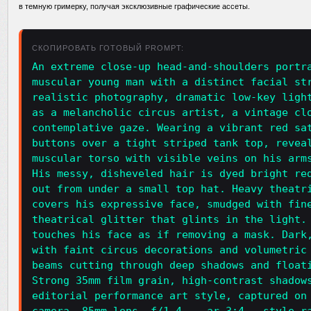
в темную гримерку, получая эксклюзивные графические ассеты.
СКОПИРОВАТЬ ГОТОВЫЙ PROMPT:
An extreme close-up head-and-shoulders portr
muscular young man with a distinct facial st
realistic photography, dramatic low-key ligh
as a melancholic circus artist, a vintage cl
contemplative gaze. Wearing a vibrant red sa
buttons over a tight striped tank top, revea
muscular torso with visible veins on his arm
His messy, disheveled hair is dyed bright re
out from under a small top hat. Heavy theatr
covers his expressive face, smudged with fin
theatrical glitter that glints in the light.
touches his face as if removing a mask. Dark
with faint circus decorations and volumetric
beams cutting through deep shadows and float
Strong 35mm film grain, high-contrast shadow
editorial performance art style, captured on