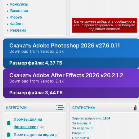
Конкурсы
Вакансии
Форум
Вы не можете добавлять сообщения в
Файлы
чат.
Зарегистрируйтесь
или
Войдите
под своим логином!
Реклама
Скачать Adobe Photoshop 2026 v27.6.0.11
Download from Yandex.Disk
Размер файла: 4,37 ГБ
Скачать Adobe After Effects 2026 v26.2.1.2
Download from Yandex.Disk
Размер файла: 3,44 ГБ
КАТЕГОРИИ
СТАТИСТИКА
Зарегистрировано:
1104
Промты для ии
За месяц:
0
фотосессии
[196]
За неделю:
0
Вчера:
0
Промты для ии видео
[0]
Сегодня:
0