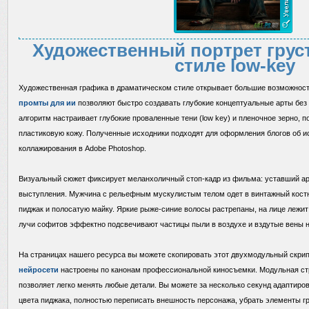
Художественный портрет груст
стиле low-key
Художественная графика в драматическом стиле открывает большие возможност
промты для ии
позволяют быстро создавать глубокие концептуальные арты без
алгоритм настраивает глубокие проваленные тени (low key) и пленочное зерно, 
пластиковую кожу. Полученные исходники подходят для оформления блогов об и
коллажирования в Adobe Photoshop.
Визуальный сюжет фиксирует меланхоличный стоп-кадр из фильма: уставший арт
выступления. Мужчина с рельефным мускулистым телом одет в винтажный кост
пиджак и полосатую майку. Яркие рыже-синие волосы растрепаны, на лице лежит
лучи софитов эффектно подсвечивают частицы пыли в воздухе и вздутые вены на
На страницах нашего ресурса вы можете скопировать этот двухмодульный скрип
нейросети
настроены по канонам профессиональной киносъемки. Модульная стр
позволяет легко менять любые детали. Вы можете за несколько секунд адаптиро
цвета пиджака, полностью переписать внешность персонажа, убрать элементы г