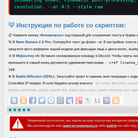
shimmering shoes, cinematic post-processing,
resolution. --ar 4:5 --style raw
💡 Инструкция по работе со скриптом:
📋 Нажмите кнопку
«Копировать»
под плашкой для сохранения текста в буфер 
🚀
В Nano Banana 2 & Pro:
Скопируйте текст до флага --ar. В настройках холст
загрузите фото-референс вашей модели для фиксации лица и цвета волос, выбе
🎨
В Midjourney v6:
Вставьте скопированную команду в Discord. Чтобы черты лиц
пропишите в самый конец аргументы удержания персонажа:
--cref [ссылка_
100
.
⚙️
В Stable Diffusion (SDXL):
Запускайте промт в главном окне генерации с по
ControlNet IP-Adapter. В поле Negative prompt внесите:
"3d render, illustration, drawi
lighting, extra limbs, plastic smooth skin, bright neon colors, modern furniture, text, logo
Уважаемый посетитель, вы зашли на наш портал как незарегистриро
Мы рекомендуем вам
зарегистрироваться
либо
войти
на сайт под 