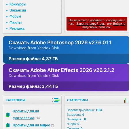
Конкурсы
Вакансии
Форум
Вы не можете добавлять сообщения в
Файлы
чат.
Зарегистрируйтесь
или
Войдите
под своим логином!
Реклама
Скачать Adobe Photoshop 2026 v27.6.0.11
Download from Yandex.Disk
Размер файла: 4,37 ГБ
Скачать Adobe After Effects 2026 v26.2.1.2
Download from Yandex.Disk
Размер файла: 3,44 ГБ
КАТЕГОРИИ
СТАТИСТИКА
Зарегистрировано:
1104
Промты для ии
За месяц:
0
фотосессии
[196]
За неделю:
0
Вчера:
0
Промты для ии видео
[0]
Сегодня:
0