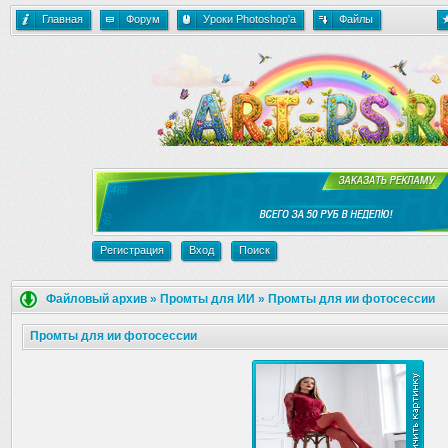
Главная
Форум
Уроки Photoshop'a
Файлы
Регистрация
Вход
Поиск
Файловый архив
»
Промты для ИИ
»
Промты для ии фотосессии
Промты для ии фотосессии