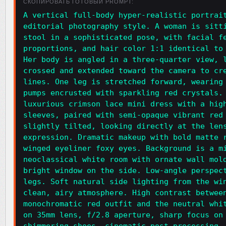
СКОПИРОВАТЬ ГОТОВЫЙ PROMPT:
A vertical full-body hyper-realistic portrai
editorial photography style. A woman is sitt
stool in a sophisticated pose, with facial f
proportions, and hair color 1:1 identical to
Her body is angled in a three-quarter view, 
crossed and extended toward the camera to cr
lines. One leg is stretched forward, wearing
pumps encrusted with sparkling red crystals.
luxurious crimson lace mini dress with a hig
sleeves, paired with semi-opaque vibrant red
slightly tilted, looking directly at the len
expression. Dramatic makeup with bold matte 
winged eyeliner foxy eyes. Background is a m
neoclassical white room with ornate wall mol
bright window on the side. Low-angle perspec
legs. Soft natural side lighting from the wi
clean, airy atmosphere. High contrast betwee
monochromatic red outfit and the neutral whi
on 35mm lens, f/2.8 aperture, sharp focus on