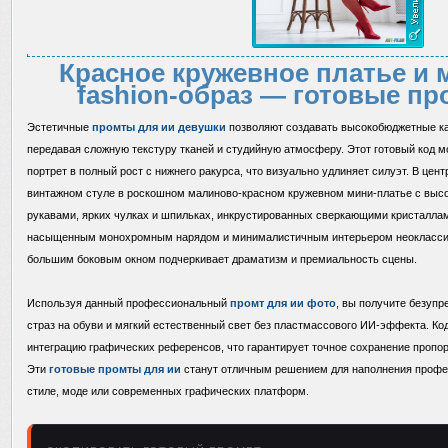
Красное кружевное платье и
fashion-образ — готовые пр
Эстетичные
промты для ии девушки
позволяют создавать высокобюджетные кадры
передавая сложную текстуру тканей и студийную атмосферу. Этот готовый код 
портрет в полный рост с нижнего ракурса, что визуально удлиняет силуэт. В це
винтажном стуле в роскошном малиново-красном кружевном мини-платье с выс
рукавами, ярких чулках и шпильках, инкрустированных сверкающими кристалла
насыщенным монохромным нарядом и минималистичным интерьером неоклассич
большим боковым окном подчеркивает драматизм и премиальность сцены.
Используя данный профессиональный
промт для ии фото
, вы получите безуп
страз на обуви и мягкий естественный свет без пластмассового ИИ-эффекта. Ко
интеграцию графических референсов, что гарантирует точное сохранение пропорц
Эти
готовые промты для ии
станут отличным решением для наполнения профе
стиле, моде или современных графических платформ.