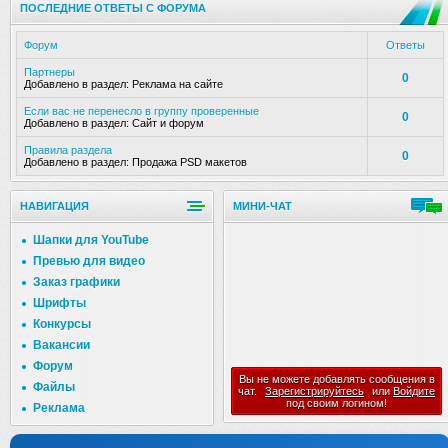
ПОСЛЕДНИЕ ОТВЕТЫ С ФОРУМА
Форум
Ответы
Партнеры
0
Добавлено в раздел:
Реклама на сайте
Если вас не перенесло в группу проверенные
0
Добавлено в раздел:
Сайт и форум
Правила раздела
0
Добавлено в раздел:
Продажа PSD макетов
НАВИГАЦИЯ
МИНИ-ЧАТ
Шапки для YouTube
Превью для видео
Заказ графики
Шрифты
Конкурсы
Вакансии
Форум
Вы не можете добавлять сообщения в
Файлы
чат.
Зарегистрируйтесь
или
Войдите
под своим логином!
Реклама