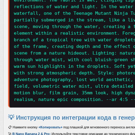
environment. The fabric is wet, clinging tig
reflections of water and light. In the water
waterfall, one of the Teenage Mutant Ninja T
partially submerged in the stream, like a li
scene, moving through the water, creating a 
element within a realistic environment. Fore
branch of a tropical tree with water droplet
of the frame, creating depth and the effect 
scene from a nature hideout. Lighting: natur
through water mist, with cool bluish-green s
warm sun highlights in the droplets. Soft ye
with strong atmospheric depth. Style: photor
adventure photography, lost world aesthetic,
field, volumetric water mist, ultra detailed
motion blur, film grain, 35mm look, high dyn
realism, nature epic composition. --ar 4:5 -
💡 Инструкция по интеграции кода в гене
📋 Нажмите кнопку
«Копировать»
под плашкой для мгновенного переноса англо
🚀
В Nano Banana 2 & Pro:
Используйте текстовое описание до технического флаг