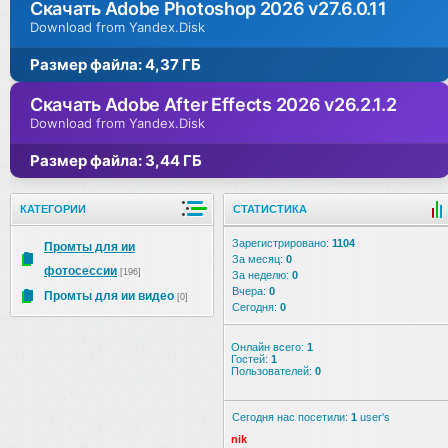
Скачать Adobe Photoshop 2026 v27.6.0.11
Download from Yandex.Disk
Размер файла: 4,37 ГБ
Скачать Adobe After Effects 2026 v26.2.1.2
Download from Yandex.Disk
Размер файла: 3,44 ГБ
КАТЕГОРИИ
СТАТИСТИКА
Зарегистрировано:
1104
Промты для ии
За месяц:
0
фотосессии
[196]
За неделю:
0
Вчера:
0
Промты для ии видео
[0]
Сегодня:
0
Онлайн всего:
1
Гостей:
1
Пользователей:
0
Сегодня нас посетили:
1
user's
nik