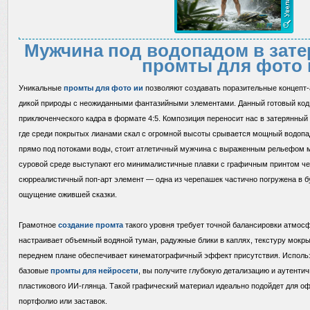
Мужчина под водопадом в зат
промты для фото 
Уникальные
промты для фото ии
позволяют создавать поразительные концепт
дикой природы с неожиданными фантазийными элементами. Данный готовый код 
приключенческого кадра в формате 4:5. Композиция переносит нас в затерянный
где среди покрытых лианами скал с огромной высоты срывается мощный водопа
прямо под потоками воды, стоит атлетичный мужчина с выраженным рельефом 
суровой среде выступают его минималистичные плавки с графичным принтом че
сюрреалистичный поп-арт элемент — одна из черепашек частично погружена в б
ощущение ожившей сказки.
Грамотное
создание промта
такого уровня требует точной балансировки атмос
настраивает объемный водяной туман, радужные блики в каплях, текстуру мокрых
переднем плане обеспечивает кинематографичный эффект присутствия. Использ
базовые
промты для нейросети
, вы получите глубокую детализацию и аутенти
пластикового ИИ-глянца. Такой графический материал идеально подойдет для о
портфолио или заставок.