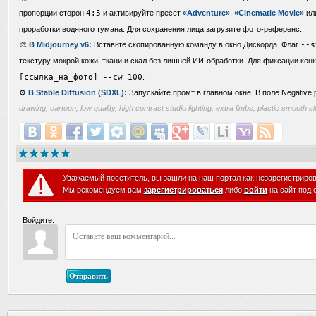
пропорции сторон
4:5
и активируйте пресет
«Adventure»
,
«Cinematic Movie»
ил
проработки водяного тумана. Для сохранения лица загрузите фото-референс.
🎨
В Midjourney v6:
Вставьте скопированную команду в окно Дискорда. Флаг
--s
текстуру мокрой кожи, ткани и скал без лишней ИИ-обработки. Для фиксации конк
[ссылка_на_фото] --cw 100
.
⚙️
В Stable Diffusion (SDXL):
Запускайте промт в главном окне. В поле Negative
drawing, cartoon, low quality, high contrast studio lighting, extra limbs, plastic smooth sk
Уважаемый посетитель, вы зашли на наш портал как незарегистриро
Мы рекомендуем вам
зарегистрироваться
либо
войти
на сайт под 
Войдите:
Отправить