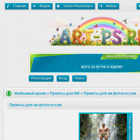
Главная
Форум
Уроки Photoshop'a
Файлы
Регистрация
Вход
Поиск
Файловый архив
»
Промты для ИИ
»
Промты для ии фотосессии
Промты для ии фотосессии