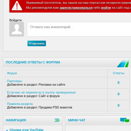
Уважаемый посетитель, вы зашли на наш портал как незарегистриро
Мы рекомендуем вам
зарегистрироваться
либо
войти
на сайт под 
Войдите:
Отправить
ПОСЛЕДНИЕ ОТВЕТЫ С ФОРУМА
Форум
Ответы
Партнеры
0
Добавлено в раздел:
Реклама на сайте
Если вас не перенесло в группу проверенные
0
Добавлено в раздел:
Сайт и форум
Правила раздела
0
Добавлено в раздел:
Продажа PSD макетов
НАВИГАЦИЯ
МИНИ-ЧАТ
Шапки для YouTube