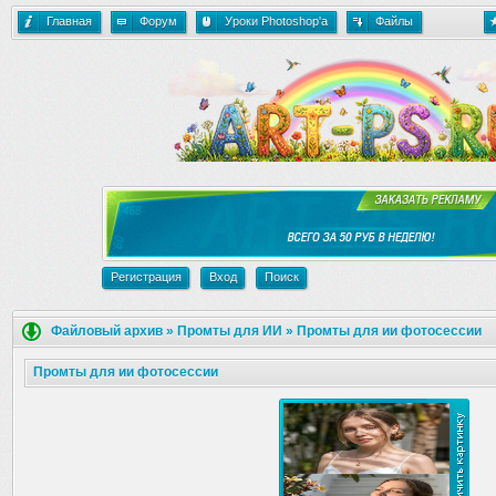
Главная
Форум
Уроки Photoshop'a
Файлы
Регистрация
Вход
Поиск
Файловый архив
»
Промты для ИИ
»
Промты для ии фотосессии
Промты для ии фотосессии