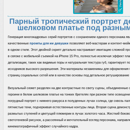
Парный тропический портрет д
шелковом платье под разны
Генерация многокадровых серий портретов с сохранением единого персонажа явл
качественные
промты для ии девушки
позволяют веб-мастерам и контент-мей
в одном стиле. Этот двойной скрипт детально настраивает имитацию сложной п
в связке с мобильной съемкой на iPhone 15 Pro, полностью исключая эффект пла
детализации, таких как видимые поры и натуральная текстура губ, гарантирует
исходников высокого разрешения. Эти материалы незаменимы для оформления б
страниц социальных сетей или в качестве основы под детальное ретуширование 
Визуальный сюжет разделен на две контрастные по свету сцены, объединенны
героини в белом шелковом платье на тонких бретелях при разном типе освещени
погрудный портрет с нижнего ракурса в полуденных лучах солнца, где сквозь па
пятнистые тени, подчеркивая естественные контуры лица. Вторая сцена демонс
размытых ступеней и цветущей плюмерии в лучах золотого часа. Жесткий боков
светотеневой рисунок, а рассеянный и мечтательный взгляд персонажа, направ
кинематографичный эффект случайного кадра.