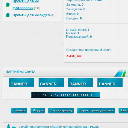
Зарегистрировано:
1104
Промты для ии
За месяц:
0
фотосессии
[196]
За неделю:
0
Вчера:
0
Промты для ии видео
[0]
Сегодня:
0
Онлайн всего:
1
Гостей:
1
Пользователей:
0
Сегодня нас посетили:
2
user's
-SAM-
,
nik
ПАРТНЕРЫ САЙТА
Главная
Форум
Карта страниц
Карта страниц форума
Вве
Дизайн принадлежит администрации сайта
ART-PS.RU