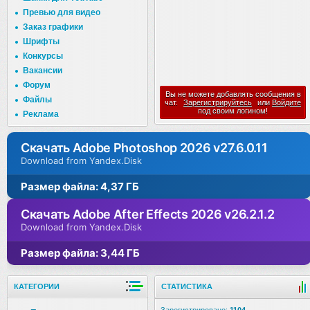
Превью для видео
Заказ графики
Шрифты
Конкурсы
Вакансии
Форум
Вы не можете добавлять сообщения в
Файлы
чат.
Зарегистрируйтесь
или
Войдите
под своим логином!
Реклама
Скачать Adobe Photoshop 2026 v27.6.0.11
Download from Yandex.Disk
Размер файла: 4,37 ГБ
Скачать Adobe After Effects 2026 v26.2.1.2
Download from Yandex.Disk
Размер файла: 3,44 ГБ
КАТЕГОРИИ
СТАТИСТИКА