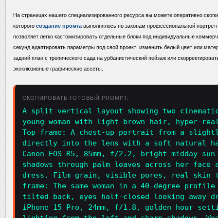
На страницах нашего специализированного ресурса вы можете оперативно скопи
которого
создание промта
выполнялось по законам профессиональной портретн
позволяет легко кастомизировать отдельные блоки под индивидуальные коммерч
секунд адаптировать параметры под свой проект: изменить белый цвет или мате
задний план с тропического сада на урбанистический пейзаж или скорректироват
эксклюзивные графические ассеты.
СКОПИРОВАТЬ ГОТОВЫЙ PROMPT:
A split vertical layout showing two cinemati
young woman with light brown hair, hyper-rea
Top frame: A chest-up portrait from a slight
directly into the lens with a soft natural h
Canon EOS R5, 85mm, f/2.2, bright midday sun
shadows through palm leaves across her face 
dress. Film grain, visible pores, real skin 
frame: The same woman in a 40-degree profile
tilted back, eyes half-closed looking away d
iPhone 15 Pro, 24mm, f/1.8, golden hour sett