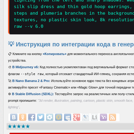
lighting from the left and sharp shadows. We
silk slip dress and thin gold hoop earrings,
steps and plumeria branches in the backgroun
textures, no plastic skin look, 8k resolutio
raw --v 6.0
💡 Инструкция по интеграции кода в гене
📋 Кликните на кнопку
«Копировать»
для моментального переноса англоязычног
устройства.
🎨
В Midjourney v6:
Код полностью укомплектован под вертикальный формат ст
флагом
--style raw
, который отсекает стандартный ИИ-глянец, сохраняя ест
🚀
В Nano Banana 2 & Pro:
Используйте основное ядро текста без концевых атри
активируйте пресет «Fantasy Cinematic» или «Magic Glow» для точной передачи т
⚙️
В Stable Diffusion (SDXL):
Тестируйте запрос на реалистичных или полу-стили
prompt пропишите:
"3d render, illustration, painting, cartoon, plastic skin, smooth face
lighting"
.