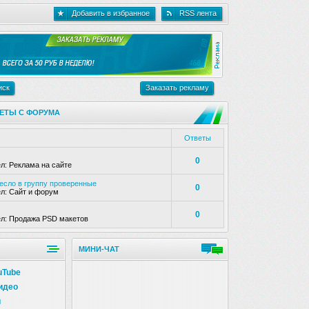
Добавить в избранное
RSS лента
иск
Заказать рекламу
ЕТЫ С ФОРУМА
Ответы
0
ел:
Реклама на сайте
несло в группу проверенные
0
ел:
Сайт и форум
0
ел:
Продажа PSD макетов
МИНИ-ЧАТ
uTube
идео
и