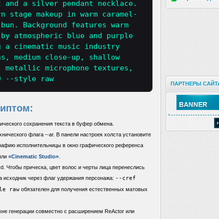
t and a silver pendant necklace.
rn stage makeup in warm caramel-
 bun. Background features warm
 by atmospheric blue and purple
g a cinematic music industry
ns, medium close-up, shallow
, metallic microphone textures,
9 --style raw
ПАРТНЕРЫ САЙТ
риптом:
ического сохранения текста в буфер обмена.
нического флага --ar. В панели настроек холста установите
графию исполнительницы в окно графического референса
или
«Cinematic Studio»
.
d. Чтобы прическа, цвет волос и черты лица перенеслись
а исходник через флаг удержания персонажа:
--cref
le raw
обязателен для получения естественных матовых
кне генерации совместно с расширением ReActor или