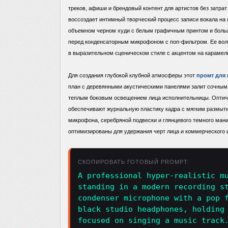
треков, афиши и брендовый контент для артистов без затрат
воссоздает интимный творческий процесс записи вокала на 
объемном черном худи с белым графичным принтом и больш
перед конденсаторным микрофоном с поп-фильтром. Ее воло
в выразительном сценическом стиле с акцентом на карамел
Для создания глубокой клубной атмосферы этот
промт для
план с деревянными акустическими панелями залит сочным 
теплым боковым освещением лица исполнительницы. Оптиче
обеспечивают журнальную пластику кадра с мягким размыт
микрофона, серебряной подвески и глянцевого темного ман
оптимизированы для удержания черт лица и коммерческого 
СКОПИРОВАТЬ ГОТОВЫЙ PROMPT:
A professional hyper-realistic m
standing in a modern recording s
condenser microphone with a pop 
black studio headphones, holding
focused on singing a music track