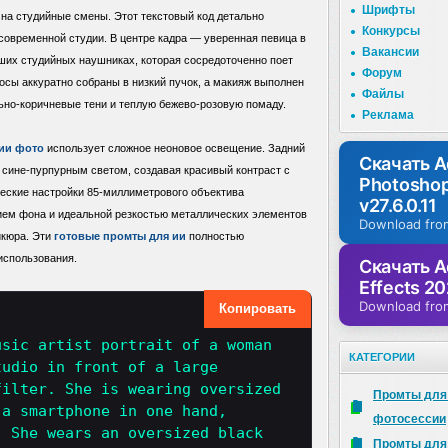
Шрифты
 на студийные смены. Этот текстовый код детально
Конкурсы
современной студии. В центре кадра — уверенная певица в
Вакансии
их студийных наушниках, которая сосредоточенно поет
Форум
сы аккуратно собраны в низкий пучок, а макияж выполнен
Файлы
ьно-коричневые тени и теплую бежево-розовую помаду.
Реклама
 ии фото
использует сложное неоновое освещение. Задний
Скачать 
сине-пурпурным светом, создавая красивый контраст с
Photosho
ские настройки 85-миллиметрового объектива
v27.6.0.11
ием фона и идеальной резкостью металлических элементов
Download fro
икюра. Эти
готовые промты для ии
полностью
использования.
Скачать A
Effects 20
Download fro
Копировать
usic artist portrait of a woman
КАТЕГОРИИ
tudio in front of a large
filter. She is wearing oversized
Промты для
 a smartphone in one hand,
фотосессии
. She wears an oversized black
Промты для