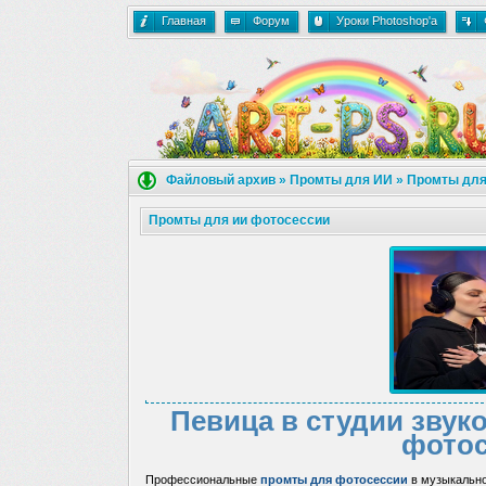
Главная
Форум
Уроки Photoshop'a
Файловый архив
»
Промты для ИИ
»
Промты для
Промты для ии фотосессии
Певица в студии звук
фотос
Профессиональные
промты для фотосессии
в музыкально