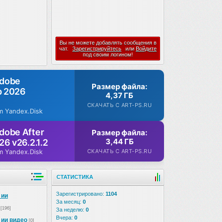
Вы не можете добавлять сообщения в
чат.
Зарегистрируйтесь
или
Войдите
под своим логином!
Adobe
Размер файла:
p 2026
4,37 ГБ
СКАЧАТЬ С ART-PS.RU
m Yandex.Disk
dobe After
Размер файла:
3,44 ГБ
26 v26.2.1.2
СКАЧАТЬ С ART-PS.RU
m Yandex.Disk
СТАТИСТИКА
Зарегистрировано:
1104
 ии
За месяц:
0
[196]
За неделю:
0
Вчера:
0
 ии видео
[0]