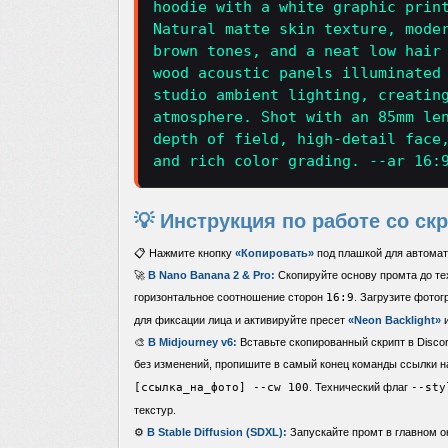
hoodie with a white graphic prin
Natural matte skin texture, mode
brown tones, and a neat low hair
wood acoustic panels illuminated
studio ambient lighting, creatin
atmosphere. Shot with an 85mm le
depth of field, high-detail face
and rich color grading. --ar 16:
💡 Инструкция по работе со ск
📋 Нажмите кнопку
«Копировать»
под плашкой для автомат
🚀
В Nano Banana 2 & Pro:
Скопируйте основу промта до тех
горизонтальное соотношение сторон
16:9
. Загрузите фото
для фиксации лица и активируйте пресет
«Neon Backlight»
🎨
В Midjourney v6:
Вставьте скопированный скрипт в Discor
без изменений, пропишите в самый конец команды ссылки н
[ссылка_на_фото] --cw 100
. Технический флаг
--sty
текстур.
⚙️
В Stable Diffusion (SDXL):
Запускайте промт в главном о