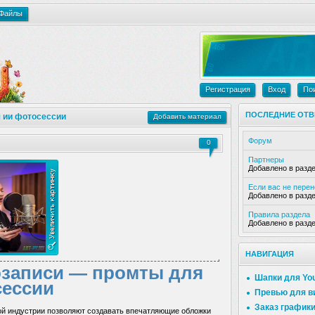
Файлы
Регистрация
Вход
По
ПОСЛЕДНИЕ ОТВ
 ии фотосессии
Добавить материал
Форум
0
Партнеры
Добавлено в разд
Если вас не пере
Добавлено в разд
Правила раздела
Добавлено в разд
НАВИГАЦИЯ
озаписи — промты для
Шапки для Yo
ессии
Превью для в
Заказ график
й индустрии позволяют создавать впечатляющие обложки