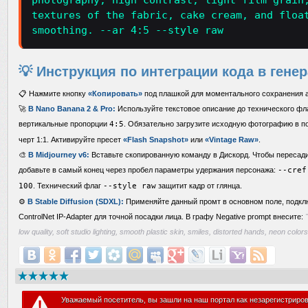
photography, high contrast, light film grain
textures of the fabric, cake cream, and floa
smoothing. --ar 4:5 --style raw
💡 Инструкция по интеграции кода в гене
📋 Нажмите кнопку
«Копировать»
под плашкой для моментального сохранения а
🚀
В Nano Banana 2 & Pro:
Используйте текстовое описание до технического флаг
вертикальные пропорции
4:5
. Обязательно загрузите исходную фотографию в п
черт 1:1. Активируйте пресет
«Flash Snapshot»
или
«Vintage Raw»
.
🎨
В Midjourney v6:
Вставьте скопированную команду в Дискорд. Чтобы пересади
добавьте в самый конец через пробел параметры удержания персонажа:
--cref
100
. Технический флаг
--style raw
защитит кадр от глянца.
⚙️
В Stable Diffusion (SDXL):
Применяйте данный промт в основном поле, подкл
ControlNet IP-Adapter для точной посадки лица. В графу Negative prompt внесите:
low quality, soft studio lighting, smooth plastic skin, smiles, distorted hands, neon colors
Уважаемый посетитель, вы зашли на наш портал как незарегистриро