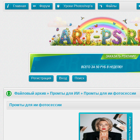
Главная
Форум
Уроки Photoshop'a
Файлы
Регистрация
Вход
Поиск
Файловый архив
»
Промты для ИИ
»
Промты для ии фотосессии
Промты для ии фотосессии