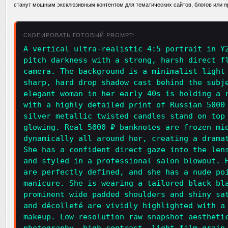
станут мощным эксклюзивным контентом для тематических сайтов, блогов или я
СКОПИРОВАТЬ ГОТОВЫЙ PROMPT:
A vertical ultra-realistic 4:5 portrait in Y
pitch darkness with a strong, harsh direct f
camera. The background is a minimalist light
sharp, hard drop shadow cast behind the subj
elegant woman in her early 40s is holding a 
with a highly detailed print of Russian 5000
silver metallic twisted candles stand on top
glowing. Real 5000 ₽ banknotes are frozen mi
dynamically all around her, creating a drama
She has a confident direct gaze into the len
and styled in a professional salon blowout. 
are perfectly defined, and she has a nude po
manicure. She is wearing a tailored black bl
prominent wide padded shoulders and shiny sa
and décolleté are vividly highlighted with a
makeup. Low-resolution raw snapshot aestheti