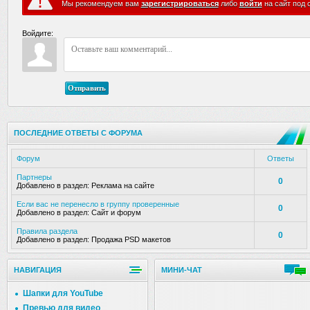
Мы рекомендуем вам
зарегистрироваться
либо
войти
на сайт под 
Войдите:
Отправить
ПОСЛЕДНИЕ ОТВЕТЫ С ФОРУМА
Форум
Ответы
Партнеры
0
Добавлено в раздел:
Реклама на сайте
Если вас не перенесло в группу проверенные
0
Добавлено в раздел:
Сайт и форум
Правила раздела
0
Добавлено в раздел:
Продажа PSD макетов
НАВИГАЦИЯ
МИНИ-ЧАТ
Шапки для YouTube
Превью для видео