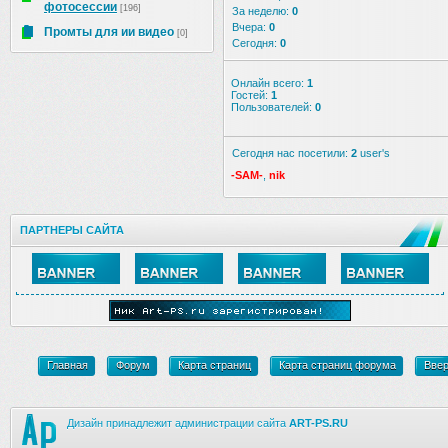
фотосессии
[196]
За неделю:
0
Вчера:
0
Промты для ии видео
[0]
Сегодня:
0
Онлайн всего:
1
Гостей:
1
Пользователей:
0
Сегодня нас посетили:
2
user's
-SAM-
,
nik
ПАРТНЕРЫ САЙТА
Главная
Форум
Карта страниц
Карта страниц форума
Вве
Дизайн принадлежит администрации сайта
ART-PS.RU