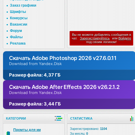
Заказ графики
Шрифты
Конкурсы
Вакансии
Форум
Вы не можете добавлять сообщения в
Файлы
чат.
Зарегистрируйтесь
или
Войдите
под своим логином!
Реклама
Скачать Adobe Photoshop 2026 v27.6.0.11
Download from Yandex.Disk
Размер файла: 4,37 ГБ
Скачать Adobe After Effects 2026 v26.2.1.2
Download from Yandex.Disk
Размер файла: 3,44 ГБ
КАТЕГОРИИ
СТАТИСТИКА
Зарегистрировано:
1104
Промты для ии
За месяц:
0