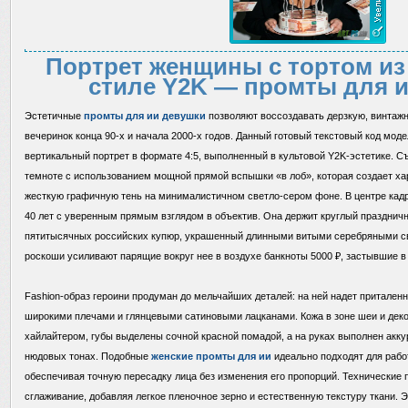
Портрет женщины с тортом из 
стиле Y2K — промты для 
Эстетичные
промты для ии девушки
позволяют воссоздавать дерзкую, винтаж
вечеринок конца 90-х и начала 2000-х годов. Данный готовый текстовый код мод
вертикальный портрет в формате 4:5, выполненный в культовой Y2K-эстетике. 
темноте с использованием мощной прямой вспышки «в лоб», которая создает ха
жесткую графичную тень на минималистичном светло-сером фоне. В центре кад
40 лет с уверенным прямым взглядом в объектив. Она держит круглый празднич
пятитысячных российских купюр, украшенный длинными витыми серебряными с
роскоши усиливают парящие вокруг нее в воздухе банкноты 5000 ₽, застывшие 
Fashion-образ героини продуман до мельчайших деталей: на ней надет притален
широкими плечами и глянцевыми сатиновыми лацканами. Кожа в зоне шеи и дек
хайлайтером, губы выделены сочной красной помадой, а на руках выполнен акк
нюдовых тонах. Подобные
женские промты для ии
идеально подходят для раб
обеспечивая точную пересадку лица без изменения его пропорций. Технические
сглаживание, добавляя легкое пленочное зерно и естественную текстуру ткани.