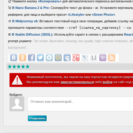
📋 Нажмите кнопку
«Копировать»
для автоматического переноса англоязычной
🚀
В Nano Banana 2 & Pro:
Скопируйте текст до флага --ar. Установите вертика
референс для лица и выберите пресет
«Lifestyle»
или
«Street Photo»
.
🎨
В Midjourney v6:
Вставьте текстовый код в окно генерации, добавив ссылку на
пропишите параметры соответствия
--cref [ссылка_на_картинку] --cw
⚙️
В Stable Diffusion (SDXL):
Используйте скрипт в связке с расширением
React
prompt укажите:
"3d render, illustration, drawing, low quality, high contrast shadows, 
background"
.
Уважаемый посетитель, вы зашли на наш портал как незарегистриро
Мы рекомендуем вам
зарегистрироваться
либо
войти
на сайт под 
Войдите:
Отправить