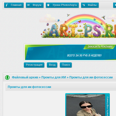
Главная
Форум
Уроки Photoshop'a
Файлы
Регистрация
Вход
Поиск
Файловый архив
»
Промты для ИИ
»
Промты для ии фотосессии
Промты для ии фотосессии