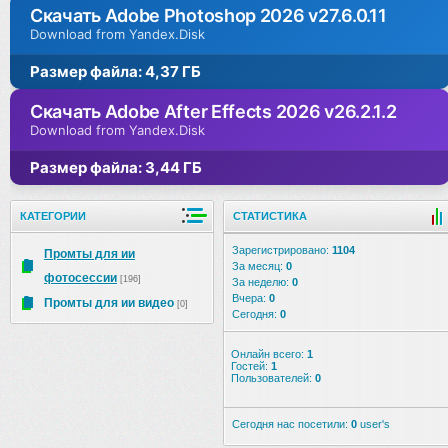
Скачать Adobe Photoshop 2026 v27.6.0.11
Download from Yandex.Disk
Размер файла: 4,37 ГБ
Скачать Adobe After Effects 2026 v26.2.1.2
Download from Yandex.Disk
Размер файла: 3,44 ГБ
КАТЕГОРИИ
СТАТИСТИКА
Зарегистрировано:
1104
Промты для ии
За месяц:
0
фотосессии
[196]
За неделю:
0
Вчера:
0
Промты для ии видео
[0]
Сегодня:
0
Онлайн всего:
1
Гостей:
1
Пользователей:
0
Сегодня нас посетили:
0
user's