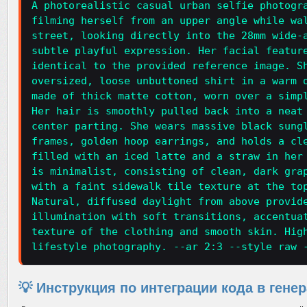
A photorealistic casual urban selfie photogr
filming herself from an upper angle while wa
street, looking directly into the 28mm wide-
subtle playful expression. Her facial featur
identical to the provided reference image. S
oversized, loose unbuttoned shirt in a warm 
made of thick matte cotton, worn over a simp
Her hair is smoothly pulled back into a neat
center parting. She wears massive black sung
frames, golden hoop earrings, and holds a cl
filled with an iced latte and a straw in her
is minimalist, consisting of clean, dark gra
with a faint sidewalk tile texture at the to
Natural, diffused daylight from above provid
illumination with soft transitions, accentua
texture of the clothing and smooth skin. Hig
lifestyle photography. --ar 2:3 --style raw 
💡 Инструкция по интеграции кода в гене