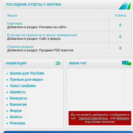
ПОСЛЕДНИЕ ОТВЕТЫ С ФОРУМА
Форум
Ответы
Партнеры
0
Добавлено в раздел:
Реклама на сайте
Если вас не перенесло в группу проверенные
0
Добавлено в раздел:
Сайт и форум
Правила раздела
0
Добавлено в раздел:
Продажа PSD макетов
НАВИГАЦИЯ
МИНИ-ЧАТ
Шапки для YouTube
Превью для видео
Заказ графики
Шрифты
Конкурсы
Вакансии
Форум
Вы не можете добавлять сообщения в
Файлы
чат.
Зарегистрируйтесь
или
Войдите
под своим логином!
Реклама