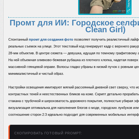
Промт для ИИ: Городское селфи
Clean Girl)
Спонтанный
промт для создания фото
позволяет получить реалистичный лайфс
реальных съемок на улице. Этот текстовый код генерирует кадр с верхнего раку
28-мм объектив. В центре сюжета — девушка, идущая по темному графитовому а
На ней объемная оливково-бежевая рубашка из плотного хлопка, надетая поверх 
массивной глянцевой оправе. Волосы гладко убраны в низкий пучок с ровным ц
минималистичный и чистый образ.
Настройки освещения имитируют мягкий рассеянный дневной свет сверху, что и
контрастных теней и неестественных бликов на коже. Скрипт детально прорабаты
стакана с трубочкой и шероховатость дорожного покрытия, полностью убирая э
визуализация оптимальна для наполнения блогов о моде, городских лукбуков ил
соотношение сторон 2:3 идеально подходит для современных мобильных интерф
СКОПИРОВАТЬ ГОТОВЫЙ PROMPT: