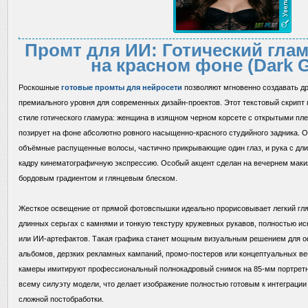
Промт для ИИ: Готический гла
на красном фоне (Dark 
Роскошные
готовые промты для нейросети
позволяют мгновенно создавать др
премиального уровня для современных дизайн-проектов. Этот текстовый скрипт 
стиле готического гламура: женщина в изящном черном корсете с открытыми п
позирует на фоне абсолютно ровного насыщенно-красного студийного задника. О
объёмные распущенные волосы, частично прикрывающие один глаз, и рука с д
кадру кинематографичную экспрессию. Особый акцент сделан на вечернем макия
бордовым градиентом и глянцевым блеском.
Жесткое освещение от прямой фотовспышки идеально прорисовывает легкий глян
длинных серьгах с камнями и тонкую текстуру кружевных рукавов, полностью и
или ИИ-артефактов. Такая графика станет мощным визуальным решением для 
альбомов, дерзких рекламных кампаний, промо-постеров или концептуальных в
камеры имитируют профессиональный полнокадровый снимок на 85-мм портретн
всему силуэту модели, что делает изображение полностью готовым к интеграци
сложной постобработки.