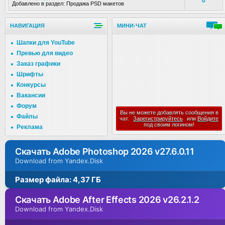
0
Добавлено в раздел:
Продажа PSD макетов
НАВИГАЦИЯ
МИНИ-ЧАТ
Шапки для YouTube
Превью для видео
Заказ графики
Шрифты
Конкурсы
Вакансии
Форум
Вы не можете добавлять сообщения в
Файлы
чат.
Зарегистрируйтесь
или
Войдите
под своим логином!
Реклама
Скачать Adobe Photoshop 2026 v27.6.0.11
Download from Yandex.Disk
Размер файла: 4,37 ГБ
Скачать Adobe After Effects 2026 v26.2.1.2
Download from Yandex.Disk