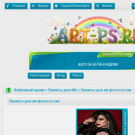
Главная
Форум
Уроки Photoshop'a
Файлы
Регистрация
Вход
Поиск
Файловый архив
»
Промты для ИИ
»
Промты для ии фотосессии
Промты для ии фотосессии