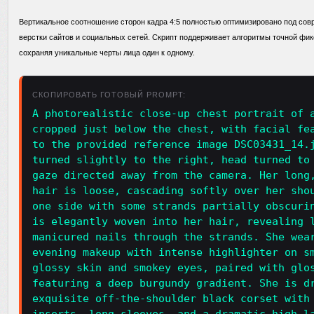
Вертикальное соотношение сторон кадра 4:5 полностью оптимизировано под со
верстки сайтов и социальных сетей. Скрипт поддерживает алгоритмы точной фи
сохраняя уникальные черты лица один к одному.
СКОПИРОВАТЬ ГОТОВЫЙ PROMPT:
A photorealistic close-up chest portrait of 
cropped just below the chest, with facial fe
to the provided reference image DSC03431_14.
turned slightly to the right, head turned to
gaze directed away from the camera. Her long
hair is loose, cascading softly over her sho
one side with some strands partially obscuri
is elegantly woven into her hair, revealing 
manicured nails through the strands. She wea
evening makeup with intense highlighter on s
glossy skin and smokey eyes, paired with glo
featuring a deep burgundy gradient. She is d
exquisite off-the-shoulder black corset with