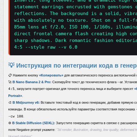
inserts, long sleeves, and a dramatic high l
statement earrings encrusted with gemstones 
reflections. The background is a solid, vibr
with absolutely no texture. Shot on a full-f
85mm lens at f/2.0, ISO 100, 1/160s, illumin
direct frontal camera flash creating high co
sharp shadows. Dark romantic fashion editori
4:5 --style raw --v 6.0
💡 Инструкция по интеграции кода в гене
📋 Нажмите кнопку
«Копировать»
для автоматического переноса англоязычной
🚀
В Nano Banana 2 & Pro:
Скопируйте текст до технического флага --ar. Устан
4:5
, загрузите портрет-оригинал для точного переноса лица и выберите пресет
«
Portrait»
.
🎨
В Midjourney v6:
Вставьте текстовый код в окно генерации, добавив прямую с
команды. В конце обязательно используйте параметры соответствия персонажа
-cw 100
.
⚙️
В Stable Diffusion (SDXL):
Запустите генерацию скрипта в связке с расшире
поле Negative prompt укажите:
"3d render, illustration, drawing, low quality, deformed
blurred clothing"
.