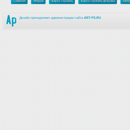
Главная
Форум
Карта страниц
Карта страниц форума
Вве
Дизайн принадлежит администрации сайта
ART-PS.RU