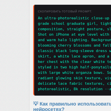
СКОПИРОВАТЬ ГОТОВЫЙ PROMPT:
An ultra-photorealistic close-up
grade school graduate girl, tigh
composition, straight posture, s
Shot on iPhone at eye level with
and warm halo lighting. Backgrou
blooming cherry blossoms and fal
classic black long-sleeve dress 
skirt, a white lace apron, and a
her chest with the clear white t
styled in two high half-ponytail
with large white organza bows. S
radiant glowing skin texture, vi
delicate lace fabric textures, c
photorealistic, 8k resolution --
💡 Как правильно использоват
нейросетях?