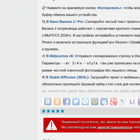
📋 Нажмите на оранжевую кнопку
«Копировать»
, чтобы мо
буфер обмена вашего устройства.
🚀
В Nano Banana 2 / Pro:
Скопируйте чистый текст промта (
Banana 2 потрясающе работает с портретами крупного плана
(«ВЫПУСК 2026»). В настройках интерфейса установите верт
Photo» и включите встроенную функциюFace Restore / Detail
и кружева.
🎨
В Midjourney v6:
Отправьте скопированную строчку в Dis
Параметры
--ar 3:4
и
--style raw
уже прописаны на к
режим честной пленочной фотографии без лишнего глянца.
⚙️
В Stable Diffusion (SDXL):
Загружайте промт в любимые р
обязательно пропишите базовый набор стоп-слов для исклю
art, smooth skin, plastic face, deformed hands, low quality, bad a
Уважаемый посетитель, вы зашли на наш портал
Мы рекомендуем вам
зарегистрироваться
либ