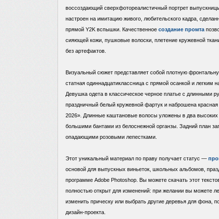
воссоздающий сверхфотореалистичный портрет выпускницы
настроен на имитацию живого, любительского кадра, сделан
прямой Y2K вспышки. Качественное
создание промта
позво
сияющей кожи, пушковые волоски, плетение кружевной ткани
без артефактов.
Визуальный сюжет представляет собой плотную фронтальну
статная одиннадцатиклассница с прямой осанкой и легким на
Девушка одета в классическое черное платье с длинными р
праздничный белый кружевной фартук и наброшена красная
2026». Длинные каштановые волосы уложены в два высоких
большими бантами из белоснежной органзы. Задний план за
опадающими розовыми лепестками.
Этот уникальный материал по праву получает статус —
про
основой для выпускных виньеток, школьных альбомов, праз
программе Adobe Photoshop. Вы можете скачать этот текст
полностью открыт для изменений: при желании вы можете лег
изменить прическу или выбрать другие деревья для фона, 
дизайн-проекта.