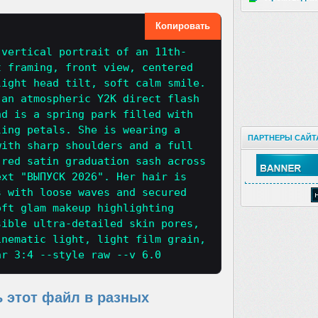
Копировать
 vertical portrait of an 11th-
t framing, front view, centered
light head tilt, soft calm smile.
 an atmospheric Y2K direct flash
nd is a spring park filled with
ling petals. She is wearing a
ПАРТНЕРЫ САЙТ
with sharp shoulders and a full
 red satin graduation sash across
ext "ВЫПУСК 2026". Her hair is
s with loose waves and secured
oft glam makeup highlighting
sible ultra-detailed skin pores,
inematic light, light film grain,
ar 3:4 --style raw --v 6.0
ь этот файл в разных