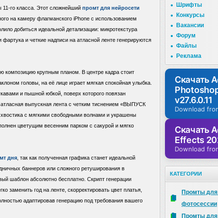
Шрифты
 11-го класса. Этот сложнейший
промт для нейросети
Конкурсы
ного на камеру флагманского iPhone с использованием
Вакансии
лило добиться идеальной детализации: микротекстура
Форум
 фартука и четкие надписи на атласной ленте генерируются
Файлы
Реклама
ю композицию крупным планом. В центре кадра стоит
Скачать 
клоном головы, на её лице играет мягкая спокойная улыбка.
Photosho
укавами и пышной юбкой, поверх которого повязан
v27.6.0.11
 атласная выпускная лента с четким тиснением «ВЫПУСК
Download fro
 хвостика с мягкими свободными волнами и украшены
полнен цветущим весенним парком с сакурой и мягко
Скачать A
Effects 20
Download fro
мт дня
, так как полученная графика станет идеальной
дничных баннеров или сложного ретуширования в
КАТЕГОРИИ
овый шаблон абсолютно бесплатно. Скрипт генерации
ко заменить год на ленте, скорректировать цвет платья,
Промты для
полностью адаптировав генерацию под требования вашего
фотосессии
Промты для