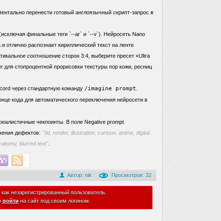
ментально перенести готовый англоязычный скрипт-запрос в
исключая финальные теги `--ar` и `--v`). Нейросеть Nano
 и отлично распознает кириллический текст на ленте
икальное соотношение сторон 3:4, выберите пресет «Ultra
er для стопроцентной прорисовки текстуры пор кожи, ресниц
cord через стандартную команду
/imagine prompt
.
онце кода для автоматического переключения нейросети в
еалистичные чекпоинты. В поле Negative prompt
чения дефектов:
"3d, render, illustration, cartoon, anime, digital
natomy, blurred text"
.
Автор:
nik
Просмотров: 32
 как незарегистрированный пользователь.
о
войти
на сайт под своим логином.