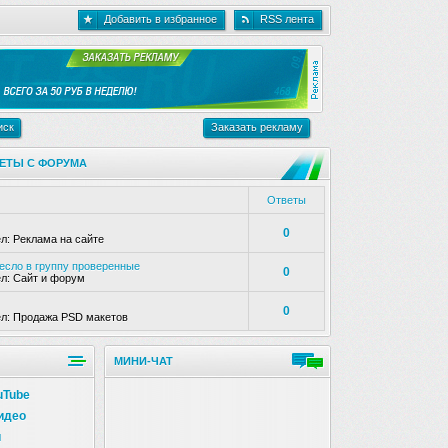
Добавить в избранное
RSS лента
иск
Заказать рекламу
ЕТЫ С ФОРУМА
Ответы
0
ел:
Реклама на сайте
несло в группу проверенные
0
ел:
Сайт и форум
0
ел:
Продажа PSD макетов
МИНИ-ЧАТ
uTube
идео
и