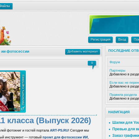
Файлы
Регистрация
Вход
По
ПОСЛЕДНИЕ ОТВ
 ии фотосессии
Добавить материал
Форум
0
Партнеры
Добавлено в разд
Если вас не пере
Добавлено в разд
Правила раздела
Добавлено в разд
НАВИГАЦИЯ
 класса (Выпуск 2026)
Шапки для Yo
Превью для в
лей фотокниг и гостей портала
ART-PS.RU
! Сегодня мы
Заказ график
ный инструмент — готовый
промт для фотосессии ИИ
,