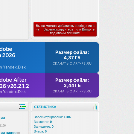
Вы не можете добавлять сообщения в
чат.
Зарегистрируйтесь
или
Войдите
под своим логином!
Adobe
Размер файла:
p 2026
4,37 ГБ
СКАЧАТЬ С ART-PS.RU
m Yandex.Disk
dobe After
Размер файла:
3,44 ГБ
26 v26.2.1.2
СКАЧАТЬ С ART-PS.RU
m Yandex.Disk
СТАТИСТИКА
Зарегистрировано:
1104
 ии
За месяц:
0
[196]
За неделю:
0
Вчера:
0
 ии видео
[0]