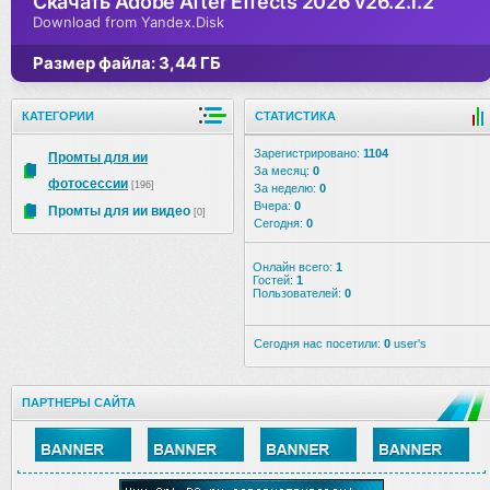
Скачать Adobe After Effects 2026 v26.2.1.2
Download from Yandex.Disk
Размер файла: 3,44 ГБ
КАТЕГОРИИ
СТАТИСТИКА
Зарегистрировано:
1104
Промты для ии
За месяц:
0
фотосессии
[196]
За неделю:
0
Вчера:
0
Промты для ии видео
[0]
Сегодня:
0
Онлайн всего:
1
Гостей:
1
Пользователей:
0
Сегодня нас посетили:
0
user's
ПАРТНЕРЫ САЙТА