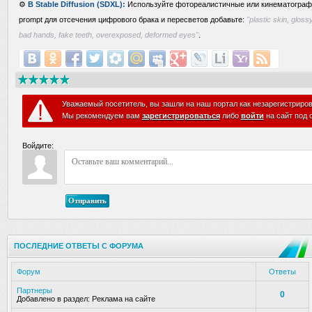
⚙️
В Stable Diffusion (SDXL):
Используйте фотореалистичные или кинематографи
prompt для отсечения цифрового брака и пересветов добавьте:
"plastic skin, glossy
bad hands, fake teeth, overexposed, deformed eyes"
.
Уважаемый посетитель, вы зашли на наш портал как незарегистриро
Мы рекомендуем вам
зарегистрироваться
либо
войти
на сайт под 
Войдите:
Отправить
ПОСЛЕДНИЕ ОТВЕТЫ С ФОРУМА
Форум
Ответы
Партнеры
0
Добавлено в раздел:
Реклама на сайте