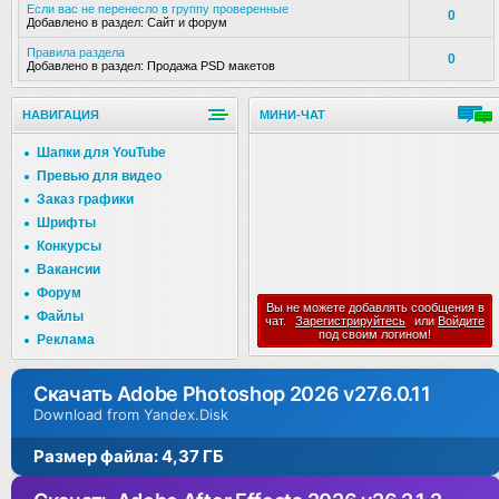
Если вас не перенесло в группу проверенные
0
Добавлено в раздел:
Сайт и форум
Правила раздела
0
Добавлено в раздел:
Продажа PSD макетов
НАВИГАЦИЯ
МИНИ-ЧАТ
Шапки для YouTube
Превью для видео
Заказ графики
Шрифты
Конкурсы
Вакансии
Форум
Вы не можете добавлять сообщения в
Файлы
чат.
Зарегистрируйтесь
или
Войдите
под своим логином!
Реклама
Скачать Adobe Photoshop 2026 v27.6.0.11
Download from Yandex.Disk
Размер файла: 4,37 ГБ