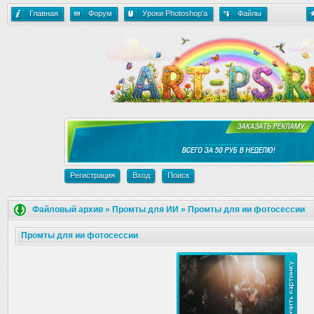
Главная
Форум
Уроки Photoshop'a
Файлы
Регистрация
Вход
Поиск
Файловый архив
»
Промты для ИИ
»
Промты для ии фотосессии
Промты для ии фотосессии