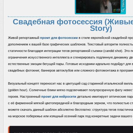
Свадебная фотосессия (Живые
Story)
Живой репортажный
промт для фотосессии
в стиле европейской свадебной про
дополнением к вашей базе графических шаблонов. Текстовый алгоритм полност
статичности благодаря интеграции тегов репортажной съемки (candid shot). Это
ограничения искусственного интеллекта и сгенерировать подлинную динамику д
естественные эмоции бегущей пары. Готовые исходники идеально подойдут для 
свадебных фотокниг, баннеров автоклубов или сложного фотомонтажа в програм
Визуальный концепт переносит нас в цветущий сад старинной итальянской виллы
(golden hour). Солнечные блики мягко подсвечивают полупрозрачную фату неве
героев. Настроенный
промт для нейросети
детально имитирует оптические пар
с её фирменной мягкой цветопередачей и благородным зерном, что полностью с
можете скачать данный шаблон абсолютно бесплатно: структура тегов пластична
на морское побережье или изящный осенний парк под конкретные задачи вашего 