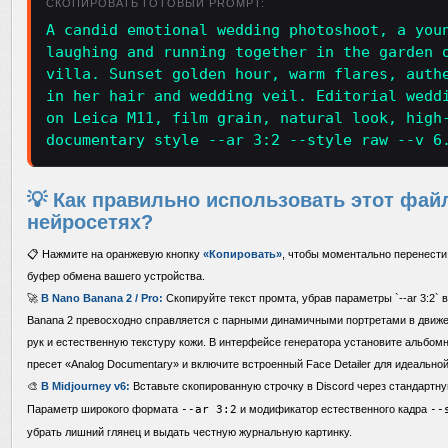
СКОПИРОВАТЬ ГОТОВЫЙ PROMPT:
A candid emotional wedding photoshoot, a you
laughing and running together in the garden 
villa. Sunset golden hour, warm flares, auth
in her hair and wedding veil. Editorial wedd
on Leica M11, film grain, natural look, high
documentary style --ar 3:2 --style raw --v 6
💡 Как правильно использовать этот фай
нейросетях?
📋 Нажмите на оранжевую кнопку
«Копировать»
, чтобы моментально перенести
буфер обмена вашего устройства.
🚀
В Nano Banana 2 / Pro:
Скопируйте текст промта, убрав параметры `--ar 3:2` 
Banana 2 превосходно справляется с парными динамичными портретами в движ
рук и естественную текстуру кожи. В интерфейсе генератора установите альбом
пресет «Analog Documentary» и включите встроенный Face Detailer для идеально
🎨
В Midjourney v6:
Вставьте скопированную строчку в Discord через стандартн
Параметр широкого формата
--ar 3:2
и модификатор естественного кадра
--
убрать лишний глянец и выдать честную журнальную картинку.