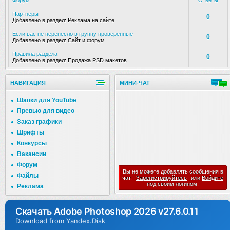
Форум
Ответы
Партнеры
0
Добавлено в раздел:
Реклама на сайте
Если вас не перенесло в группу проверенные
0
Добавлено в раздел:
Сайт и форум
Правила раздела
0
Добавлено в раздел:
Продажа PSD макетов
НАВИГАЦИЯ
МИНИ-ЧАТ
Шапки для YouTube
Превью для видео
Заказ графики
Шрифты
Конкурсы
Вакансии
Форум
Вы не можете добавлять сообщения в
Файлы
чат.
Зарегистрируйтесь
или
Войдите
под своим логином!
Реклама
Скачать Adobe Photoshop 2026 v27.6.0.11
Download from Yandex.Disk