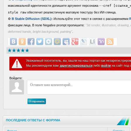
максимальной идентичности допишите аргумент персонажа
--cref [ссылка_
style raw
обеспечит реалистичную матовую текстуру без ИИ-глянца.
⚙️
В Stable Diffusion (SDXL):
Используйте этот текст в связке с расширениями
R
фиксации лица. В поле Negative prompt пропишите:
"3d render, illustration, drawing, 
deformed hands, bright background, painting"
.
Уважаемый посетитель, вы зашли на наш портал как незарегистриро
Мы рекомендуем вам
зарегистрироваться
либо
войти
на сайт под 
Войдите:
Отправить
ПОСЛЕДНИЕ ОТВЕТЫ С ФОРУМА