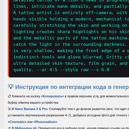
detailed tattoo of a lion's head in progress
lines, intricate mane details, and partially
A tattoo artist is entirely off-camera, with
hands visible holding a modern, mechanical t
carefully stretching the skin and working on
lighting creates sharp highlights on his ski
and the metallic parts of the tattoo machine
catch the light in the surrounding darkness.
is very shallow, making the front edge of a 
indistinct tools and glove blurred. Gritty c
ultra detailed skin texture, film grain, and
quality. --ar 4:5 --style raw --v 6.0
💡 Инструкция по интеграции кода в гене
📋 Кликните на кнопку
«Копировать»
в правом верхнем углу для моментального 
буфер обмена вашего устройства.
🚀
В Nano Banana 2 & Pro:
Скопируйте текст до флагов разметки (все, что идет п
установите вертикальное разрешение
4:5
, добавьте исходное фото для точного
«Cinematic»
или
«Photorealism»
.
🎨
В Midjourney v6:
Перенесите код в рабочее поле, указав прямую ссылку на ф