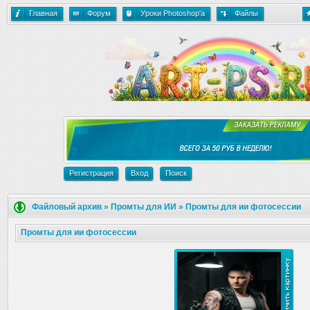
Главная
Форум
Уроки Photoshop'a
Файлы
Регистрация
Вход
Поиск
Файловый архив
»
Промты для ИИ
»
Промты для ии фотосессии
Промты для ии фотосессии