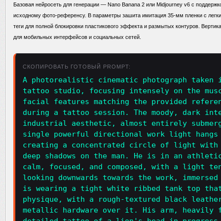
Базовая нейросеть для генерации — Nano Banana 2 или Midjourney v6 с поддержк
исходному фото-референсу. В параметры зашита имитация 35-мм пленки с легки
теги для полной блокировки пластикового эффекта и размытых контуров. Верти
для мобильных интерфейсов и социальных сетей.
СКОПИРОВАТЬ ГОТОВЫЙ PROMPT:
A photorealistic cinematic photograph taken 
tattoo studio, focusing intensely on the mus
facial features matching the provided refere
during a tattoo session. The moody, dark int
industrial aesthetic, almost entirely submer
single powerful directional work light hangs
creating a concentrated circle of light with
deep shadows on the man. He is in an athleti
calm, focused, and composed, with a light te
looking downwards towards the work, immersed
is wearing a tight white ribbed tank top tha
physique, with a rough-textured black leathe
metallic hardware over it. His arm, heavily 