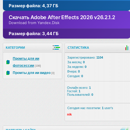
Размер файла: 4,37 ГБ
Скачать Adobe After Effects 2026 v26.2.1.2
Download from Yandex.Disk
Размер файла: 3,44 ГБ
КАТЕГОРИИ
СТАТИСТИКА
Зарегистрировано:
1104
Промты для ии
За месяц:
0
фотосессии
[196]
За неделю:
0
Вчера:
0
Промты для ии видео
[0]
Сегодня:
0
Онлайн всего:
1
Гостей:
1
Пользователей:
0
Сегодня нас посетили:
1
user's
nik