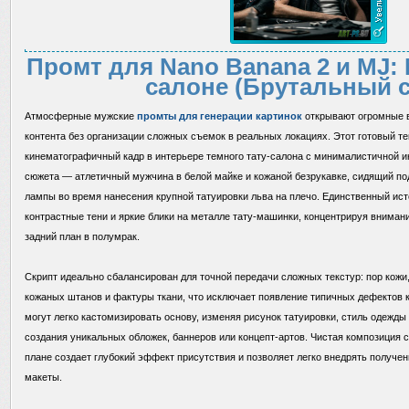
Промт для Nano Banana 2 и MJ: 
салоне (Брутальный 
Атмосферные мужские
промты для генерации картинок
открывают огромные в
контента без организации сложных съемок в реальных локациях. Этот готовый те
кинематографичный кадр в интерьере темного тату-салона с минималистичной и
сюжета — атлетичный мужчина в белой майке и кожаной безрукавке, сидящий п
лампы во время нанесения крупной татуировки льва на плечо. Единственный ист
контрастные тени и яркие блики на металле тату-машинки, концентрируя вниман
задний план в полумрак.
Скрипт идеально сбалансирован для точной передачи сложных текстур: пор кожи,
кожаных штанов и фактуры ткани, что исключает появление типичных дефектов
могут легко кастомизировать основу, изменяя рисунок татуировки, стиль одежды
создания уникальных обложек, баннеров или концепт-артов. Чистая композиция
плане создает глубокий эффект присутствия и позволяет легко внедрять получ
макеты.