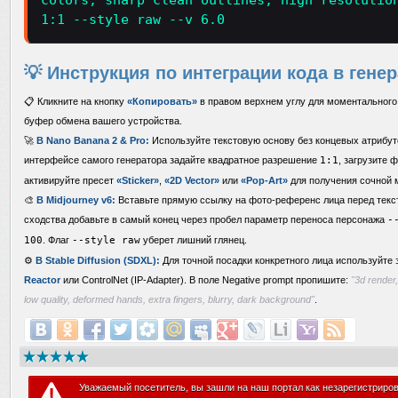
colors, sharp clean outlines, high resolutio
1:1 --style raw --v 6.0
💡 Инструкция по интеграции кода в гене
📋 Кликните на кнопку
«Копировать»
в правом верхнем углу для моментального 
буфер обмена вашего устройства.
🚀
В Nano Banana 2 & Pro:
Используйте текстовую основу без концевых атрибутов 
интерфейсе самого генератора задайте квадратное разрешение
1:1
, загрузите 
активируйте пресет
«Sticker»
,
«2D Vector»
или
«Pop-Art»
для получения сочной 
🎨
В Midjourney v6:
Вставьте прямую ссылку на фото-референс лица перед текс
сходства добавьте в самый конец через пробел параметр переноса персонажа
-
100
. Флаг
--style raw
уберет лишний глянец.
⚙️
В Stable Diffusion (SDXL):
Для точной посадки конкретного лица используйте 
Reactor
или ControlNet (IP-Adapter). В поле Negative prompt пропишите:
"3d render,
low quality, deformed hands, extra fingers, blurry, dark background"
.
Уважаемый посетитель, вы зашли на наш портал как незарегистриро