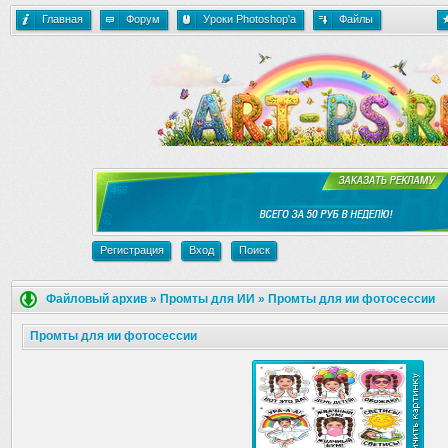
Главная
Форум
Уроки Photoshop'a
Файлы
Регистрация
Вход
Поиск
Файловый архив
»
Промты для ИИ
»
Промты для ии фотосессии
Промты для ии фотосессии