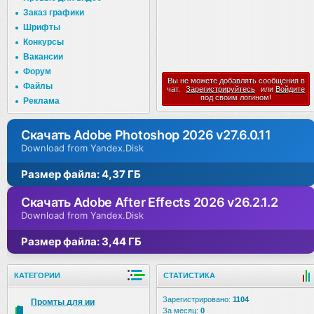
Заказ графики
Шрифты
Конкурсы
Вакансии
Форум
Вы не можете добавлять сообщения в
Файлы
чат.
Зарегистрируйтесь
или
Войдите
под своим логином!
Реклама
Скачать Adobe Photoshop 2026 v27.6.0.11
Download from Yandex.Disk
Размер файла: 4,37 ГБ
Скачать Adobe After Effects 2026 v26.2.1.2
Download from Yandex.Disk
Размер файла: 3,44 ГБ
КАТЕГОРИИ
СТАТИСТИКА
Зарегистрировано:
1104
Промты для ии
За месяц:
0