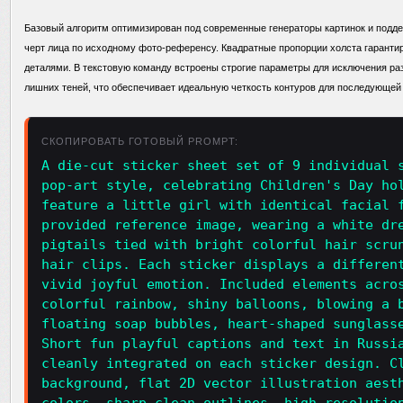
Базовый алгоритм оптимизирован под современные генераторы картинок и подд
черт лица по исходному фото-референсу. Квадратные пропорции холста гаранти
деталями. В текстовую команду встроены строгие параметры для исключения раз
лишних теней, что обеспечивает идеальную четкость контуров для последующей 
СКОПИРОВАТЬ ГОТОВЫЙ PROMPT:
A die-cut sticker sheet set of 9 individual 
pop-art style, celebrating Children's Day ho
feature a little girl with identical facial 
provided reference image, wearing a white dr
pigtails tied with bright colorful hair scru
hair clips. Each sticker displays a differen
vivid joyful emotion. Included elements acro
colorful rainbow, shiny balloons, blowing a 
floating soap bubbles, heart-shaped sunglass
Short fun playful captions and text in Russi
cleanly integrated on each sticker design. C
background, flat 2D vector illustration aest