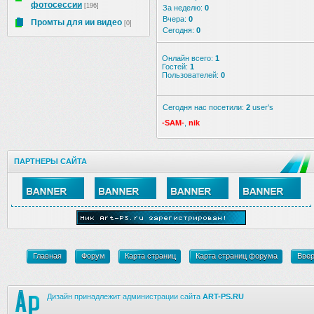
фотосессии
[196]
За неделю:
0
Вчера:
0
Промты для ии видео
[0]
Сегодня:
0
Онлайн всего:
1
Гостей:
1
Пользователей:
0
Сегодня нас посетили:
2
user's
-SAM-
,
nik
ПАРТНЕРЫ САЙТА
Главная
Форум
Карта страниц
Карта страниц форума
Вве
Дизайн принадлежит администрации сайта
ART-PS.RU