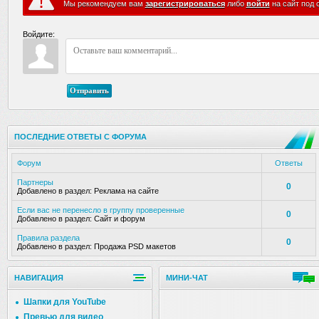
Мы рекомендуем вам
зарегистрироваться
либо
войти
на сайт под 
Войдите:
Отправить
ПОСЛЕДНИЕ ОТВЕТЫ С ФОРУМА
Форум
Ответы
Партнеры
0
Добавлено в раздел:
Реклама на сайте
Если вас не перенесло в группу проверенные
0
Добавлено в раздел:
Сайт и форум
Правила раздела
0
Добавлено в раздел:
Продажа PSD макетов
НАВИГАЦИЯ
МИНИ-ЧАТ
Шапки для YouTube
Превью для видео