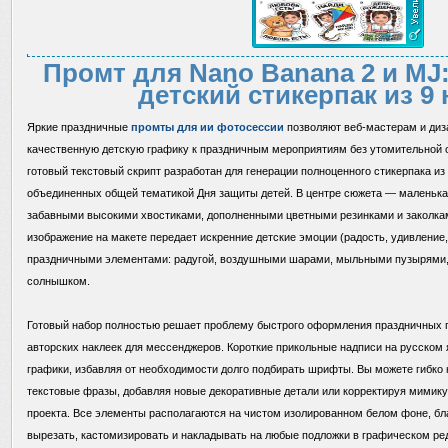
Промт для Nano Banana 2 и M
детский стикерпак из 9 
Яркие праздничные
промты для ии фотосессии
позволяют веб-мастерам и диз
качественную детскую графику к праздничным мероприятиям без утомительной о
готовый текстовый скрипт разработан для генерации полноценного стикерпака из
объединенных общей тематикой Дня защиты детей. В центре сюжета — маленькая
забавными высокими хвостиками, дополненными цветными резинками и заколка
изображение на макете передает искренние детские эмоции (радость, удивление
праздничными элементами: радугой, воздушными шарами, мыльными пузырями,
солнышком.
Готовый набор полностью решает проблему быстрого оформления праздничных п
авторских наклеек для мессенджеров. Короткие прикольные надписи на русском 
графики, избавляя от необходимости долго подбирать шрифты. Вы можете гибко 
текстовые фразы, добавляя новые декоративные детали или корректируя мимику
проекта. Все элементы располагаются на чистом изолированном белом фоне, бл
вырезать, кастомизировать и накладывать на любые подложки в графическом ред