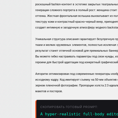
роскошный fashion-контент в эстетике закрытых театральных
генерации сложного портрета в полный рост: женщина стоит
оттенка. Жесткая фронтальная вспышка выхватывает из по
текстуру кожи и контрастный красно-черный веер, приподнят
создает интимную и загадочную атмосферу модного backsta
Уникальная структура описания гарантирует безупречную пр
ткани и мелких кружевных элементов, полностью исключая 
результат станет отличной основой для премиальных баннер
Вы можете гибко настраивать параметры под свои нужды, и
героини для быстрой адаптации под конкретный графический
Алгоритм оптимизирован под современные генераторы изоб
исходному кадру. Код имитирует съемку на 50-мм объектив
зерном пленочной фотографии. Пропорции холста 2:3 идеал
макетов и постеров.
СКОПИРОВАТЬ ГОТОВЫЙ PROMPT:
A hyper-realistic full-body edit