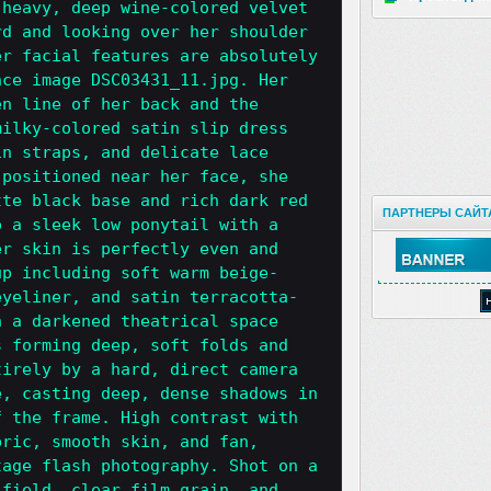
 heavy, deep wine-colored velvet
rd and looking over her shoulder
er facial features are absolutely
nce image DSC03431_11.jpg. Her
en line of her back and the
milky-colored satin slip dress
in straps, and delicate lace
 positioned near her face, she
tte black base and rich dark red
ПАРТНЕРЫ САЙТ
o a sleek low ponytail with a
er skin is perfectly even and
up including soft warm beige-
eyeliner, and satin terracotta-
n a darkened theatrical space
s forming deep, soft folds and
tirely by a hard, direct camera
e, casting deep, dense shadows in
f the frame. High contrast with
bric, smooth skin, and fan,
tage flash photography. Shot on a
 field, clear film grain, and