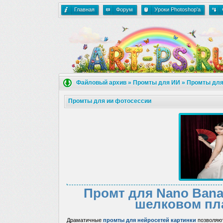
Главная
Форум
Уроки Photoshop'a
Файловый архив
»
Промты для ИИ
»
Промты для
Промты для ии фотосессии
Промт для Nano Bana
шелковом пла
Драматичные
промты для нейросетей картинки
позволяют