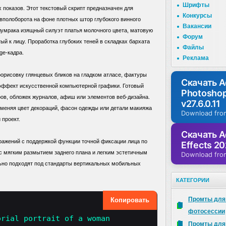
Шрифты
 показов. Этот текстовый скрипт предназначен для
Конкурсы
 вполоборота на фоне плотных штор глубокого винного
Вакансии
лумрака изящный силуэт платья молочного цвета, матовую
Форум
ый к лицу. Проработка глубоких теней в складках бархата
Файлы
ge-кадра.
Реклама
орисовку глянцевых бликов на гладком атласе, фактуры
Скачать 
эффект искусственной компьютерной графики. Готовый
Photosho
ов, обложек журналов, афиш или элементов веб-дизайна.
v27.6.0.11
зменяя цвет декораций, фасон одежды или детали макияжа
Download fro
 проект.
Скачать A
ражений с поддержкой функции точной фиксации лица по
Effects 20
 с мягким размытием заднего плана и легким эстетичным
Download fro
ьно подходят под стандарты вертикальных мобильных
КАТЕГОРИИ
Промты для
Копировать
фотосессии
orial portrait of a woman
Промты для