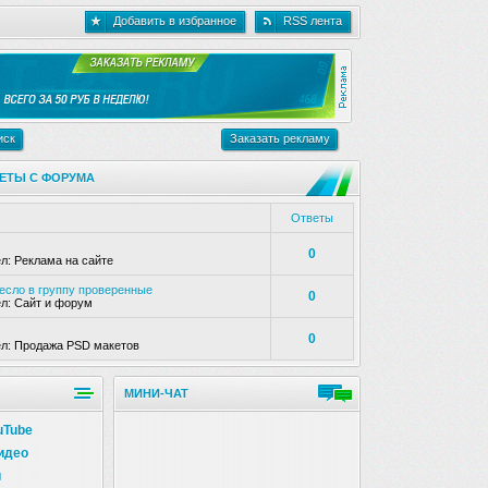
Добавить в избранное
RSS лента
иск
Заказать рекламу
ЕТЫ С ФОРУМА
Ответы
0
ел:
Реклама на сайте
несло в группу проверенные
0
ел:
Сайт и форум
0
ел:
Продажа PSD макетов
МИНИ-ЧАТ
uTube
идео
и