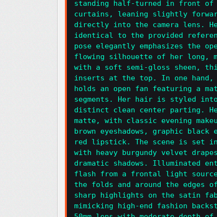
standing half-turned in front of
curtains, leaning slightly forwa
directly into the camera lens. H
identical to the provided refere
pose elegantly emphasizes the op
flowing silhouette of her long, 
with a soft semi-gloss sheen, th
inserts at the top. In one hand,
holds an open fan featuring a ma
segments. Her hair is styled int
distinct clean center parting. H
matte, with classic evening make
brown eyeshadows, graphic black 
red lipstick. The scene is set i
with heavy burgundy velvet drape
dramatic shadows. Illuminated en
flash from a frontal light sourc
the folds and around the edges o
sharp highlights on the satin fa
mimicking high-end fashion backs
50mm lens with moderate depth of