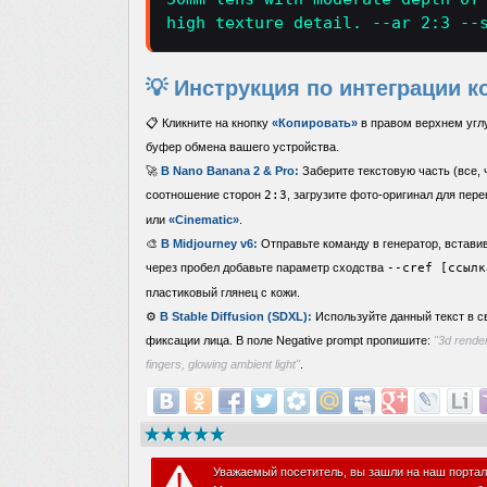
high texture detail. --ar 2:3 --
💡 Инструкция по интеграции к
📋 Кликните на кнопку
«Копировать»
в правом верхнем углу
буфер обмена вашего устройства.
🚀
В Nano Banana 2 & Pro:
Заберите текстовую часть (все, ч
соотношение сторон
2:3
, загрузите фото-оригинал для пер
или
«Cinematic»
.
🎨
В Midjourney v6:
Отправьте команду в генератор, встави
через пробел добавьте параметр сходства
--cref [ссылк
пластиковый глянец с кожи.
⚙️
В Stable Diffusion (SDXL):
Используйте данный текст в 
фиксации лица. В поле Negative prompt пропишите:
"3d render
fingers, glowing ambient light"
.
Уважаемый посетитель, вы зашли на наш портал