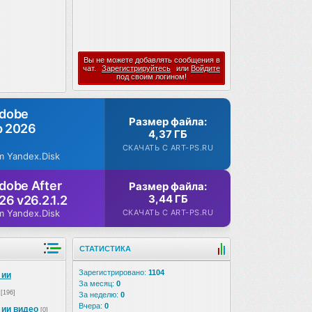
Вы не можете добавлять сообщения в
чат.
Зарегистрируйтесь
или
Войдите
под своим логином!
Adobe
Размер файла:
p 2026
4,37 ГБ
СКАЧАТЬ С ART-PS.RU
m Yandex.Disk
dobe After
Размер файла:
3,44 ГБ
26 v26.2.1.2
СКАЧАТЬ С ART-PS.RU
m Yandex.Disk
СТАТИСТИКА
Зарегистрировано:
1104
 ии
За месяц:
0
[196]
За неделю:
0
Вчера:
0
 ии видео
[0]