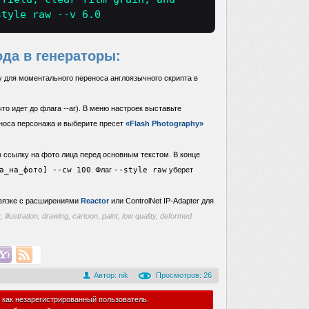
style raw --v 6.0
ода в генераторы:
 для моментального переноса англоязычного скрипта в
то идет до флага --ar). В меню настроек выставьте
еноса персонажа и выберите пресет
«Flash Photography»
в ссылку на фото лица перед основным текстом. В конце
а_на_фото] --cw 100
. Флаг
--style raw
уберет
связке с расширениями
Reactor
или ControlNet IP-Adapter для
, illustration, drawing, cartoon, paint, low quality, deformed
Автор:
nik
Просмотров: 26
 как незарегистрированный пользователь.