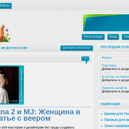
Файлы
Регистрация
Вход
По
ПОСЛЕДНИЕ ОТВ
 ии фотосессии
Добавить материал
Форум
0
Партнеры
Добавлено в разд
Если вас не пере
Добавлено в разд
Правила раздела
Добавлено в разд
НАВИГАЦИЯ
na 2 и MJ: Женщина в
Шапки для Yo
тье с веером
Превью для в
Заказ график
 веб-мастерам и дизайнерам без труда создавать