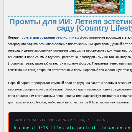
Промты для ИИ: Летняя эстетик
саду (Country Lifest
Летние
промты для создания реалистичных фото
позволяют воссоздавать жив
загородного отдыха без использования пластиковых ИИ-фильтров. Данный сет со
генерации детализированных портретов девушки в персиковом саду. Коды настр
объектива iPhone 24-мм с глубокой резкостью, благодаря чему не только модель
(тропинка, трава, деревья) остаются в полном фокусе. Параметры генерации пр
сглаживание кожи, сохраняя естественные поры, неровный тон и реальную тексту
Первый вариант предлагает крупный план по грудь на закате с золотым боковым 
персиков смотрит прямо в объектив. Второй скрипт переносит сцену за деревянн
пояс со сложным контрастным освещением типа dappled light (пятнистые тени ск
для тематических блогов, мобильной верстки сайтов 9:16 и рекламных макетов.
СКОПИРОВАТЬ ГОТОВЫЙ PROMPT (КАДР 1 - ЗАКАТ):
A candid 9:16 lifestyle portrait taken on an