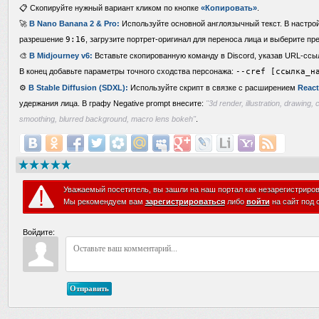
📋 Скопируйте нужный вариант кликом по кнопке
«Копировать»
.
🚀
В Nano Banana 2 & Pro:
Используйте основной англоязычный текст. В настро
разрешение
9:16
, загрузите портрет-оригинал для переноса лица и выберите пр
🎨
В Midjourney v6:
Вставьте скопированную команду в Discord, указав URL-ссы
В конец добавьте параметры точного сходства персонажа:
--cref [ссылка_н
⚙️
В Stable Diffusion (SDXL):
Используйте скрипт в связке с расширением
React
удержания лица. В графу Negative prompt внесите:
"3d render, illustration, drawing, 
smoothing, blurred background, macro lens bokeh"
.
Уважаемый посетитель, вы зашли на наш портал как незарегистриро
Мы рекомендуем вам
зарегистрироваться
либо
войти
на сайт под 
Войдите:
Отправить