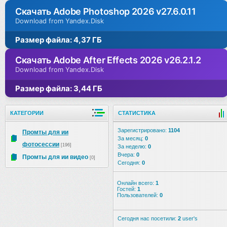
Скачать Adobe Photoshop 2026 v27.6.0.11
Download from Yandex.Disk
Размер файла: 4,37 ГБ
Скачать Adobe After Effects 2026 v26.2.1.2
Download from Yandex.Disk
Размер файла: 3,44 ГБ
КАТЕГОРИИ
СТАТИСТИКА
Зарегистрировано:
1104
Промты для ии
За месяц:
0
фотосессии
[196]
За неделю:
0
Вчера:
0
Промты для ии видео
[0]
Сегодня:
0
Онлайн всего:
1
Гостей:
1
Пользователей:
0
Сегодня нас посетили:
2
user's