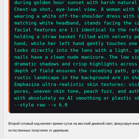
during golden hour sunset with harsh natural
Chest-up shot, eye-level view. A woman with 
wearing a white off-the-shoulder dress with 
matching white headband, stands facing the c
facial features are 1:1 identical to the ref
holding a straw basket filled with velvety p
hand, while her left hand gently touches one
looks directly into the lens with a light, g
nails have a clean nude manicure. The low si
dramatic shadows and crisp highlights across
depth of field ensures the receding path, gr
rustic landscape in the background are in sh
Emphasize ultra-realistic skin textures: vis
pores, uneven skin tone, peach fuzz, and aut
with absolutely no AI smoothing or plastic s
--style raw --v 6.0
Второй готовый код меняет время суток на жесткий дневной свет, фокусируя вн
естественных полутенях от деревьев.