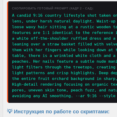
СКОПИРОВАТЬ ГОТОВЫЙ PROMPT (КАДР 2 - САД):
A candid 9:16 country lifestyle shot taken o
lens, under harsh natural daylight. Waist-up
loose wavy hair sitting at a rustic wooden t
features are 1:1 identical to the reference 
a white off-the-shoulder ruffled dress and a
leaning over a straw basket filled with velv
them with her fingers while looking down at 
table, there is a wrinkled white cloth and a
peaches. Her nails feature a subtle nude man
light filters through the treetops, creating
light patterns and crisp highlights. Deep de
the entire fruit orchard background in sharp
High-detail rendering focusing on organic te
pores, uneven skin tone, peach fuzz, and nat
avoiding any AI smoothing. --ar 9:16 --style
💡 Инструкция по работе со скриптами: