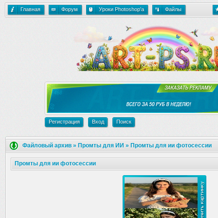
Главная
Форум
Уроки Photoshop'a
Файлы
Регистрация
Вход
Поиск
Файловый архив
»
Промты для ИИ
»
Промты для ии фотосессии
Промты для ии фотосессии