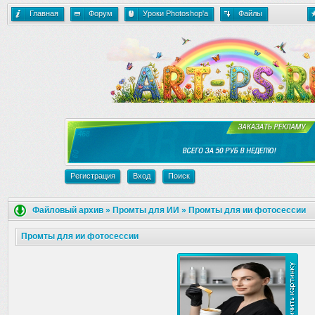
Главная
Форум
Уроки Photoshop'a
Файлы
Регистрация
Вход
Поиск
Файловый архив
»
Промты для ИИ
»
Промты для ии фотосессии
Промты для ии фотосессии