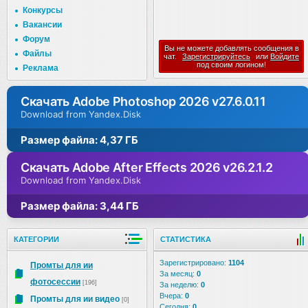
Конкурсы
Вакансии
Форум
Вы не можете добавлять сообщения в
Файлы
чат.
Зарегистрируйтесь
или
Войдите
под своим логином!
Реклама
Скачать Adobe Photoshop 2026 v27.6.0.11
Download from Yandex.Disk
Размер файла: 4,37 ГБ
Скачать Adobe After Effects 2026 v26.2.1.2
Download from Yandex.Disk
Размер файла: 3,44 ГБ
КАТЕГОРИИ
СТАТИСТИКА
Зарегистрировано:
1104
Промты для ии
За месяц:
0
фотосессии
[196]
За неделю:
0
Вчера:
0
Промты для ии видео
[0]
Сегодня:
0