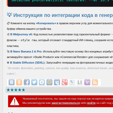
detailed photorealistic textures. --ar 16:9 
💡 Инструкция по интеграции кода в гене
📋 Кликните на кнопку
«Копировать»
в правом верхнем углу для моментального 
буфер обмена вашего устройства.
🎨
В Midjourney v6:
Код полностью укомплектован под горизонтальный формат
-
флагом
--style raw
, который отсекает стандартный ИИ-глянец, сохраняя есте
пластика.
🚀
В Nano Banana 2 & Pro:
Используйте текстовую основу без концевых атрибут
активируйте пресет «Studio Product» или «Commercial Render» для сохранения чё
⚙️
В Stable Diffusion (SDXL):
Запускайте генерацию на фотореалистичных моделя
"3d render, illustration, painting, cartoon, low quality, bad anatomy, deformed hands, e
colors"
.
Уважаемый посетитель, вы зашли на наш портал как незарегистриро
Мы рекомендуем вам
зарегистрироваться
либо
войти
на сайт под 