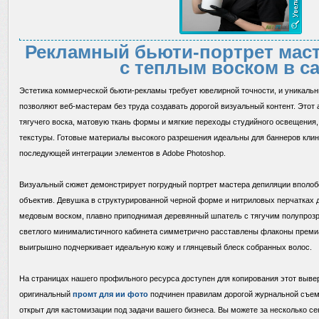
Рекламный бьюти-портрет мас
с теплым воском в с
Эстетика коммерческой бьюти-рекламы требует ювелирной точности, и уникаль
позволяют веб-мастерам без труда создавать дорогой визуальный контент. Этот
тягучего воска, матовую ткань формы и мягкие переходы студийного освещени
текстуры. Готовые материалы высокого разрешения идеальны для баннеров клини
последующей интеграции элементов в Adobe Photoshop.
Визуальный сюжет демонстрирует погрудный портрет мастера депиляции вполобо
объектив. Девушка в структурированной черной форме и нитриловых перчатках 
медовым воском, плавно приподнимая деревянный шпатель с тягучим полупроз
светлого минималистичного кабинета симметрично расставлены флаконы премиа
выигрышно подчеркивает идеальную кожу и глянцевый блеск собранных волос.
На страницах нашего профильного ресурса доступен для копирования этот выве
оригинальный
промт для ии фото
подчинен правилам дорогой журнальной съем
открыт для кастомизации под задачи вашего бизнеса. Вы можете за несколько с