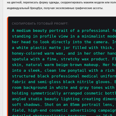
на цветной, переписать форму одежды, скорректировать макияж модели или пол
индивидуальный брендбук, получая эксклюзивные графические ассеты.
СКОПИРОВАТЬ ГОТОВЫЙ PROMPT:
A medium beauty portrait of a professional f
standing in profile view in a minimalist mod
her head to look directly into the camera. I
a white plastic matte jar filled with thick,
honey-colored warm wax, and in her other han
spatula with a fine, stretchy wax product. F
skin, natural warm beige-brown makeup. Her h
into a sleek, clean low ponytail with a rich
structured black professional medical unifor
fabric and semi-gloss black nitrile gloves. 
room background in white and gray tones with
holding symmetrically arranged cosmetic bott
angled studio beauty lighting creating dimen
soft shadows. Shot on an 85mm portrait lens,
field, high-end cosmetic advertising campaig