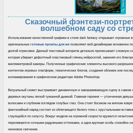
Сказочный фэнтези-портре
волшебном саду со стр
Использование качественной графики в стиле dark fantasy открывает огромные 
оригинальные
готовые промты для ии
позволяют веб-дизайнерам мгновенно по
долгой отрисовки. Данный текстовый алгоритм детально прописывает сложную си
которая убирает дефолтный пластиковый глянец нейросетей, заменяя его благоро
миллиметровой камеры. Полученные графические элементы высокого разрешени
контентом игровых платформ, тематических блогов, создания обложек или посл
коллажирования в графическом редакторе Adobe Photoshop.
Визуальный сюжет выстраивает динамичную и завораживающую сцену в самом се
деревья окутаны легкой туманной дымкой. Главная героиня — утонченная деву
волосами и глубоким взглядом голубых глаз. Она стоит босиком на мягком ковре 
фантазийный наряд состоит из облегающего белого топа с хрустальными вставк
струящейся по силуэту. Вокруг модели на огромной скорости кружатся гигантски
переливаются сочными радужными оттенками, а одна крупная особь спокойно сид
неоновое свечение.