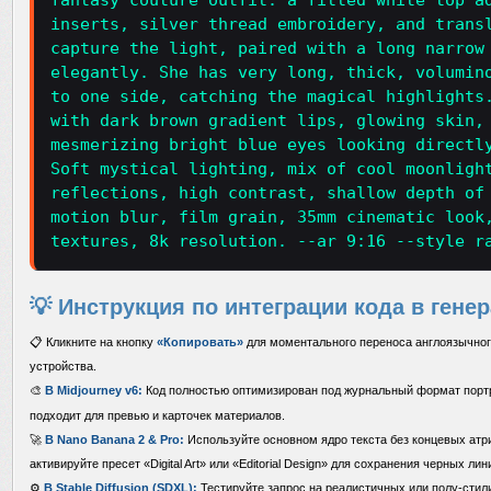
fantasy couture outfit: a fitted white top a
inserts, silver thread embroidery, and trans
capture the light, paired with a long narrow
elegantly. She has very long, thick, volumin
to one side, catching the magical highlights
with dark brown gradient lips, glowing skin,
mesmerizing bright blue eyes looking directl
Soft mystical lighting, mix of cool moonligh
reflections, high contrast, shallow depth of
motion blur, film grain, 35mm cinematic look
textures, 8k resolution. --ar 9:16 --style r
💡 Инструкция по интеграции кода в гене
📋 Кликните на кнопку
«Копировать»
для моментального переноса англоязычног
устройства.
🎨
В Midjourney v6:
Код полностью оптимизирован под журнальный формат пор
подходит для превью и карточек материалов.
🚀
В Nano Banana 2 & Pro:
Используйте основном ядро текста без концевых атр
активируйте пресет «Digital Art» или «Editorial Design» для сохранения черных ли
⚙️
В Stable Diffusion (SDXL):
Тестируйте запрос на реалистичных или полу-стили