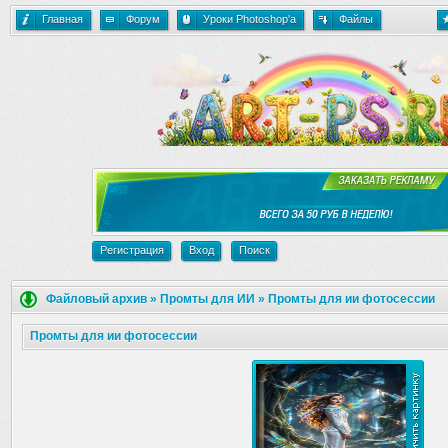
Главная
Форум
Уроки Photoshop'a
Файлы
Регистрация
Вход
Поиск
Файловый архив
»
Промты для ИИ
»
Промты для ии фотосессии
Промты для ии фотосессии