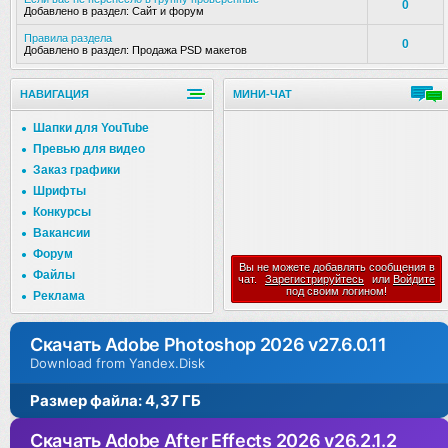
0
Добавлено в раздел:
Сайт и форум
Правила раздела
0
Добавлено в раздел:
Продажа PSD макетов
НАВИГАЦИЯ
МИНИ-ЧАТ
Шапки для YouTube
Превью для видео
Заказ графики
Шрифты
Конкурсы
Вакансии
Форум
Вы не можете добавлять сообщения в
Файлы
чат.
Зарегистрируйтесь
или
Войдите
под своим логином!
Реклама
Скачать Adobe Photoshop 2026 v27.6.0.11
Download from Yandex.Disk
Размер файла: 4,37 ГБ
Скачать Adobe After Effects 2026 v26.2.1.2