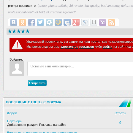
prompt пропишите:
"photo, photorealistic, 3d render, low quality, bad anatomy, defor
professional depth of field, blurred background"
.
Уважаемый посетитель, вы зашли на наш портал как незарегистриро
Мы рекомендуем вам
зарегистрироваться
либо
войти
на сайт под 
Войдите:
Отправить
ПОСЛЕДНИЕ ОТВЕТЫ С ФОРУМА
Форум
Ответы
Партнеры
0
Добавлено в раздел:
Реклама на сайте
Если вас не перенесло в группу проверенные