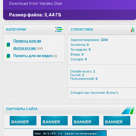
Download from Yandex.Disk
Размер файла: 3,44 ГБ
КАТЕГОРИИ
СТАТИСТИКА
Зарегистрировано:
1104
Промты для ии
За месяц:
0
фотосессии
[196]
За неделю:
0
Вчера:
0
Промты для ии видео
[0]
Сегодня:
0
Онлайн всего:
1
Гостей:
1
Пользователей:
0
Сегодня нас посетили:
0
user's
ПАРТНЕРЫ САЙТА