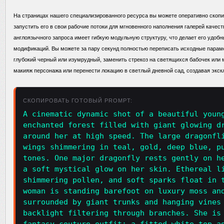
На страницах нашего специализированного ресурса вы можете оперативно скоп
запустить его в свои рабочие потоки для мгновенного наполнения галерей качес
англоязычного запроса имеет гибкую модульную структуру, что делает его удо
модификаций. Вы можете за пару секунд полностью переписать исходные параме
глубокий черный или изумрудный, заменить стрекоз на светящихся бабочек или 
макияж персонажа или перенести локацию в светлый дневной сад, создавая экс
СКОПИРОВАТЬ ГОТОВЫЙ PROMPT:
A cinematic dynamic shot of a beautiful youn
enchanted forest filled with giant glowing d
around her at high speed. The large dragonfl
wings shimmering in teal, gold, deep blue, p
tones. One major dragonfly rests gently on h
a soft mystical glow on her skin. Ethereal l
shimmering pollen, and soft sparks float in 
woman is standing barefoot on luxury moss an
surrounded by giant trunks and hanging vines
backlight filtering through branches. She is