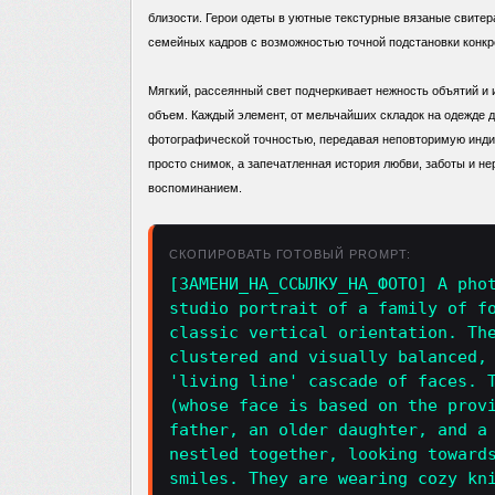
близости. Герои одеты в уютные текстурные вязаные свите
семейных кадров с возможностью точной подстановки конкр
Мягкий, рассеянный свет подчеркивает нежность объятий и 
объем. Каждый элемент, от мельчайших складок на одежде д
фотографической точностью, передавая неповторимую индив
просто снимок, а запечатленная история любви, заботы и н
воспоминанием.
СКОПИРОВАТЬ ГОТОВЫЙ PROMPT:
[ЗАМЕНИ_НА_ССЫЛКУ_НА_ФОТО] A pho
studio portrait of a family of f
classic vertical orientation. Th
clustered and visually balanced,
'living line' cascade of faces. 
(whose face is based on the prov
father, an older daughter, and a
nestled together, looking toward
smiles. They are wearing cozy kn