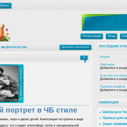
Файлы
Регистрация
Вход
По
ПОСЛЕДНИЕ ОТВ
 ии фотосессии
Добавить материал
Форум
0
Партнеры
Добавлено в разд
Если вас не пере
Добавлено в разд
Правила раздела
Добавлено в разд
НАВИГАЦИЯ
 портрет в ЧБ стиле
Шапки для Yo
Превью для в
мамы, папы и двоих детей. Композиция построена в виде
Заказ график
 другу, что создает атмосферу тепла и эмоциональной