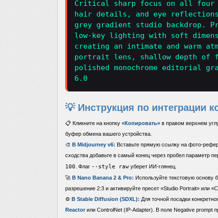
Critical sharp focus on all four
hair details, and eye reflection
grey gradient studio backdrop. P
low-key lighting with soft dimen
creating an intimate and warm at
portrait lens, shallow depth of 
polished monochrome editorial gr
6.0
💡 Инструкция по интеграции к
📋 Кликните на кнопку
«Копировать»
в правом верхнем углу
буфер обмена вашего устройства.
🎨
В Midjourney v6:
Вставьте прямую ссылку на фото-рефер
сходства добавьте в самый конец через пробел параметр п
100
. Флаг
--style raw
уберет ИИ-глянец.
🚀
В Nano Banana 2 & Pro:
Используйте текстовую основу б
разрешение 2:3 и активируйте пресет «Studio Portrait» или «
⚙️
В Stable Diffusion (SDXL):
Для точной посадки конкретног
Reactor
или ControlNet (IP-Adapter). В поле Negative prompt