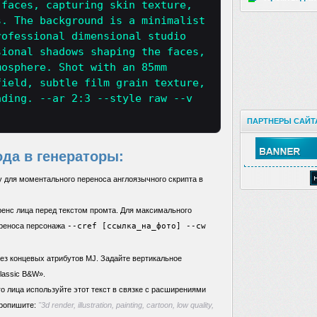
 faces, capturing skin texture,
s. The background is a minimalist
rofessional dimensional studio
sional shadows shaping the faces,
mosphere. Shot with an 85mm
field, subtle film grain texture,
ading. --ar 2:3 --style raw --v
ПАРТНЕРЫ САЙТ
ода в генераторы:
 для моментального переноса англоязычного скрипта в
енс лица перед текстом промта. Для максимального
ереноса персонажа
--cref [ссылка_на_фото] --cw
ез концевых атрибутов MJ. Задайте вертикальное
Classic B&W».
о лица используйте этот текст в связке с расширениями
 пропишите:
"3d render, illustration, painting, cartoon, low quality,