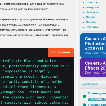
Шрифты
ра. Промт оптимизирован для создания реалистичных
Конкурсы
етных черт лица по вашему референсу.
Вакансии
Форум
искренность взглядов, придавая изображению глубину и
Файлы
о едва уловимых морщинок у глаз, проработан с
Реклама
идуальность каждого члена семьи. Этот портрет – не
еразрывной связи поколений, готовая стать драгоценным
Скачать 
Photosho
v27.6.0.11
Копировать
Download fro
torealistic black and white
Скачать A
our, professionally composed in a
Effects 20
e composition is tightly
Download fro
 creating a smooth, diagonal
The family consists of a mother
КАТЕГОРИИ
ided reference likeness), a
 younger son. Their heads are
Промты для
s the camera with warm, connected
фотосессии
it sweaters with subtle patterns.
Промты для