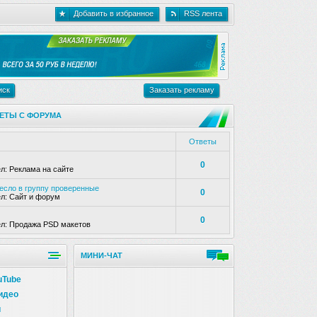
Добавить в избранное
RSS лента
иск
Заказать рекламу
ЕТЫ С ФОРУМА
Ответы
0
ел:
Реклама на сайте
несло в группу проверенные
0
ел:
Сайт и форум
0
ел:
Продажа PSD макетов
МИНИ-ЧАТ
uTube
идео
и