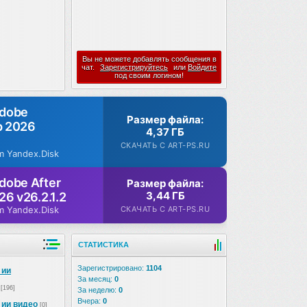
Вы не можете добавлять сообщения в
чат.
Зарегистрируйтесь
или
Войдите
под своим логином!
Adobe
Размер файла:
p 2026
4,37 ГБ
СКАЧАТЬ С ART-PS.RU
m Yandex.Disk
dobe After
Размер файла:
3,44 ГБ
26 v26.2.1.2
СКАЧАТЬ С ART-PS.RU
m Yandex.Disk
СТАТИСТИКА
Зарегистрировано:
1104
 ии
За месяц:
0
[196]
За неделю:
0
Вчера:
0
 ии видео
[0]