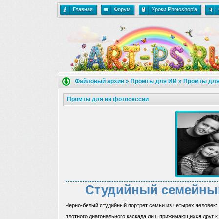
Главная
Форум
Уроки Photoshop'a
Файловый архив
»
Промты для ИИ
»
Промты для
Промты для ии фотосессии
Студийный семейный
Черно-белый студийный портрет семьи из четырех человек: 
плотного диагонального каскада лиц, прижимающихся друг к