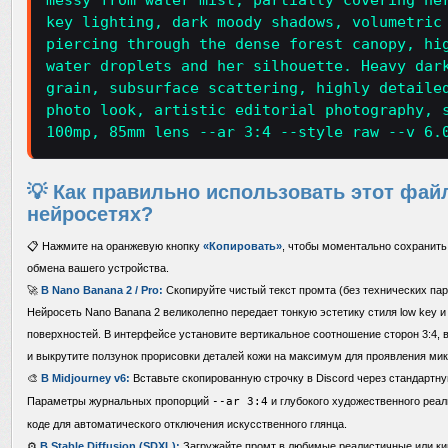
messy from water mist, partially covering he
key lighting, dark moody shadows, volumetric
piercing through the dense forest canopy, hi
water droplets and her silhouette. Heavy dar
grain, subsurface scattering, highly detaile
photo look, artistic editorial photography, 
100mp, 85mm lens --ar 3:4 --style raw --v 6.
💡 Как правильно использовать этот фай
нейросетях?
📋 Нажмите на оранжевую кнопку
«Копировать»
, чтобы моментально сохранить
обмена вашего устройства.
🚀
В Nano Banana 2 / Pro:
Скопируйте чистый текст промта (без технических парам
Нейросеть Nano Banana 2 великолепно передает тонкую эстетику стиля low key 
поверхностей. В интерфейсе установите вертикальное соотношение сторон 3:4, в
и выкрутите ползунок прорисовки деталей кожи на максимум для проявления ми
🎨
В Midjourney v6:
Вставьте скопированную строчку в Discord через стандартн
Параметры журнальных пропорций
--ar 3:4
и глубокого художественного реа
коде для автоматического отключения искусственного глянца.
⚙️
В Stable Diffusion (SDXL):
Загружайте промт в любимые реалистичные или ки