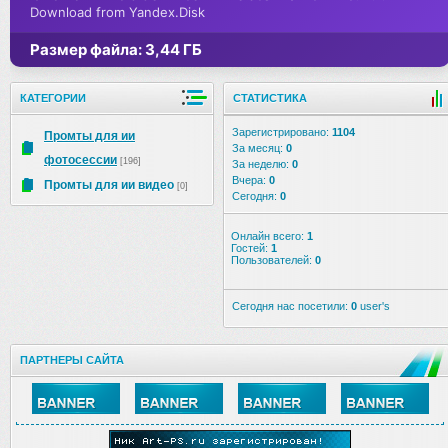
Download from Yandex.Disk
Размер файла: 3,44 ГБ
КАТЕГОРИИ
СТАТИСТИКА
Зарегистрировано:
1104
Промты для ии
За месяц:
0
фотосессии
[196]
За неделю:
0
Вчера:
0
Промты для ии видео
[0]
Сегодня:
0
Онлайн всего:
1
Гостей:
1
Пользователей:
0
Сегодня нас посетили:
0
user's
ПАРТНЕРЫ САЙТА