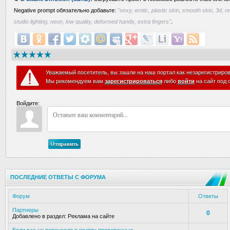
Negative prompt обязательно добавьте:
"sexy, erotic, plastic skin, smooth skin, 3d, r
studio lighting, neon, low quality, deformed hands, extra fingers"
.
Уважаемый посетитель, вы зашли на наш портал как незарегистриро
Мы рекомендуем вам
зарегистрироваться
либо
войти
на сайт под 
Войдите:
Отправить
ПОСЛЕДНИЕ ОТВЕТЫ С ФОРУМА
Форум
Ответы
Партнеры
0
Добавлено в раздел:
Реклама на сайте