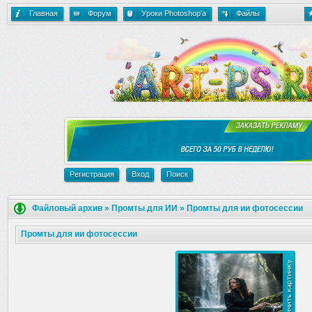
Главная
Форум
Уроки Photoshop'a
Файлы
Регистрация
Вход
Поиск
Файловый архив
»
Промты для ИИ
»
Промты для ии фотосессии
Промты для ии фотосессии