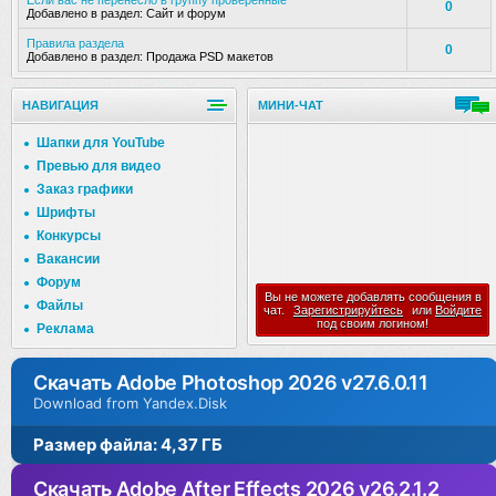
Если вас не перенесло в группу проверенные
0
Добавлено в раздел:
Сайт и форум
Правила раздела
0
Добавлено в раздел:
Продажа PSD макетов
НАВИГАЦИЯ
МИНИ-ЧАТ
Шапки для YouTube
Превью для видео
Заказ графики
Шрифты
Конкурсы
Вакансии
Форум
Вы не можете добавлять сообщения в
Файлы
чат.
Зарегистрируйтесь
или
Войдите
под своим логином!
Реклама
Скачать Adobe Photoshop 2026 v27.6.0.11
Download from Yandex.Disk
Размер файла: 4,37 ГБ
Скачать Adobe After Effects 2026 v26.2.1.2