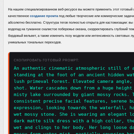
На нашем специализированном веб-ресурсе вы можете применить этот готовый 
качественное
создание промта
под любые творческие или коммерческие задачи
абсолютно бесплатно. Структура тегов полностью открыта для кастомизации: вы
водопад на туманное скалистое побережье океана, скорректировать глубокий те
бордовый вельвет, а также изменить позу модели или интенсивность световых 
уникальных тональных переходов.
СКОПИРОВАТЬ ГОТОВЫЙ PROMPT:
An authentic cinematic atmospheric still of 
standing at the foot of an ancient hidden wa
lush primeval forest. Elevated camera angle,
shot. Water cascades down from a huge height
misty lake surrounded by giant mossy rocks. 
consistent precise facial features, serene b
expression, looking towards the waterfall, h
wet mossy stone. She is wearing an elegant l
dark matte silk dress with a high collar, th
wet and clings to her body. Her long loose d