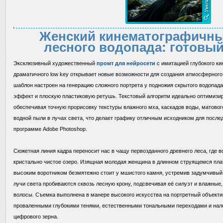
Женский кинематографичны
лесного водопада: готовый
Эксклюзивный художественный
промт для нейросети
с имитацией глубокого ки
драматичного low key открывает новые возможности для создания атмосферного
шаблон настроен на генерацию сложного портрета у подножия скрытого водопад
эффект и плоскую пластиковую ретушь. Текстовый алгоритм идеально оптимизи
обеспечивая точную прорисовку текстуры влажного мха, каскадов воды, матово
водной пыли в лучах света, что делает графику отличным исходником для посл
программе Adobe Photoshop.
Сюжетная линия кадра переносит нас в чащу первозданного древнего леса, где в
кристально чистое озеро. Изящная молодая женщина в длинном струящемся плат
высоким воротником безмятежно стоит у мшистого камня, устремив задумчивый 
лучи света пробиваются сквозь лесную крону, подсвечивая её силуэт и влажны
волосы. Съемка выполнена в манере высокого искусства на портретный объекти
проваленными глубокими тенями, естественными тональными переходами и нал
цифрового зерна.