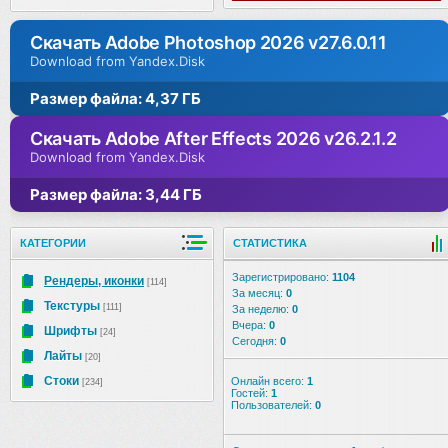
Скачать Adobe Photoshop 2026 v27.6.0.11
Download from Yandex.Disk
Размер файла: 4,37 ГБ
Скачать Adobe After Effects 2026 v26.2.1.2
Download from Yandex.Disk
Размер файла: 3,44 ГБ
КАТЕГОРИИ
СТАТИСТИКА
Зарегистрировано:
1104
Рендеры, иконки
[114]
За месяц:
0
Текстуры
[111]
За неделю:
0
Вчера:
0
Шрифты
[24]
Сегодня:
0
Лайты
[20]
Стоки
Онлайн всего:
1
[234]
Гостей:
1
Пользователей:
0