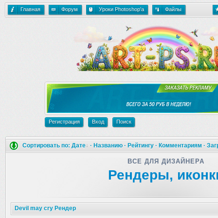
Главная
Форум
Уроки Photoshop'a
Файлы
Регистрация
Вход
Поиск
Сортировать по:
Дате
·
Названию
·
Рейтингу
·
Комментариям
·
Заг
ВСЕ ДЛЯ ДИЗАЙНЕРА
Рендеры, иконк
Devil may cry Рендер