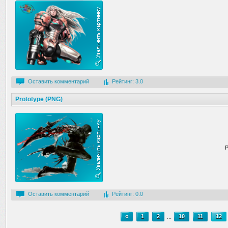
Оставить комментарий
Рейтинг: 3.0
Prototype (PNG)
P
Оставить комментарий
Рейтинг: 0.0
«
1
2
...
10
11
12