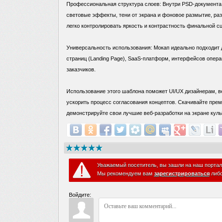
Профессиональная структура слоев: Внутри PSD-документа 
световые эффекты, тени от экрана и фоновое размытие, р
легко контролировать яркость и контрастность финальной с
Универсальность использования: Мокап идеально подходит 
страниц (Landing Page), SaaS-платформ, интерфейсов опера
заказчиков.
Использование этого шаблона поможет UI/UX дизайнерам, ве
ускорить процесс согласования концептов. Скачивайте пре
демонстрируйте свои лучшие веб-разработки на экране куль
Уважаемый посетитель, вы зашли на наш портал
Мы рекомендуем вам
зарегистрироваться
либ
Войдите: