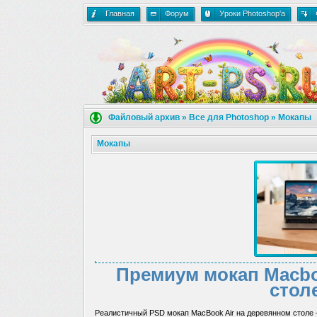
Главная
Форум
Уроки Photoshop'a
Файловый архив
»
Все для Photoshop
»
Мокапы
Мокапы
Премиум мокап Macbo
стол
Реалистичный PSD мокап MacBook Air на деревянном столе