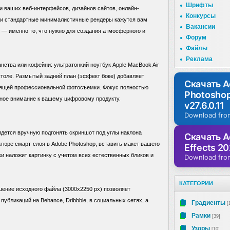
Шрифты
 ваших веб-интерфейсов, дизайнов сайтов, онлайн-
Конкурсы
сли стандартные минималистичные рендеры кажутся вам
Вакансии
 — именно то, что нужно для создания атмосферного и
Форум
Файлы
Реклама
нства или кофейни: ультратонкий ноутбук Apple MacBook Air
столе. Размытый задний план (эффект боке) добавляет
Скачать 
тоящей профессиональной фотосъемки. Фокус полностью
Photosho
ьное внимание к вашему цифровому продукту.
v27.6.0.11
Download fro
ридется вручную подгонять скриншот под углы наклона
Скачать A
атюре смарт-слоя в Adobe Photoshop, вставить макет вашего
Effects 20
и наложит картинку с учетом всех естественных бликов и
Download fro
КАТЕГОРИИ
ешение исходного файла (3000x2250 px) позволяет
публикаций на Behance, Dribbble, в социальных сетях, а
Градиенты
[
Рамки
[39]
Узоры
[10]