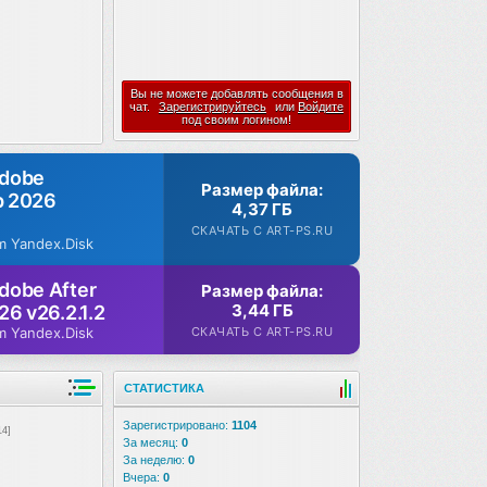
Вы не можете добавлять сообщения в
чат.
Зарегистрируйтесь
или
Войдите
под своим логином!
Adobe
Размер файла:
p 2026
4,37 ГБ
СКАЧАТЬ С ART-PS.RU
m Yandex.Disk
dobe After
Размер файла:
3,44 ГБ
26 v26.2.1.2
СКАЧАТЬ С ART-PS.RU
m Yandex.Disk
СТАТИСТИКА
Зарегистрировано:
1104
14]
За месяц:
0
За неделю:
0
Вчера:
0