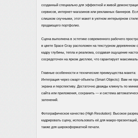
созданный специально для эффектной и живой демонстрации
сервисов, интернет-магазинов или рекламных баннеров. Е
слишком скучными, этот макет в уютном интерьерном стиле
продающего портфолио.
Сцена выполнена в эстетике современного рабочего простра
в цвете Space Gray расположен на текстурном деревянном 
кадру глубины, тепла и реализма, создавая ощущение нас
сосредоточен на ярком дисплее, что гарантирует максимал
Главные особенности и технические преимущества макета:
Интеграция через смарт-объекты (Smart Objects): Вам не п
экрана и перспективу. Достаточно дважды кликнуть по мини
сайта или приложения, сохранить — и система автоматическ
затенений.
Фотографическое качество (High Resolution): Высокое разр
кадрировать сцену, использовать её для макро-презентаций, 
также для широкоформатной печати.