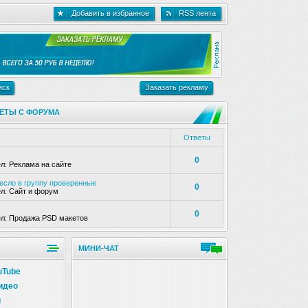
Добавить в избранное
RSS лента
иск
Заказать рекламу
ЕТЫ С ФОРУМА
Ответы
0
ел:
Реклама на сайте
несло в группу проверенные
0
ел:
Сайт и форум
0
ел:
Продажа PSD макетов
МИНИ-ЧАТ
uTube
идео
и