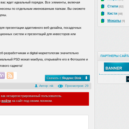
вас ждет идеальный порядок. Все элементы, включая
Стили
[62]
азнесены по отдельным именованным папкам. Вы сможете
Кисти
[48]
цены.
Мокапы
[5]
для презентации адаптивного веб-дизайна, посадочных
ционных систем и презентаций для инвесторов или
б-разработчикам и digital-маркетологам значительно
ПАРТНЕРЫ САЙТ
миальный PSD мокап макбука, открывайте его в Фотошопе и
тового гаджета!
Скачать с
Яндекс Disk
Автор:
nik
Просмотров: 29
 как незарегистрированный пользователь.
о
войти
на сайт под своим логином.