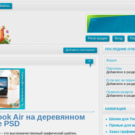
Файлы
Регистрация
Вход
По
ПОСЛЕДНИЕ ОТВ
Добавить материал
Форум
0
Партнеры
Добавлено в разд
Если вас не пере
Добавлено в разд
Правила раздела
Добавлено в разд
НАВИГАЦИЯ
ok Air на деревянном
Шапки для Yo
е PSD
Превью для в
Заказ график
 — это высококачественный графический шаблон,