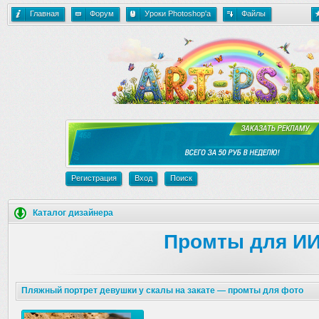
Главная
Форум
Уроки Photoshop'a
Файлы
Регистрация
Вход
Поиск
Каталог дизайнера
Промты для И
Пляжный портрет девушки у скалы на закате — промты для фото