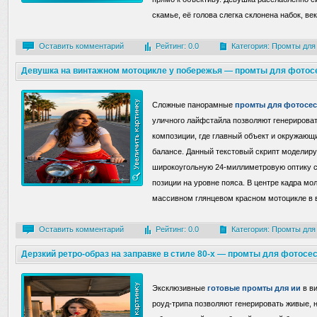
скамье, её голова слегка склонена набок, ве
Оставить комментарий
Рейтинг: 0.0
Категория:
Промты для
Девушка на винтажном мотоцикле у побережья — промты для фотос
Сложные панорамные
промты для фотосе
уличного лайфстайла позволяют генерирова
композиции, где главный объект и окружающ
балансе. Данный текстовый скрипт моделиру
широкоугольную 24-миллиметровую оптику 
позиции на уровне пояса. В центре кадра м
массивном глянцевом красном мотоцикле в 
Оставить комментарий
Рейтинг: 0.0
Категория:
Промты для
Дерзкий ретро-образ на заправке в стиле 80-х — промты для фотосе
Эксклюзивные
готовые промты для ии
в ви
роуд-трипа позволяют генерировать живые,