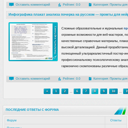
Оставить комментарий
Рейтинг: 0.0
Категория:
Промты для
Инфографика плакат анализа почерка на русском — промты для ней
Сложные образовательные и журнальные
пр
огромные возможности для веб-мастеров, по
качественные справочные материалы, плака
высокой детализацией. Данный проработанн
полноценный ультрареалистичный постер-и
профессиональному психологическому анализ
гармонично скомпонованы различные образцы
Оставить комментарий
Рейтинг: 0.0
Категория:
Промты для
«
1
2
...
6
7
8
9
10
...
1
ПОСЛЕДНИЕ ОТВЕТЫ С ФОРУМА
Форум
Ответы