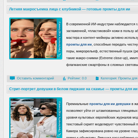
Летняя макросъемка лица с клубникой — готовые промты для ии
В современной ИИ-индустрии наблюдается гл
заглаженной, «пластиковой» кожи в пользу 
мастера и контент-мейкеры активно испол
промты для ии
, способные передать честн
поры, микрорельеф, естественный пушок (pe
такие макро-снимки (Extreme close-up), им
флагманские смартфоны в сложных светов
Оставить комментарий
Рейтинг: 0.0
Категория:
Промты для
Стрит-портрет девушки в белом пиджаке на скамье — промты для ии
Премиальные
промты для ии девушки
в жа
позволяют уйти от штампованных глянцевых 
уровня культовых европейских журналов мод
текстовый скрипт моделирует чувственный п
Камера зафиксирована ровно на уровне глаз
прямо к объективу. Девушка расслабленно с