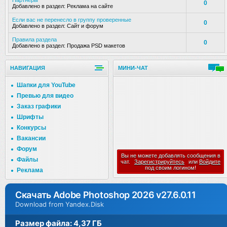
Партнеры
0
Добавлено в раздел:
Реклама на сайте
Если вас не перенесло в группу проверенные
0
Добавлено в раздел:
Сайт и форум
Правила раздела
0
Добавлено в раздел:
Продажа PSD макетов
НАВИГАЦИЯ
МИНИ-ЧАТ
Шапки для YouTube
Превью для видео
Заказ графики
Шрифты
Конкурсы
Вакансии
Форум
Вы не можете добавлять сообщения в
Файлы
чат.
Зарегистрируйтесь
или
Войдите
под своим логином!
Реклама
Скачать Adobe Photoshop 2026 v27.6.0.11
Download from Yandex.Disk
Размер файла: 4,37 ГБ