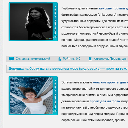
Глубокие и драматичные
женские промты д
фотографии кьяроскуро (chiaroscuro) позво
художественные портреты, где главным инс
становится бескомпромиссная игра света и 
моделирует контрастный черно-белый сним
по пояс. Модель расположена в правой части
полностью свободной и погруженной в глубо
Оставить комментарий
Рейтинг: 0.0
Категория:
Промты для
Девушка на борту яхты в вечернем море (вид сверху) — промты текс
Эстетичные и живые
женские промты для 
кадров позволяют уйти от глянцевого соверш
эмоциональные снимки с сильным эффектом
детализированный
промт для ии фото
моде
по талию, снятый с необычного ракурса стр
перпендикулярно над лицом модели. Героин
борта роскошной яхты или корабля, грацио
...