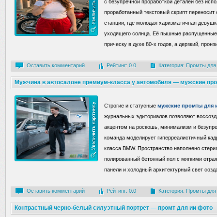
с безупречной проработкой деталей без исп
проработанный текстовый скрипт переносит 
станции, где молодая харизматичная девушк
уходящего солнца. Её пышные распущенные
прическу в духе 80-х годов, а дерзкий, прон
Оставить комментарий
Рейтинг: 0.0
Категория:
Промты для
Мужчина в автосалоне премиум-класса у автомобиля — мужские пр
Строгие и статусные
мужские промты для 
журнальных эдиториалов позволяют воссозд
акцентом на роскошь, минимализм и безупре
команда моделирует гиперреалистичный кад
класса BMW. Пространство наполнено стерильн
полированный бетонный пол с мягкими отр
панели и холодный архитектурный свет соз
Оставить комментарий
Рейтинг: 0.0
Категория:
Промты для
Контрастный черно-белый силуэтный портрет — промт для ии фото