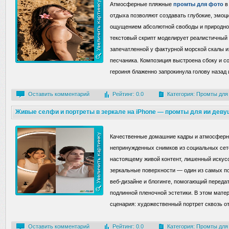
Атмосферные пляжные
промты для фото
в
отдыха позволяют создавать глубокие, эмо
ощущением абсолютной свободы и природно
текстовый скрипт моделирует реалистичный
запечатленной у фактурной морской скалы и
песчаника. Композиция выстроена сбоку и со
героиня блаженно запрокинула голову назад и
Оставить комментарий
Рейтинг: 0.0
Категория:
Промты для
Живые селфи и портреты в зеркале на iPhone — промты для ии деву
Качественные домашние кадры и атмосфер
непринужденных снимков из социальных сете
настоящему живой контент, лишенный искус
зеркальные поверхности — один из самых 
веб-дизайне и блогинге, помогающий переда
подлинной пленочной эстетики. В этом мате
сценария: художественный портрет сквозь о
Оставить комментарий
Рейтинг: 0.0
Категория:
Промты для