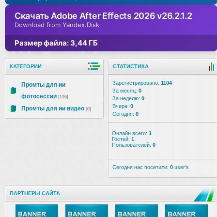
Скачать Adobe After Effects 2026 v26.2.1.2
Download from Yandex.Disk
Размер файла: 3,44 ГБ
КАТЕГОРИИ
СТАТИСТИКА
Зарегистрировано:
1104
Промты для ии
За месяц:
0
фотосессии
[196]
За неделю:
0
Вчера:
0
Промты для ии видео
[0]
Сегодня:
0
Онлайн всего:
1
Гостей:
1
Пользователей:
0
Сегодня нас посетили:
0
user's
ПАРТНЕРЫ САЙТА