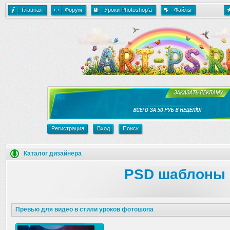
Главная
Форум
Уроки Photoshop'a
Файлы
Регистрация
Вход
Поиск
Каталог дизайнера
PSD шаблоны
Превью для видео в стили уроков фотошопа