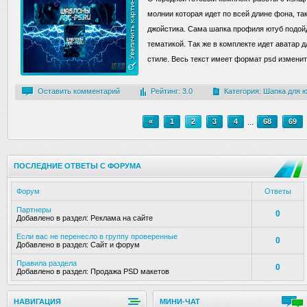
молнии которая идет по всей длине фона, та
джойстика. Сама шапка профиля ютуб подой
тематикой. Так же в комплекте идет аватар 
стиле. Весь текст имеет формат psd изменить
Оставить комментарий
Рейтинг: 3.0
Категория:
Шапка для 
«
1
2
3
4
...
68
69
ПОСЛЕДНИЕ ОТВЕТЫ С ФОРУМА
Форум
Ответы
Партнеры
0
Добавлено в раздел:
Реклама на сайте
Если вас не перенесло в группу проверенные
0
Добавлено в раздел:
Сайт и форум
Правила раздела
0
Добавлено в раздел:
Продажа PSD макетов
НАВИГАЦИЯ
МИНИ-ЧАТ