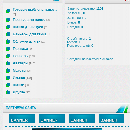
Зарегистрировано:
1104
Готовые шаблоны канала
За месяц:
0
[6]
За неделю:
0
Превью для видео
[30]
Вчера:
0
Шапка для ютуба
Сегодня:
0
[11]
Баннеры для твича
[1]
Онлайн всего:
1
Обложка для вк
[11]
Гостей:
1
Пользователей:
0
Подписи
[95]
Баннеры
[128]
Сегодня нас посетили:
0
user's
Аватары
[146]
Макеты
[25]
Иконки
[136]
Шапки
[58]
Другие
[37]
ПАРТНЕРЫ САЙТА