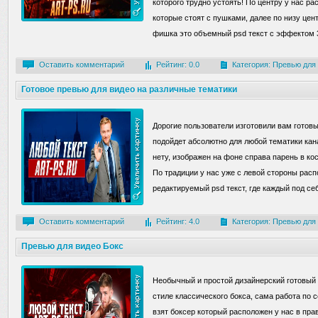
которого трудно устоять! По центру у нас ра
которые стоят с пушками, далее по низу цен
фишка это объемный psd текст с эффектом 
Оставить комментарий
Рейтинг: 0.0
Категория:
Превью для
Готовое превью для видео на различные тематики
Дорогие пользователи изготовили вам готов
подойдет абсолютно для любой тематики кана
нету, изображен на фоне справа парень в ко
По традиции у нас уже с левой стороны рас
редактируемый psd текст, где каждый под себ
Оставить комментарий
Рейтинг: 4.0
Категория:
Превью для
Превью для видео Бокс
Необычный и простой дизайнерский готовый
стиле классического бокса, сама работа по с
взят боксер который расположен у нас в пра