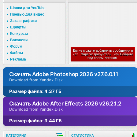
Шапки для YouTube
Превью для видео
Заказ графики
Шрифты
Конкурсы
Вакансии
Форум
Вы не можете добавлять сообщения в
Файлы
чат.
Зарегистрируйтесь
или
Войдите
под своим логином!
Реклама
Скачать Adobe Photoshop 2026 v27.6.0.11
Download from Yandex.Disk
Размер файла: 4,37 ГБ
Скачать Adobe After Effects 2026 v26.2.1.2
Download from Yandex.Disk
Размер файла: 3,44 ГБ
КАТЕГОРИИ
СТАТИСТИКА