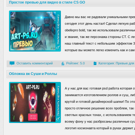
Простое превью для видео в стиле CS GO
Давно мы вас не радовали уникальными пре
сегодня этот день настал! Сделал легкую р
obelixpro bold, так же использовали различн
и звание, так же персонажа стороны CT. С ле
наш главный текст с небольшим эффектом 3
которые вы можете легко изменить как и сам 
Оставить комментарий
Рейтинг: 5.0
Категория:
Превью для
Обложка вк Суши и Роллы
А у нас для вас готовая psd работа которая 
занимается изготовлением роллов и суш, либо
крутой и готовой дизайнерской шапки! По эт
просто отличное решение всех проблем, так 
светлых красных тонах, с использованием те
всему фону у нас разбросаны различные суш
логотип космонавта который в руках держит 