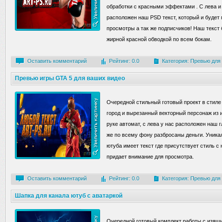
обработки с красными эффектами . С лева и
расположен наш PSD текст, который и будет
просмотры а так же подписчиков! Наш текст 
жирной красной обводкой по всем бокам.
Оставить комментарий
Рейтинг: 0.0
Категория:
Превью для
Превью игры GTA 5 для ваших видео
Очередной стильный готовый проект в стиле
город и вырезанный векторный персонаж из 
руке автомат, с лева у нас расположен наш г
же по всему фону разбросаны деньги. Уник
ютуба имеет текст где присутствует стиль 
придает внимание для просмотра.
Оставить комментарий
Рейтинг: 0.0
Категория:
Превью для
Шапка для канала ютуб с аватаркой
Очередной готовый комплект работы с изящн