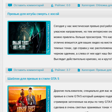
Оставить комментарий
Рейтинг: 0.0
Категория:
Обложка для
Превью для ютуба смерть с косой
Сегодня у нас мистическая превью psd рабо
ужасном направление, но тем интереснее она
можно привлечь больше просмотров. Что ка
отлично впишется для ваших видео на мисти
темных тонах, где справа у нас расположена
черном одеянии, а слева от нее идет наш бе
Выглядит действительно крипово, но и круто!
Оставить комментарий
Рейтинг: 3.7
Категория:
Превью для
Шаблон для превью в стиле GTA 5
Дорогие пользователи, специально для вас 
превью в стиле GTA 5 который шикарно подо
стримеров заточенные на игры по типу GTA 
сделана в очень светлых оранжевых тонах ч