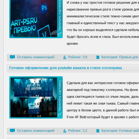
И снова у нас простое готовое решение для
нарисованное превью psd в стиле уроков дл
минималистическом стиле темно-синим цвет
главный и единственный текст у нас аккурат
что бы он хорошо выделялся сделали небол
будет бросать всем в глаза. Был использова
архиве.
Оставить комментарий
Рейтинг: 3.8
Категория:
Превью для
Готовое оформление для youtube канала в стиле хэллоуина
Сделали для вас интересное готовое оформл
аватаркой под тематику хэллоуина. На фоне 
одна светящиеся тыква со злым лицом, даль
ней лежит такая же злая тыква. Самый главн
центру в белом цвете, в данной работе был
Free 4F Bold который будет в архиве с работ
Оставить комментарий
Рейтинг: 3.2
Категория:
Готовые ша