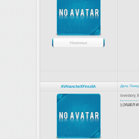
Удаленные
Дата: Понед
AVAlancheXFirezilA
lovestory
[c]
УШЕЛ И