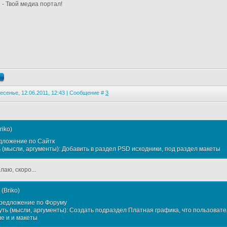
 - Твой медиа портал!
есенье, 12.06.2011, 12:43 | Сообщение #
3
riko
)
дложение по Сайтк
ь (мысли, аргументы): Добавить в раздел PSD исходники, под раздел макеты
аю, скоро...
(
Briko
)
Предложение по Форуму
Суть (мысли, аргументы): Создать подраздел Платная графика, что пользовате
ле и и макеты