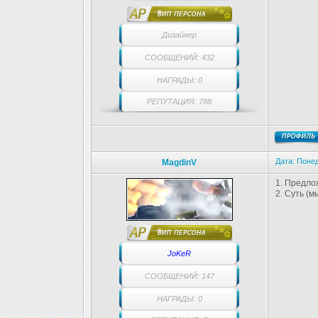
Дизайнер
СООБЩЕНИЙ: 432
НАГРАДЫ: 0
РЕПУТАЦИЯ: 788
Дата: Понед
MagdinV
1. Предло
2. Суть (
JoKeR
СООБЩЕНИЙ: 147
НАГРАДЫ: 0