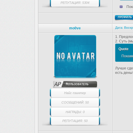
РЕПУТАЦИЯ: 5304
Пока
Дата: Воскр
mo0ve
1. Предло
2. Суть (м
Quote
Покаме
Лучше сде
есть деньг
Найс пэинтер
СООБЩЕНИЙ: 50
НАГРАДЫ: 0
РЕПУТАЦИЯ: 50