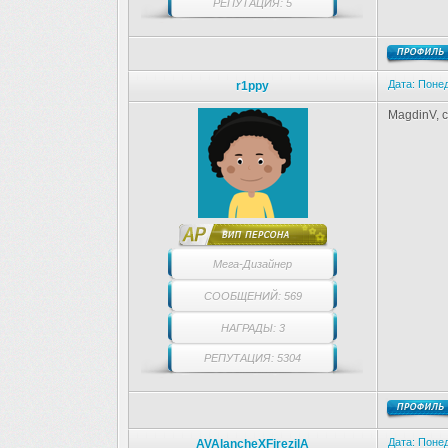
РЕПУТАЦИЯ: 5
Дата: Понед
r1ppy
MagdinV, 
Мега-Дизайнер
СООБЩЕНИЙ: 569
НАГРАДЫ: 3
РЕПУТАЦИЯ: 5304
Дата: Понед
AVAlancheXFirezilA