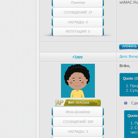
wiiMAC.Ru
Пэинтер
СООБЩЕНИЙ: 37
НАГРАДЫ: 0
РЕПУТАЦИЯ: 0
Дата: Воскр
r1ppy
Briko,
Quote
(
B
1. Пре
2. Сут
Сдел
Мега-Дизайнер
Quote
СООБЩЕНИЙ: 569
1. 
2. 
НАГРАДЫ: 3
чис