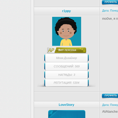
Дата: Понед
r1ppy
mo0ve, я 
Мега-Дизайнер
СООБЩЕНИЙ: 569
НАГРАДЫ: 3
РЕПУТАЦИЯ: 5304
LoveStory
Дата: Понед
AVAlancheX