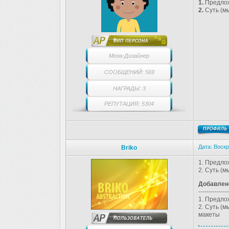
1.
Предлож
2.
Суть (мы
Мега-Дизайнер
СООБЩЕНИЙ: 569
НАГРАДЫ: 3
РЕПУТАЦИЯ: 5304
Дата: Воскр
Briko
1. Предло
2. Суть (
Добавлен
---------------
1. Предло
2. Суть (
макеты