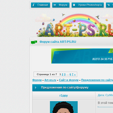
Главная
Форум
Уроки Photoshop'a
Форум сайта ART-PS.RU
Страница
1
из
7
1
2
3
…
6
7
»
Форум
Art-ps.ru
Сайт и форум
Предложения по сайт
»
»
»
Предложения по сайту/форуму
Дата: Суббо
r1ppy
В этой те