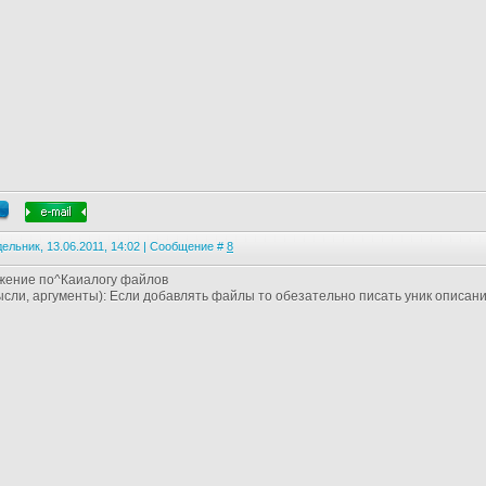
ельник, 13.06.2011, 14:02 | Сообщение #
8
жение по^Каиалогу файлов
мысли, аргументы): Если добавлять файлы то обезательно писать уник описан