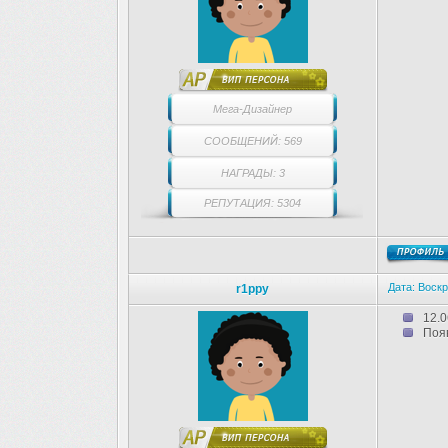
Мега-Дизайнер
СООБЩЕНИЙ: 569
НАГРАДЫ: 3
РЕПУТАЦИЯ: 5304
Дата: Воскр
r1ppy
12.0
Появ