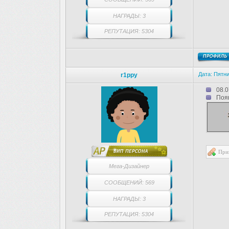
НАГРАДЫ: 3
РЕПУТАЦИЯ: 5304
Дата: Пятни
r1ppy
08.0
Поя
При
Мега-Дизайнер
СООБЩЕНИЙ: 569
НАГРАДЫ: 3
РЕПУТАЦИЯ: 5304