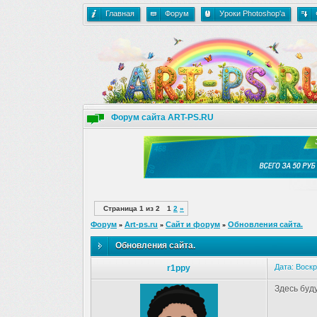
Главная
Форум
Уроки Photoshop'a
Форум сайта ART-PS.RU
Страница
1
из
2
1
2
»
Форум
Art-ps.ru
Сайт и форум
Обновления сайта.
»
»
»
Обновления сайта.
Дата: Воскр
r1ppy
Здесь буд