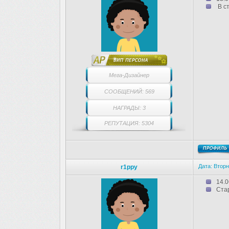
В ст
Мега-Дизайнер
СООБЩЕНИЙ: 569
НАГРАДЫ: 3
РЕПУТАЦИЯ: 5304
Дата: Вторн
r1ppy
14.0
Ста