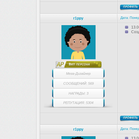
Дата: Понед
r1ppy
13.0
Соз
Мега-Дизайнер
СООБЩЕНИЙ: 569
НАГРАДЫ: 3
РЕПУТАЦИЯ: 5304
Дата: Понед
r1ppy
13.0