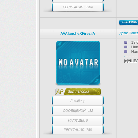
РЕПУТАЦИЯ: 5304
Дата: Понед
AVAlancheXFirezilA
13.
Нап
Нап
[c]
УШЕЛ
Дизайнер
СООБЩЕНИЙ: 432
НАГРАДЫ: 0
РЕПУТАЦИЯ: 788