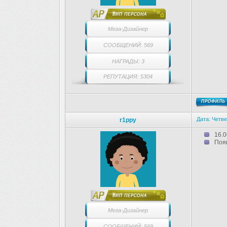
Мега-Дизайнер
СООБЩЕНИЙ: 569
НАГРАДЫ: 3
РЕПУТАЦИЯ: 5304
Дата: Четве
r1ppy
16.0
Поя
Мега-Дизайнер
СООБЩЕНИЙ: 569