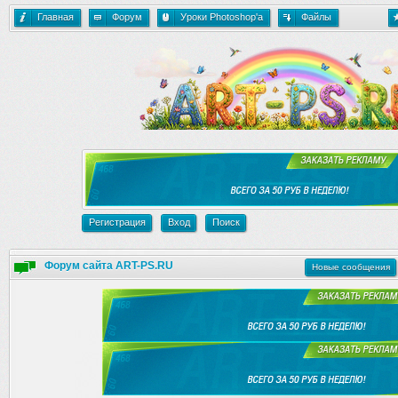
Главная
Форум
Уроки Photoshop'a
Файлы
Регистрация
Вход
Поиск
Форум сайта ART-PS.RU
Новые сообщения