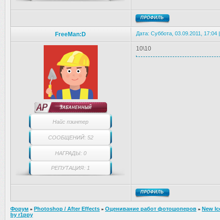
Дата: Суббота, 03.09.2011, 17:04
FreeMan:D
10\10
Найс пэинтер
СООБЩЕНИЙ: 52
НАГРАДЫ: 0
РЕПУТАЦИЯ: 1
Форум
Photoshop / After Effects
Оценивание работ фотошоперов
New Ic
»
»
»
by r1ppy