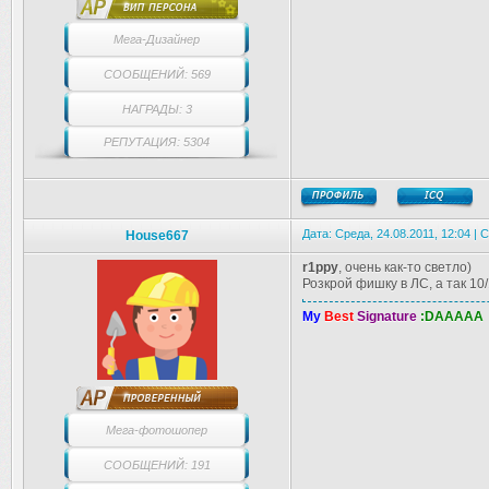
Мега-Дизайнер
СООБЩЕНИЙ: 569
НАГРАДЫ: 3
РЕПУТАЦИЯ: 5304
Дата: Среда, 24.08.2011, 12:04 |
House667
r1ppy
, очень как-то светло)
Розкрой фишку в ЛС, а так 10
My
Best
Signature
:DAAAAA
Мега-фотошопер
СООБЩЕНИЙ: 191