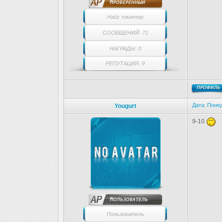
Найс пэинтер
СООБЩЕНИЙ: 71
НАГРАДЫ: 0
РЕПУТАЦИЯ: 9
Дата: Понед
Yougurt
9-10
Пользователь