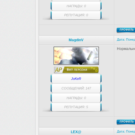
НАГРАДЫ: 0
РЕПУТАЦИЯ: 0
Дата: Понед
MagdinV
Нормально
JoKeR
СООБЩЕНИЙ: 147
НАГРАДЫ: 0
РЕПУТАЦИЯ: 5
Дата: Понед
LEX@