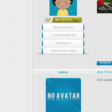
Мега-Дизайнер
СООБЩЕНИЙ: 569
НАГРАДЫ: 3
РЕПУТАЦИЯ: 5304
Дата: Воскр
mo0ve
8/10 нрав