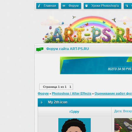
Главная
Форум
Уроки Photoshop'a
Форум сайта ART-PS.RU
Страница
1
из
1
1
Форум
Photoshop / After Effects
Оценивание работ фо
»
»
My 2th icon
Дата: Воскр
r1ppy