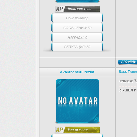
Найс пэинтер
СООБЩЕНИЙ: 50
НАГРАДЫ: 0
РЕПУТАЦИЯ: 50
Дата: Понед
AVAlancheXFirezilA
неплохо 7
[c]
УШЕЛ И