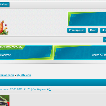
Файлы
Регистрация
Вход
По
тошоперов
My 2th icon
»
есенье, 12.06.2011, 21:23 | Сообщение #
1