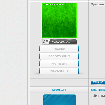
Прикольно
Пэинтер
СООБЩЕНИЙ: 27
НАГРАДЫ: 0
РЕПУТАЦИЯ: 0
LoveStory
Дата: Понед
пойдет 8\