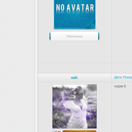
Удаленные
Дата: Понед
naK
норм 9.