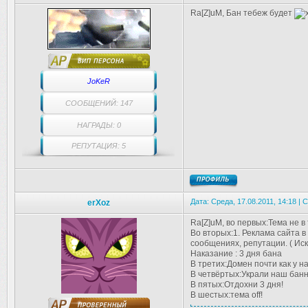
Ra[Z]uM, Бан тебеж будет
JoKeR
СООБЩЕНИЙ: 147
НАГРАДЫ: 0
РЕПУТАЦИЯ: 5
Дата: Среда, 17.08.2011, 14:18 |
erXoz
Ra[Z]uM, во первых:Тема не в
Во вторых:1. Реклама сайта в
сообщениях, репутации. ( Ис
Наказание : 3 дня бана
В третих:Домен почти как у на
В четвёртых:Украли наш банн
В пятых:Отдохни 3 дня!
В шестых:тема off!