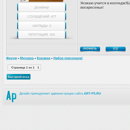
Уезжаю учится в колледж!Бу
Дизайнер
воскресенье!
СООБЩЕНИЙ: 477
НАГРАДЫ: 0
РЕПУТАЦИЯ: 316
Форум
Мусорка
Корзина
Набор персонала!
»
»
»
Страница
1
из
1
1
Дизайн принадлежит администрации сайта
ART-PS.RU