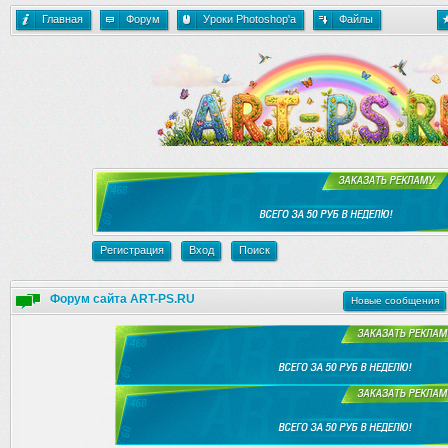
Главная
Форум
Уроки Photoshop'a
Файлы
Регистрация
Вход
Поиск
Форум сайта ART-PS.RU
Новые сообщения