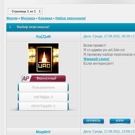
Страница
1
из
1
1
Форум
Мусорка
Корзина
Набор персонала!
»
»
»
Набор персонала!
Дата: Среда, 17.08.2011, 00:29 |
Ra[Z]uM
Всем привет!
Я гл.админ ps-art.3dn.ru!
Я провожу набор персонала н
Жмакай сюда!
Если интересует!
Пользователь
НАГРАДЫ: 0
РЕПУТАЦИЯ: 0
Дата: Среда, 17.08.2011, 13:58 |
MagdinV