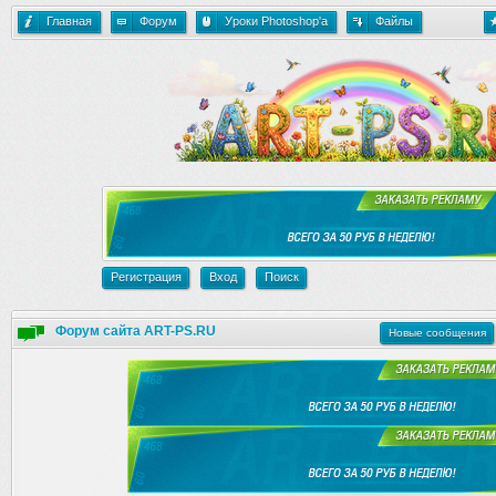
Главная
Форум
Уроки Photoshop'a
Файлы
Регистрация
Вход
Поиск
Форум сайта ART-PS.RU
Новые сообщения