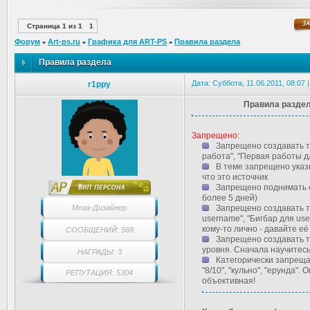
Страница
1
из
1
1
Форум
Art-ps.ru
Графика для ART-PS
Правила раздела
»
»
»
Правила раздела
Дата: Суббота, 11.06.2011, 08:07
r1ppy
Правила раздел
Запрещено:
Запрещено создавать т
работа", "Первая работы для
В теме запрещено указы
что это источник
Запрещено поднимать с
более 5 дней)
Мега-Дизайнер
Запрещено создавать т
username", "Бигбар для use
кому-то лично - давайте её
СООБЩЕНИЙ: 569
Запрещено создавать т
уровня. Сначала научитес
НАГРАДЫ: 3
Категорически запреща
"8/10", "кульно", "ерунда"
РЕПУТАЦИЯ: 5304
объективная!