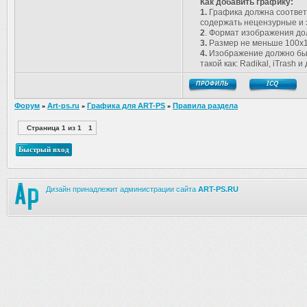
Как добавить графику:
1.
Графика должна соответс
содержать нецензурные и 
2
. Формат изображения долж
3.
Размер не меньше 100х1
4.
Изображение должно быть
такой как: Radikal, iTrash и
Форум
Art-ps.ru
Графика для ART-PS
Правила раздела
»
»
»
Страница
1
из
1
1
Дизайн принадлежит администрации сайта
ART-PS.RU