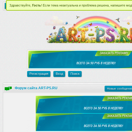
Главная
Форум
Уроки Photoshop'a
Файлы
Регистрация
Вход
Поиск
Форум сайта ART-PS.RU
Новые сообщени