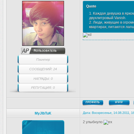
Quote
1. Каждая девушка в ярком
двухлитровый Vanish.
2. Люди, живущие в огро
квартирах, питаются лапш
Пэинтер
СООБЩЕНИЙ: 24
НАГРАДЫ: 0
РЕПУТАЦИЯ: 0
Дата: Воскресенье, 14.08.2011, 
MyJIbTuK
2 улыбнуло