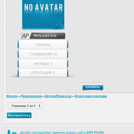
Пэинтер
СООБЩЕНИЙ: 29
НАГРАДЫ: 0
РЕПУТАЦИЯ: 0
Форум
Развлечения
Шутки/Приколы
Благодаря рекламе
»
»
»
Страница
1
из
1
1
Дизайн принадлежит администрации сайта
ART-PS.RU