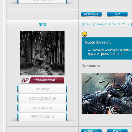
Дата: Суббота, 23.07.2011, 21:56
RPG
Quote
(
lovestory
)
1. Каждая девушка в ярком
двухлитровый Vanish.
Прикольна
Пэинтер
СООБЩЕНИЙ: 26
НАГРАДЫ: 0
РЕПУТАЦИЯ: 3