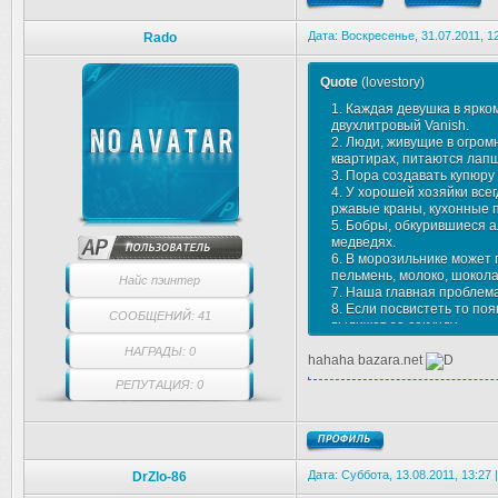
Дата: Воскресенье, 31.07.2011, 
Rado
Quote
(
lovestory
)
1. Каждая девушка в ярком
двухлитровый Vanish.
2. Люди, живущие в огро
квартирах, питаются лапш
3. Пора создавать купюру
4. У хорошей хозяйки все
ржавые краны, кухонные 
5. Бобры, обкурившиеся а
медведях.
6. В морозильнике может
пельмень, молоко, шокол
Найс пэинтер
7. Наша главная проблема 
8. Если посвистеть то по
СООБЩЕНИЙ: 41
вылижет за секунду.
9. Оказывается ВСЕ банк
НАГРАДЫ: 0
10. У каждой зубной паст
hahaha bazara.net
группа специалистов.
РЕПУТАЦИЯ: 0
11. Чтобы начать управля
ТОЙОТУ.
12. По духам КЕНЗО можно
которого ты вообще не ви
13. Оказывается это Коф
Дата: Суббота, 13.08.2011, 13:27
способно задурманить го
DrZlo-86
14. Красавчики и Красотки