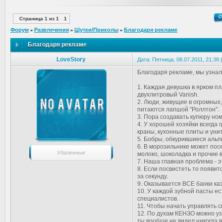
Страница
1
из
1
1
Форум
Развлечения
Шутки/Приколы
Благодаря рекламе
»
»
»
Благодаря рекламе
LoveStory
Дата: Пятница, 08.07.2011, 21:38
Благодаря рекламе, мы узнали
1. Каждая девушка в ярком пл
двухлитровый Vanish.
2. Люди, живущие в огромных
питаются лапшой "Роллтон".
3. Пора создавать купюру но
4. У хорошей хозяйки всегда 
краны, кухонные плиты и уни
5. Бобры, обкурившиеся альп
6. В морозильнике может пос
Удаленные
молоко, шоколадка и прочие
7. Наша главная проблема - э
8. Если посвистеть то появи
за секунду.
9. Оказывается ВСЕ банки ка
10. У каждой зубной пасты ес
специалистов.
11. Чтобы начать управлять 
12. По духам КЕНЗО можно уз
ты вообще не видел никогда в