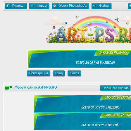
Главная
Форум
Уроки Photoshop'a
Файлы
Регистрация
Вход
Поиск
Форум сайта ART-PS.RU
Новые сообщения