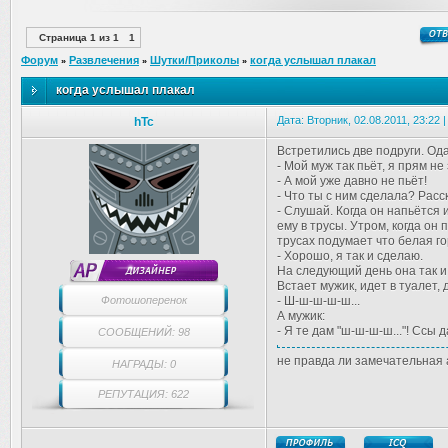
Страница
1
из
1
1
Форум
Развлечения
Шутки/Приколы
когда услышал плакал
»
»
»
когда услышал плакал
Дата: Вторник, 02.08.2011, 23:22
hTc
Встретились две подруги. Ода
- Мой муж так пьёт, я прям не
- А мой уже давно не пьёт!
- Что ты с ним сделала? Расс
- Слушай. Когда он напьётся 
ему в трусы. Утром, когда он 
трусах подумает что белая го
- Хорошо, я так и сделаю.
На следующий день она так и
Встает мужик, идет в туалет, 
Фотошоперенок
- Ш-ш-ш-ш-ш...
А мужик:
- Я те дам "ш-ш-ш-ш..."! Ссы д
СООБЩЕНИЙ: 98
не правда ли замечательная 
НАГРАДЫ: 0
РЕПУТАЦИЯ: 622