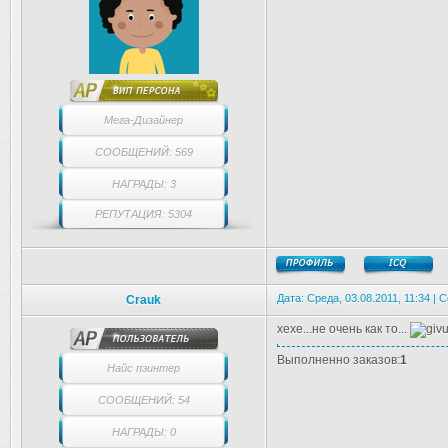
Мега-Дизайнер
СООБЩЕНИЙ: 569
НАГРАДЫ: 3
РЕПУТАЦИЯ: 5304
Дата: Среда, 03.08.2011, 11:34 |
Crauk
хехе...не очень как то...
Выполненно заказов:
1
Найс пэинтер
СООБЩЕНИЙ: 54
НАГРАДЫ: 0