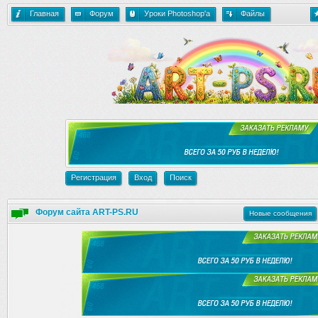
Главная
Форум
Уроки Photoshop'a
Файлы
Регистрация
Вход
Поиск
Форум сайта ART-PS.RU
Новые сообщения