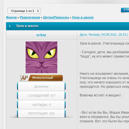
Страница
1
из
1
1
Форум
Развлечения
Шутки/Приколы
Урок в школе
»
»
»
Урок в школе
Дата: Четверг, 04.08.2011, 18:23
erXoz
Урок в школе. Учительница го
- Сегодня, дети, мы разберём 
"беда", ну кто может привест
Никто не изъявляет желания, 
Учительнице не очень-то хоче
она, что ничего хорошего от 
Дизайнер
приходится. Но деваться неку
Вовочка встаёт и вещает:
СООБЩЕНИЙ: 477
НАГРАДЫ: 0
- Вот если бы Вы, Марья Ива
РЕПУТАЦИЯ: 316
взял и оборвался, Вы бы упа
плакали. Вот это было бы гор