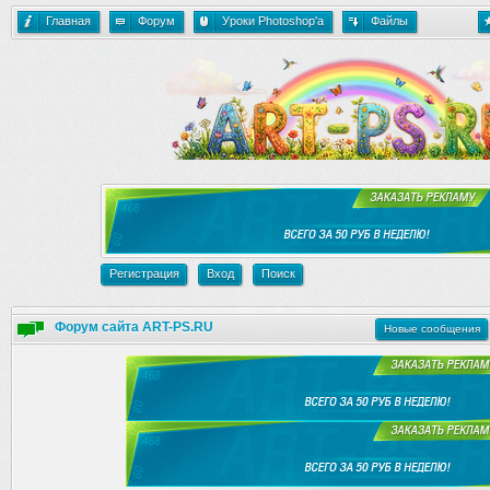
Главная
Форум
Уроки Photoshop'a
Файлы
Регистрация
Вход
Поиск
Форум сайта ART-PS.RU
Новые сообщения