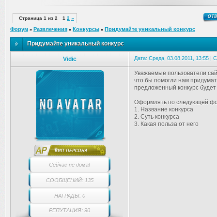
Страница
1
из
2
1
2
»
Форум
Развлечения
Конкурсы
Придумайте уникальный конкурс
»
»
»
Придумайте уникальный конкурс
Дата: Среда, 03.08.2011, 13:55 |
Vidic
Уважаемые пользователи сай
что бы помогли нам придумат
предложенный конкурс будет 
Оформлять по следующей фо
1. Название конкурса
2. Суть конкурса
3. Какая польза от него
Сейчас не дома!
СООБЩЕНИЙ: 135
НАГРАДЫ: 0
РЕПУТАЦИЯ: 90