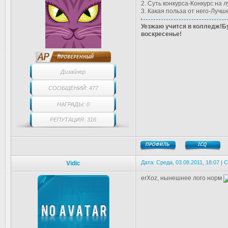
2. Суть конкурса-Конкурс на 
3. Какая польза от него-Лучш
Уезжаю учится в колледж!Бу
воскресенье!
Дизайнер
СООБЩЕНИЙ: 477
НАГРАДЫ: 0
РЕПУТАЦИЯ: 316
Дата: Среда, 03.08.2011, 18:07 |
Vidic
erXoz, нынешнее лого норм