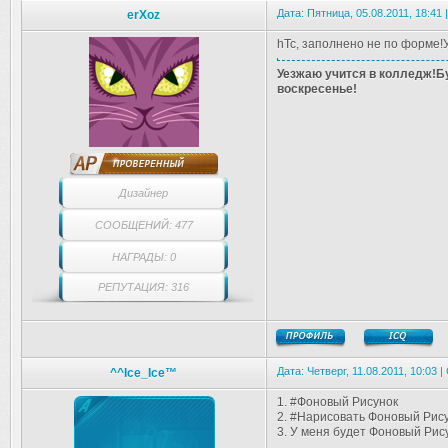
Дата: Пятница, 05.08.2011, 18:41
erXoz
hTc, заполнено не по форме!
Уезжаю учится в колледж!Бу
воскресенье!
Дизайнер
СООБЩЕНИЙ: 477
НАГРАДЫ: 0
РЕПУТАЦИЯ: 316
Дата: Четверг, 11.08.2011, 10:03
^^Ice_Ice™
1. #Фоновый Рисунок
2. #Нарисовать Фоновый Рис
3. У меня будет Фоновый Рис