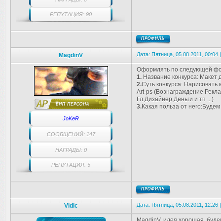
РЕПУТАЦИЯ: 90
Дата: Пятница, 05.08.2011, 00:04
MagdinV
Оформлять по следующей фо
1.
Название конкурса: Макет д
2.
Суть конкурса: Нарисовать
Art-ps (Вознаграждение Рекл
Гл.Дизайнер,Деньги и тп ...)
3.
Какая польза от него:Будем
JoKeR
СООБЩЕНИЙ: 147
НАГРАДЫ: 0
РЕПУТАЦИЯ: 5
Дата: Пятница, 05.08.2011, 12:26
Vidic
MagdinV, идея хорошая, буде