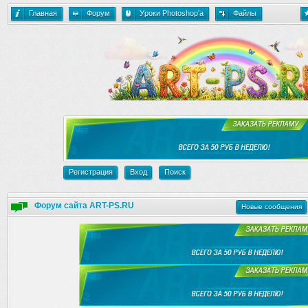
Главная
Форум
Уроки Photoshop'a
Файлы
Регистрация
Вход
Поиск
Форум сайта ART-PS.RU
Новые сообщения