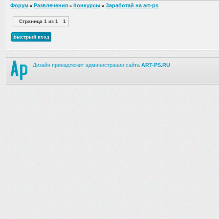
Форум
Развлечения
Конкурсы
Заработай на art-ps
»
»
»
Страница
1
из
1
1
Дизайн принадлежит администрации сайта
ART-PS.RU