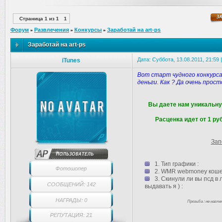
Страница
1
из
1
1
Форум
Развлечения
Конкурсы
Заработай на art-ps
»
»
»
Заработай на art-ps
Дата: Суббота, 13.08.2011, 21:59
iTunes
Вот старт чудного конкурс
деньги. Как ? Да очень прос
Вы даете нам уникальну
Расценка идет от 1 руб
Зап
1. Тип графики :
Фотошопер
2. WMR webmoney коше
3. Скинули ли вы псд в л
СООБЩЕНИЙ: 142
выдавать я ) :
НАГРАДЫ: 0
Прозьба : не нагле
РЕПУТАЦИЯ: 21