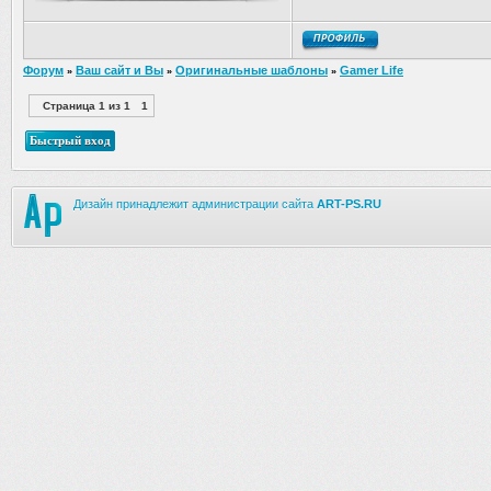
Форум
Ваш сайт и Вы
Оригинальные шаблоны
Gamer Life
»
»
»
Страница
1
из
1
1
Дизайн принадлежит администрации сайта
ART-PS.RU