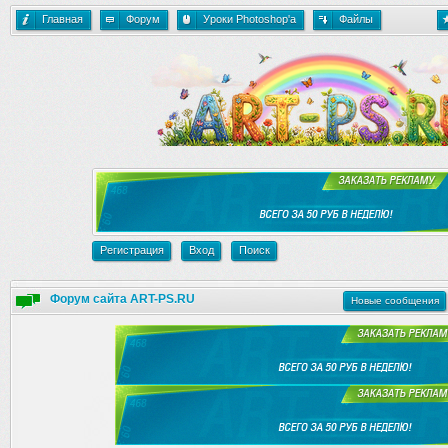
Главная
Форум
Уроки Photoshop'a
Файлы
Регистрация
Вход
Поиск
Форум сайта ART-PS.RU
Новые сообщения