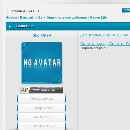
Страница
1
из
1
1
Форум
Ваш сайт и Вы
Оригинальные шаблоны
Gamer Life
»
»
»
Gamer Life
Дата: Вторник, 16.08.2011, 14:30
BLo_ODeR
Cкачать с народа
Cкачать с De
Пароль art-ps.ru
Пользователь
СООБЩЕНИЙ: 17
НАГРАДЫ: 0
РЕПУТАЦИЯ: 202