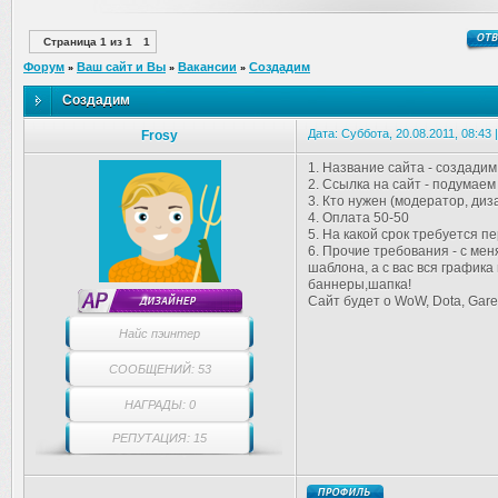
Страница
1
из
1
1
Форум
Ваш сайт и Вы
Вакансии
Создадим
»
»
»
Создадим
Дата: Суббота, 20.08.2011, 08:43
Frosy
1. Название сайта - создадим
2. Ссылка на сайт - подумаем
3. Кто нужен (модератор, дизай
4. Оплата 50-50
5. На какой срок требуется п
6. Прочие требования - с ме
шаблона, а с вас вся графика
баннеры,шапка!
Сайт будет о WoW, Dota, Gare
Найс пэинтер
СООБЩЕНИЙ: 53
НАГРАДЫ: 0
РЕПУТАЦИЯ: 15