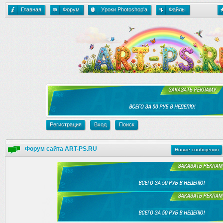
Главная
Форум
Уроки Photoshop'a
Файлы
Регистрация
Вход
Поиск
Форум сайта ART-PS.RU
Новые сообщения