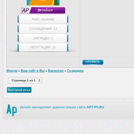
Найс пэинтер
СООБЩЕНИЙ: 53
НАГРАДЫ: 0
РЕПУТАЦИЯ: 15
Форум
Ваш сайт и Вы
Вакансии
Создадим
»
»
»
Страница
1
из
1
1
Дизайн принадлежит администрации сайта
ART-PS.RU