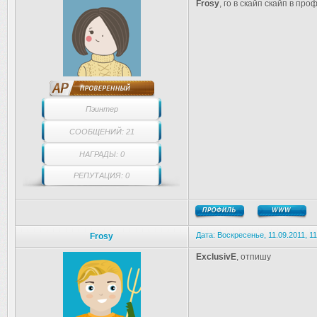
Frosy
, го в скайп скайп в пр
Пэинтер
СООБЩЕНИЙ: 21
НАГРАДЫ: 0
РЕПУТАЦИЯ: 0
Дата: Воскресенье, 11.09.2011, 1
Frosy
ExclusivE
, отпишу