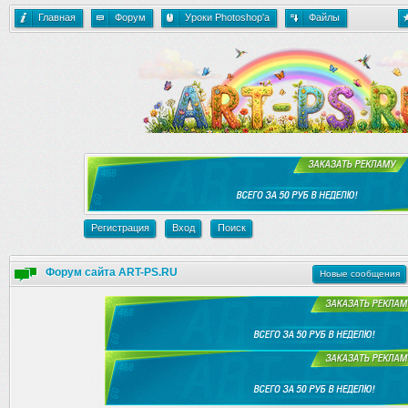
Главная
Форум
Уроки Photoshop'a
Файлы
Регистрация
Вход
Поиск
Форум сайта ART-PS.RU
Новые сообщения