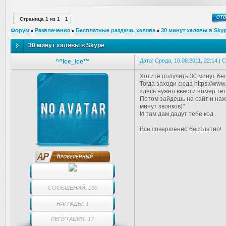
Страница
1
из
1
1
Форум
Развлечения
Бесплатные раздачи, халява
30 минут халявы в Sky
»
»
»
30 минут халявы в Skype
Дата: Среда, 10.08.2011, 22:14 |
^^Ice_Ice™
Хотите получить 30 минут бе
Тогда заходи сюда https://www
здесь нужно ввести номер те
Потом зайдешь на сайт и наж
минут звонков)"
И там дам дадут тебе код .
Всё совершенно бесплатно!
СООБЩЕНИЙ: 160
НАГРАДЫ: 1
РЕПУТАЦИЯ: 17