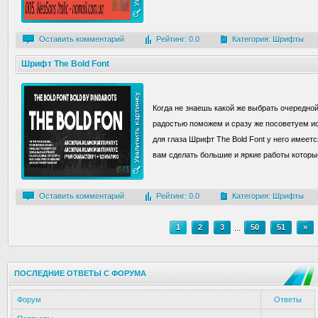
Оставить комментарий
Рейтинг: 0.0
Категория:
Шрифты
Шрифт The Bold Font
Когда не знаешь какой же выбрать очередно
радостью поможем и сразу же посоветуем и
для глаза Шрифт The Bold Font у него имеет
вам сделать большие и яркие работы которые
Оставить комментарий
Рейтинг: 0.0
Категория:
Шрифты
1
2
3
...
50
51
»
ПОСЛЕДНИЕ ОТВЕТЫ С ФОРУМА
Форум
Ответы