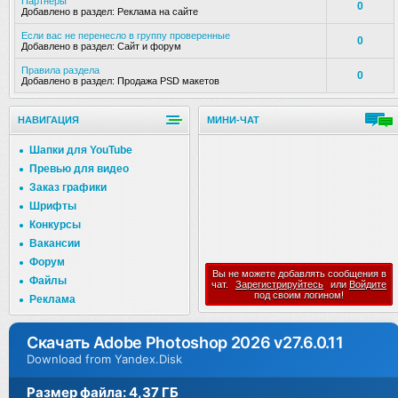
Партнеры
0
Добавлено в раздел:
Реклама на сайте
Если вас не перенесло в группу проверенные
0
Добавлено в раздел:
Сайт и форум
Правила раздела
0
Добавлено в раздел:
Продажа PSD макетов
НАВИГАЦИЯ
МИНИ-ЧАТ
Шапки для YouTube
Превью для видео
Заказ графики
Шрифты
Конкурсы
Вакансии
Форум
Вы не можете добавлять сообщения в
Файлы
чат.
Зарегистрируйтесь
или
Войдите
под своим логином!
Реклама
Скачать Adobe Photoshop 2026 v27.6.0.11
Download from Yandex.Disk
Размер файла: 4,37 ГБ