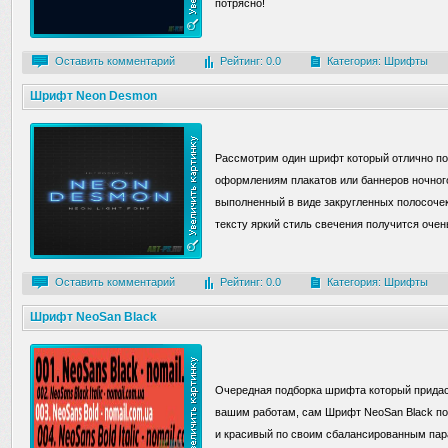
потрясно!
Оставить комментарий
Рейтинг: 0.0
Категория:
Шрифты
Шрифт Neon Desmon
Рассмотрим один шрифт который отлично по
оформлениям плакатов или баннеров ночног
выполненный в виде закругленных полосочек
тексту яркий стиль свечения получится очен
Оставить комментарий
Рейтинг: 0.0
Категория:
Шрифты
Шрифт NeoSan Black
Очередная подборка шрифта который прида
вашим работам, сам Шрифт NeoSan Black по 
и красивый по своим сбалансированным па