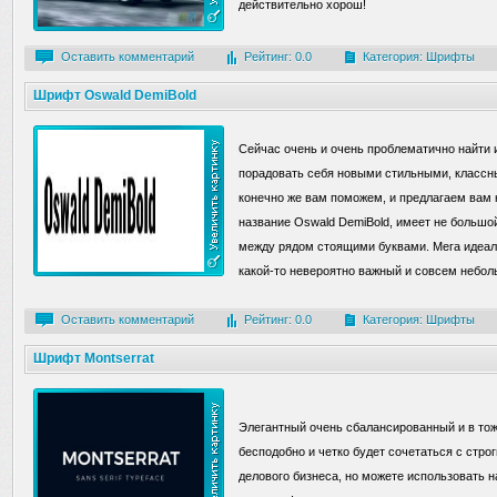
действительно хорош!
Оставить комментарий
Рейтинг: 0.0
Категория:
Шрифты
Шрифт Oswald DemiBold
Сейчас очень и очень проблематично найти
порадовать себя новыми стильными, класс
конечно же вам поможем, и предлагаем вам
название Oswald DemiBold, имеет не большо
между рядом стоящими буквами. Мега идеал
какой-то невероятно важный и совсем неболь
Оставить комментарий
Рейтинг: 0.0
Категория:
Шрифты
Шрифт Montserrat
Элегантный очень сбалансированный и в тож
бесподобно и четко будет сочетаться с стр
делового бизнеса, но можете использовать на