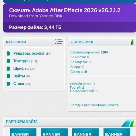
Скачать Adobe After Effects 2026 v26.2.1.2
Download from Yandex.Disk
Размер файла: 3,44 ГБ
КАТЕГОРИИ
СТАТИСТИКА
Зарегистрировано:
1104
Рендеры, иконки
[114]
За месяц:
0
Текстуры
[111]
За неделю:
0
Вчера:
0
Шрифты
[24]
Сегодня:
0
Лайты
[20]
Стоки
Онлайн всего:
1
[234]
Гостей:
1
Пользователей:
0
Сегодня нас посетили:
0
user's
ПАРТНЕРЫ САЙТА