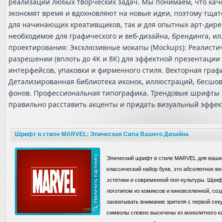
реализации любых творческих задач. Мы понимаем, что ка
экономят время и вдохновляют на новые идеи, поэтому тщат
для начинающих креативщиков, так и для опытных арт-дирек
необходимое для графического и веб-дизайна, брендинга, и
проектирования: Эксклюзивные мокапы (Mockups): Реалисти
разрешении (вплоть до 4K и 8K) для эффектной презентации
интерфейсов, упаковки и фирменного стиля. Векторная графи
Детализированная библиотека иконок, иллюстраций, бесшов
фонов. Профессиональная типографика. Трендовые шрифты 
правильно расставить акценты и придать визуальный эффек
Шрифт в стиле MARVEL: Эпическая Сила Вашего Дизайна
Эпический шрифт в стиле MARVEL для ваших
классический набор букв, это абсолютное в
эстетики и современной поп-культуры. Шри
логотипом из комиксов и киновселенной, соз
захватывать внимание зрителя с первой сек
символы словно высечены из монолитного ка