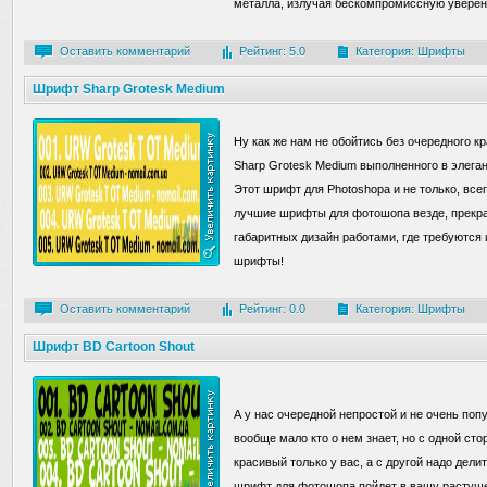
металла, излучая бескомпромиссную уверен
Оставить комментарий
Рейтинг: 5.0
Категория:
Шрифты
Шрифт Sharp Grotesk Medium
Ну как же нам не обойтись без очередного к
Sharp Grotesk Medium выполненного в элеган
Этот шрифт для Photoshopa и не только, все
лучшие шрифты для фотошопа везде, прекра
габаритных дизайн работами, где требуются 
шрифты!
Оставить комментарий
Рейтинг: 0.0
Категория:
Шрифты
Шрифт BD Cartoon Shout
А у нас очередной непростой и не очень по
вообще мало кто о нем знает, но с одной сто
красивый только у вас, а с другой надо дели
шрифт для фотошопа пойдет в вашу растуще