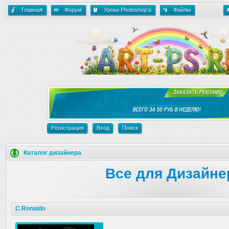
Главная
Форум
Уроки Photoshop'a
Файлы
Регистрация
Вход
Поиск
Каталог дизайнера
Все для Дизайне
C.Ronaldo