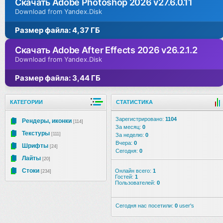
Скачать Adobe Photoshop 2026 v27.6.0.11
Download from Yandex.Disk
Размер файла: 4,37 ГБ
Скачать Adobe After Effects 2026 v26.2.1.2
Download from Yandex.Disk
Размер файла: 3,44 ГБ
КАТЕГОРИИ
СТАТИСТИКА
Зарегистрировано:
1104
Рендеры, иконки
[114]
За месяц:
0
Текстуры
[111]
За неделю:
0
Вчера:
0
Шрифты
[24]
Сегодня:
0
Лайты
[20]
Стоки
Онлайн всего:
1
[234]
Гостей:
1
Пользователей:
0
Сегодня нас посетили:
0
user's