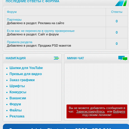
ПОСЛЕДНИЕ ОТВЕТЫ С ФОРУМА
Форум
Ответы
Партнеры
0
Добавлено в раздел:
Реклама на сайте
Если вас не перенесло в группу проверенные
0
Добавлено в раздел:
Сайт и форум
Правила раздела
0
Добавлено в раздел:
Продажа PSD макетов
НАВИГАЦИЯ
МИНИ-ЧАТ
Шапки для YouTube
Превью для видео
Заказ графики
Шрифты
Конкурсы
Вакансии
Форум
Вы не можете добавлять сообщения в
Файлы
чат.
Зарегистрируйтесь
или
Войдите
под своим логином!
Реклама