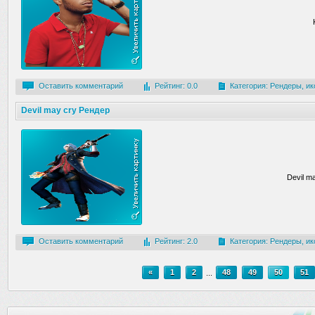
Оставить комментарий
Рейтинг: 0.0
Категория:
Рендеры, ик
Devil may cry Рендер
Devil m
Оставить комментарий
Рейтинг: 2.0
Категория:
Рендеры, ик
«
1
2
...
48
49
50
51