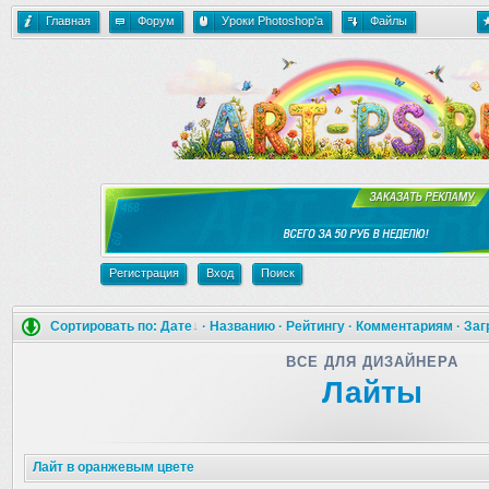
Главная
Форум
Уроки Photoshop'a
Файлы
Регистрация
Вход
Поиск
Сортировать по:
Дате
·
Названию
·
Рейтингу
·
Комментариям
·
Заг
ВСЕ ДЛЯ ДИЗАЙНЕРА
Лайты
Лайт в оранжевым цвете