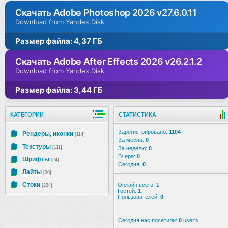
Скачать Adobe Photoshop 2026 v27.6.0.11
Download from Yandex.Disk
Размер файла: 4,37 ГБ
Скачать Adobe After Effects 2026 v26.2.1.2
Download from Yandex.Disk
Размер файла: 3,44 ГБ
КАТЕГОРИИ
СТАТИСТИКА
Зарегистрировано:
1104
Рендеры, иконки
[114]
За месяц:
0
Текстуры
[111]
За неделю:
0
Вчера:
0
Шрифты
[24]
Сегодня:
0
Лайты
[20]
Стоки
Онлайн всего:
1
[234]
Гостей:
1
Пользователей:
0
Сегодня нас посетили:
0
user's