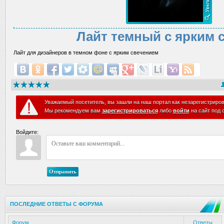
Лайт темный с ярким 
Лайт для дизайнеров в темном фоне с ярким свечением
Уважаемый посетитель, вы зашли на наш портал как незарегистриро
Мы рекомендуем вам
зарегистрироваться
либо
войти
на сайт под 
Войдите:
Отправить
ПОСЛЕДНИЕ ОТВЕТЫ С ФОРУМА
Форум
Ответы