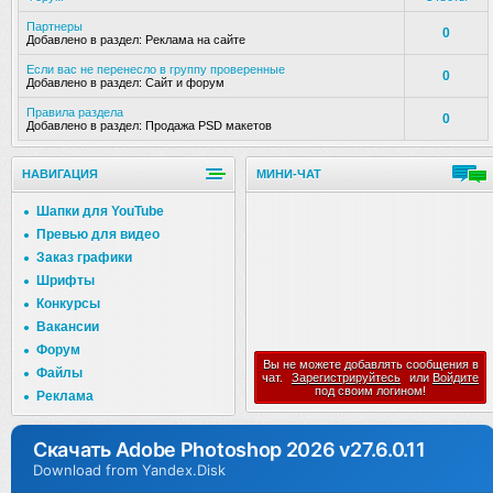
Партнеры
0
Добавлено в раздел:
Реклама на сайте
Если вас не перенесло в группу проверенные
0
Добавлено в раздел:
Сайт и форум
Правила раздела
0
Добавлено в раздел:
Продажа PSD макетов
НАВИГАЦИЯ
МИНИ-ЧАТ
Шапки для YouTube
Превью для видео
Заказ графики
Шрифты
Конкурсы
Вакансии
Форум
Вы не можете добавлять сообщения в
Файлы
чат.
Зарегистрируйтесь
или
Войдите
под своим логином!
Реклама
Скачать Adobe Photoshop 2026 v27.6.0.11
Download from Yandex.Disk