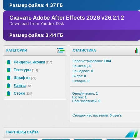
Размер файла: 4,37 ГБ
Скачать Adobe After Effects 2026 v26.2.1.2
Download from Yandex.Disk
Размер файла: 3,44 ГБ
КАТЕГОРИИ
СТАТИСТИКА
Зарегистрировано:
1104
Рендеры, иконки
[114]
За месяц:
0
Текстуры
[111]
За неделю:
0
Вчера:
0
Шрифты
[24]
Сегодня:
0
Лайты
[20]
Стоки
Онлайн всего:
1
[234]
Гостей:
1
Пользователей:
0
Сегодня нас посетили:
0
user's
ПАРТНЕРЫ САЙТА