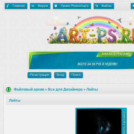
Главная
Форум
Уроки Photoshop'a
Файлы
Регистрация
Вход
Поиск
Файловый архив
»
Все для Дизайнера
»
Лайты
Лайты