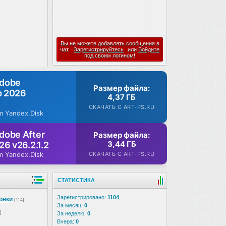
Вы не можете добавлять сообщения в
чат.
Зарегистрируйтесь
или
Войдите
под своим логином!
Adobe
Размер файла:
p 2026
4,37 ГБ
СКАЧАТЬ С ART-PS.RU
m Yandex.Disk
dobe After
Размер файла:
3,44 ГБ
26 v26.2.1.2
СКАЧАТЬ С ART-PS.RU
m Yandex.Disk
СТАТИСТИКА
Зарегистрировано:
1104
онки
[114]
За месяц:
0
]
За неделю:
0
Вчера:
0