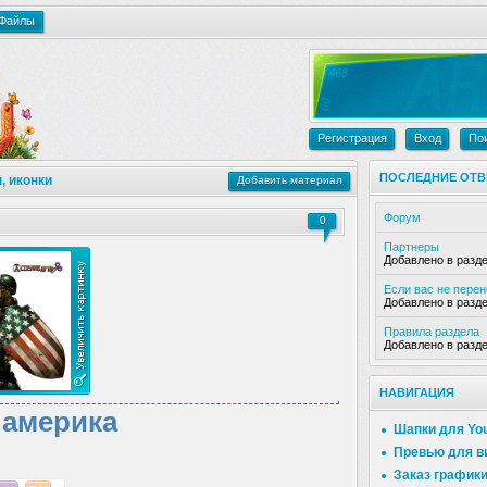
Файлы
Регистрация
Вход
По
ПОСЛЕДНИЕ ОТВ
, иконки
Добавить материал
Форум
0
Партнеры
Добавлено в разд
Если вас не пере
Добавлено в разд
Правила раздела
Добавлено в разд
НАВИГАЦИЯ
 америка
Шапки для Yo
Превью для в
Заказ график