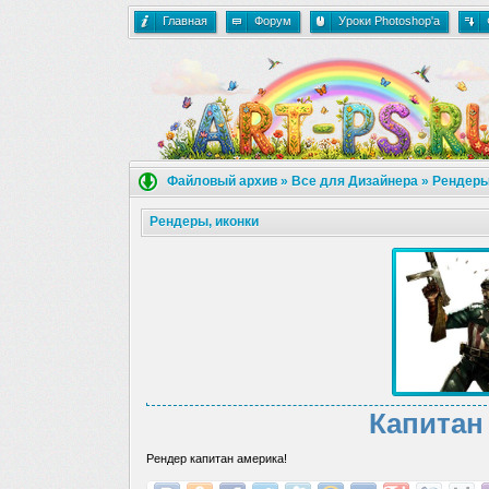
Главная
Форум
Уроки Photoshop'a
Файловый архив
»
Все для Дизайнера
»
Рендеры
Рендеры, иконки
Капитан
Рендер капитан америка!