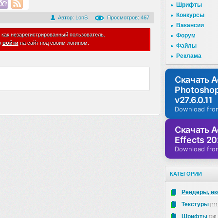
Шрифты
Конкурсы
Автор:
LonS
Просмотров: 467
Вакансии
 как незарегистрированный пользователь.
Форум
о
войти
на сайт под своим логином.
Файлы
Реклама
Скачать 
Photosho
v27.6.0.11
Download fro
Скачать A
Effects 20
Download fro
КАТЕГОРИИ
Рендеры, ик
Текстуры
[111
Шрифты
[24]