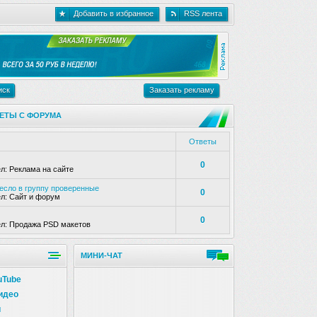
Добавить в избранное
RSS лента
иск
Заказать рекламу
ЕТЫ С ФОРУМА
Ответы
0
ел:
Реклама на сайте
несло в группу проверенные
0
ел:
Сайт и форум
0
ел:
Продажа PSD макетов
МИНИ-ЧАТ
uTube
идео
и