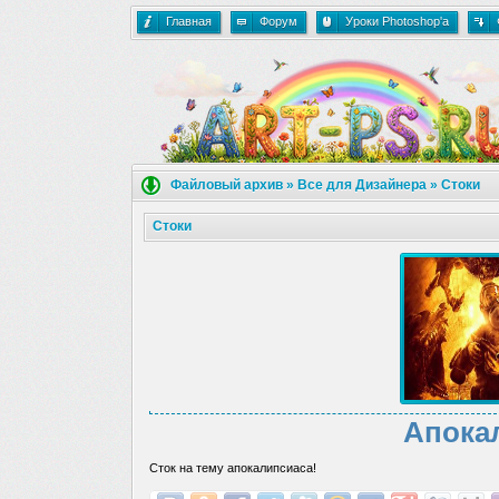
Главная
Форум
Уроки Photoshop'a
Файловый архив
»
Все для Дизайнера
»
Стоки
Стоки
Апока
Сток на тему апокалипсиаса!