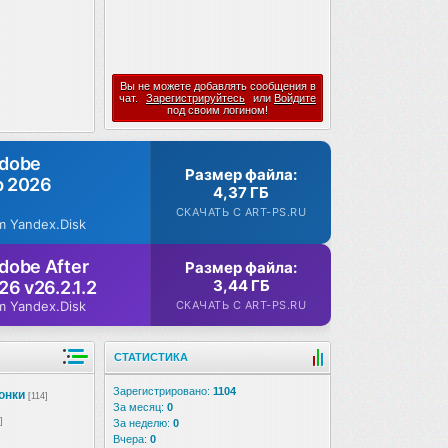
Вы не можете добавлять сообщения в
чат.
Зарегистрируйтесь
или
Войдите
под своим логином!
Adobe
Размер файла:
p 2026
4,37 ГБ
СКАЧАТЬ С ART-PS.RU
m Yandex.Disk
dobe After
Размер файла:
3,44 ГБ
26 v26.2.1.2
СКАЧАТЬ С ART-PS.RU
m Yandex.Disk
СТАТИСТИКА
Зарегистрировано:
1104
онки
[114]
За месяц:
0
]
За неделю:
0
Вчера:
0