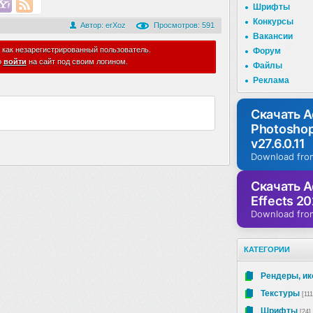
Шрифты
Конкурсы
Автор:
erXoz
Просмотров: 591
Вакансии
 как незарегистрированный пользователь.
Форум
о
войти
на сайт под своим логином.
Файлы
Реклама
Скачать 
Photosho
v27.6.0.11
Download fro
Скачать A
Effects 20
Download fro
КАТЕГОРИИ
Рендеры, ик
Текстуры
[111
Шрифты
[24]