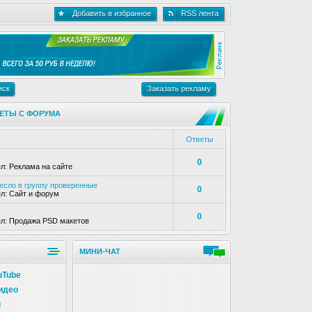
Добавить в избранное
RSS лента
иск
Заказать рекламу
ЕТЫ С ФОРУМА
Ответы
0
ел:
Реклама на сайте
несло в группу проверенные
0
ел:
Сайт и форум
0
ел:
Продажа PSD макетов
МИНИ-ЧАТ
uTube
идео
и