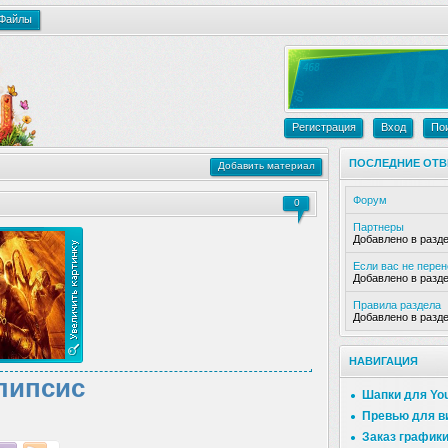
Файлы
Регистрация
Вход
По
ПОСЛЕДНИЕ ОТВ
Добавить материал
Форум
0
Партнеры
Добавлено в разд
Если вас не пере
Добавлено в разд
Правила раздела
Добавлено в разд
НАВИГАЦИЯ
липсис
Шапки для Yo
Превью для в
Заказ график