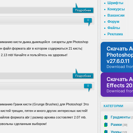
Шрифты
Конкурсы
Вакансии
0
Форум
Файлы
Реклама
иманию кисти дыма дымящейся сигареты для Photoshop
Скачать 
ин файл формата abr в котором содержаться 21 кисть|
Photosho
2.13 mb! Качайте и пользйтесь на здоровье!
v27.6.0.11
Download fro
Скачать A
Effects 20
0
Download fro
манию Гранж кисти (Grunge Brushes) для Photoshop! Это
КАТЕГОРИИ
кистей трещин, пятен и много других интересных кистей!
Градиенты
файлов формата abr | размер архива состовляет 2.07 mb.
[
 довольны сделанным выбором!
Рамки
[39]
Узоры
[10]