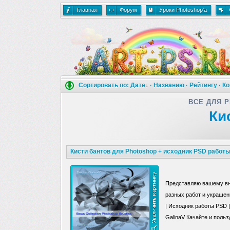
Главная
Форум
Уроки Photoshop'a
Сортировать по:
Дате
·
Названию
·
Рейтингу
·
Ко
ВСЕ ДЛЯ 
Ки
Кисти бантов для Photoshop + исходник PSD работ
Представляю вашему вни
разных работ и украшен
| Исходник работы PSD |
GalinaV Качайте и польз