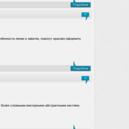
0
собенности линии и завитки, помогут красиво оформить
0
с более сложными векторными абстрактными кистями.