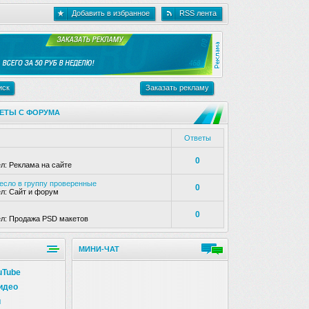
Добавить в избранное
RSS лента
иск
Заказать рекламу
ЕТЫ С ФОРУМА
Ответы
0
ел:
Реклама на сайте
несло в группу проверенные
0
ел:
Сайт и форум
0
ел:
Продажа PSD макетов
МИНИ-ЧАТ
uTube
идео
и