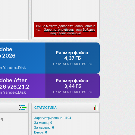
Вы не можете добавлять сообщения в
чат.
Зарегистрируйтесь
или
Войдите
под своим логином!
Adobe
Размер файла:
p 2026
4,37 ГБ
СКАЧАТЬ С ART-PS.RU
m Yandex.Disk
dobe After
Размер файла:
3,44 ГБ
26 v26.2.1.2
СКАЧАТЬ С ART-PS.RU
m Yandex.Disk
СТАТИСТИКА
Зарегистрировано:
1104
14]
За месяц:
0
За неделю:
0
Вчера:
0