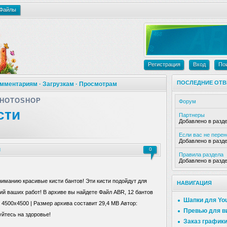
Файлы
Регистрация
Вход
По
ПОСЛЕДНИЕ ОТВ
мментариям
·
Загрузкам
·
Просмотрам
PHOTOSHOP
Форум
сти
Партнеры
Добавлено в разд
Если вас не пере
Добавлено в разд
ы
0
Правила раздела
Добавлено в разд
манию красивые кисти бантов! Эти кисти подойдут для
НАВИГАЦИЯ
ий ваших работ! В архиве вы найдете Файл ABR, 12 бантов
Шапки для Yo
 4500x4500 | Размер архива составит 29,4 MB Автор:
Превью для в
уйтесь на здоровье!
Заказ график