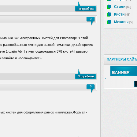
Стили
[62]
Кисти
[48]
0
Мокапы
[5]
иманию 378 Абстрактных кистей для Photoshop! В этой
те разнообразные кисти для разной тематики, дизайнерских
ете 1 файл Abr | в нем содержаться 378 кистей | размер
B Качайте и наслаждайтесь!
ПАРТНЕРЫ САЙТ
0
ых кистей для оформления рамок и коллажей.Формат -