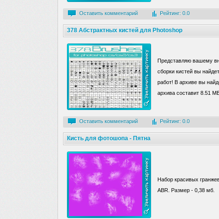
Оставить комментарий
Рейтинг: 0.0
378 Абстрактных кистей для Photoshop
Представляю вашему вн
сборки кистей вы найде
работ! В архиве вы найд
архива составит 8.51 M
Оставить комментарий
Рейтинг: 0.0
Кисть для фотошопа - Пятна
Набор красивых гранжев
ABR. Размер - 0,38 мб.