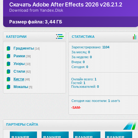
Скачать Adobe After Effects 2026 v26.2.1.2
Download from Yandex.Disk
Размер файла: 3,44 ГБ
КАТЕГОРИИ
СТАТИСТИКА
Зарегистрировано:
1104
Градиенты
[14]
За месяц:
0
Рамки
[39]
За неделю:
0
Вчера:
0
Узоры
[10]
Сегодня:
0
Стили
[62]
Кисти
Онлайн всего:
1
[48]
Гостей:
1
Мокапы
Пользователей:
0
[5]
Сегодня нас посетили:
1
user's
-SAM-
ПАРТНЕРЫ САЙТА