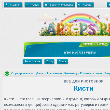
Главная
Форум
Уроки Photoshop'a
Файлы
Регистрация
Вход
Поиск
Сортировать по:
Дате
·
Названию
·
Рейтингу
·
Комментариям
·
Заг
ВСЕ ДЛЯ PHOTOSHOP
Кисти
Кисти — это главный творческий инструмент, который откр
возможности для цифровых художников, ретушеров и графич