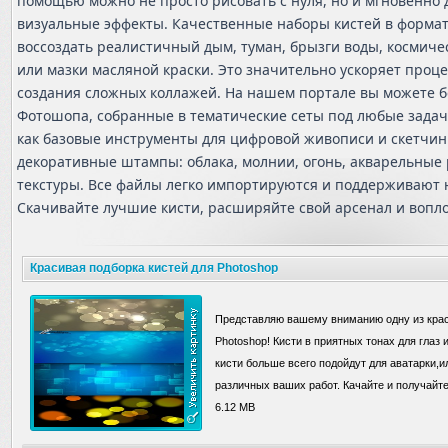
помощью можно не просто рисовать с нуля, но и мгновенно 
визуальные эффекты. Качественные наборы кистей в формат
воссоздать реалистичный дым, туман, брызги воды, космичес
или мазки масляной краски. Это значительно ускоряет проц
создания сложных коллажей. На нашем портале вы можете бе
Фотошопа, собранные в тематические сеты под любые задач
как базовые инструменты для цифровой живописи и скетчинг
декоративные штампы: облака, молнии, огонь, акварельные
текстуры. Все файлы легко импортируются и поддерживают 
Скачивайте лучшие кисти, расширяйте свой арсенал и вопл
Красивая подборка кистей для Photoshop
Представляю вашему вниманию одну из крас
Photoshop! Кисти в приятных тонах для глаз
кисти больше всего подойдут для аватарки,и
различных ваших работ. Качайте и получайт
6.12 MB