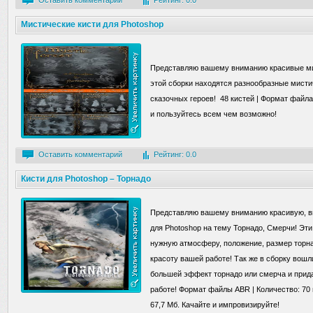
Оставить комментарий
Рейтинг: 0.0
Мистические кисти для Photoshop
Представляю вашему вниманию красивые мис
этой сборки находятся разнообразные мисти
сказочных героев! 48 кистей | Формат файла 
и пользуйтесь всем чем возможно!
Оставить комментарий
Рейтинг: 0.0
Кисти для Photoshop – Торнадо
Представляю вашему вниманию красивую, в
для Photoshop на тему Торнадо, Смерчи! Эти
нужную атмосферу, положение, размер торна
красоту вашей работе! Так же в сборку вошл
большей эффект торнадо или смерча и при
работе! Формат файлы ABR | Количество: 70 
67,7 Mб. Качайте и импровизируйте!